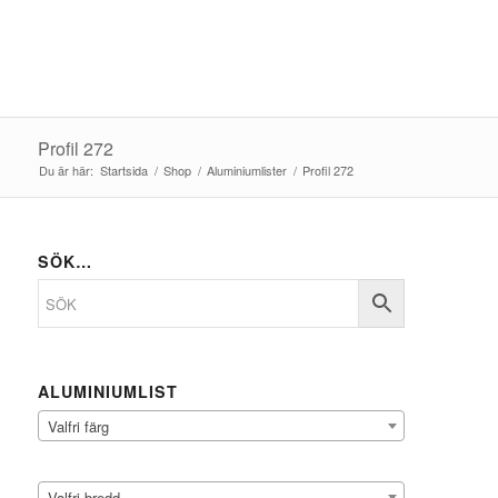
Profil 272
Du är här:
Startsida
/
Shop
/
Aluminiumlister
/
Profil 272
SÖK…
ALUMINIUMLIST
Valfri färg
Valfri bredd