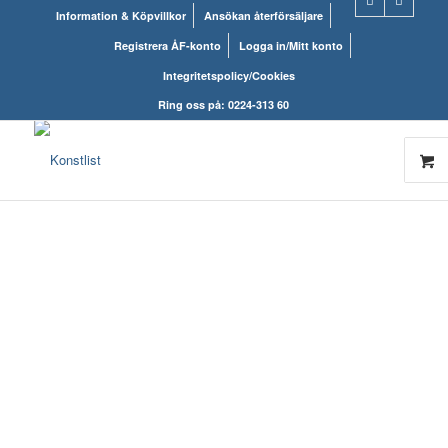
Information & Köpvillkor
Ansökan återförsäljare
Registrera ÅF-konto
Logga in/Mitt konto
Integritetspolicy/Cookies
Ring oss på: 0224-313 60
KONSTLISTS
WEBSHOP – ALLT
INOM RAMARNA.