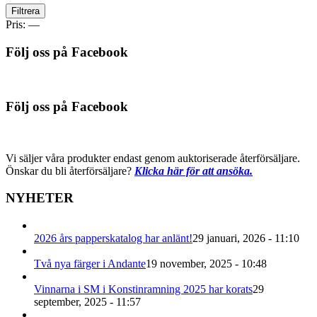
Min
Max
Filtrera
pris
pris
Pris:
—
Följ oss på Facebook
Följ oss på Facebook
Vi säljer våra produkter endast genom auktoriserade återförsäljare.
Önskar du bli återförsäljare?
Klicka här för att ansöka.
NYHETER
2026 års papperskatalog har anlänt!
29 januari, 2026 - 11:10
Två nya färger i Andante
19 november, 2025 - 10:48
Vinnarna i SM i Konstinramning 2025 har korats
29
september, 2025 - 11:57