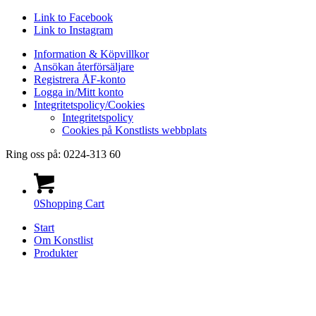
Link to Facebook
Link to Instagram
Information & Köpvillkor
Ansökan återförsäljare
Registrera ÅF-konto
Logga in/Mitt konto
Integritetspolicy/Cookies
Integritetspolicy
Cookies på Konstlists webbplats
Ring oss på: 0224-313 60
0
Shopping Cart
Start
Om Konstlist
Produkter