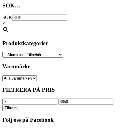
SÖK…
SÖK
×
Produktkategorier
Varumärke
FILTRERA PÅ PRIS
Min
Max
pris
pris
Filtrera
Följ oss på Facebook