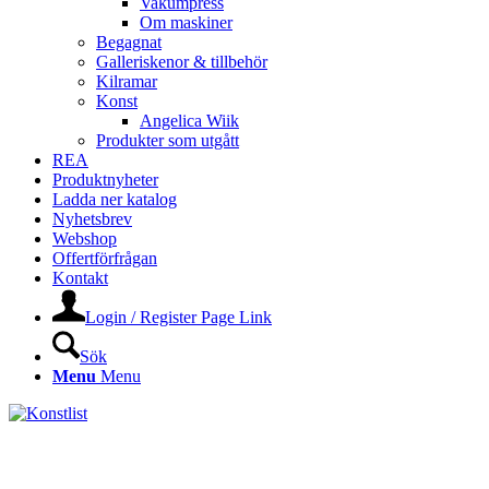
Vakumpress
Om maskiner
Begagnat
Galleriskenor & tillbehör
Kilramar
Konst
Angelica Wiik
Produkter som utgått
REA
Produktnyheter
Ladda ner katalog
Nyhetsbrev
Webshop
Offertförfrågan
Kontakt
Login / Register Page Link
Sök
Menu
Menu
KONSTLISTS WEBSHOP –