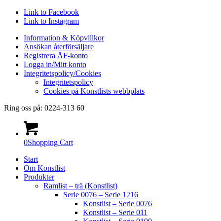
Link to Facebook
Link to Instagram
Information & Köpvillkor
Ansökan återförsäljare
Registrera ÅF-konto
Logga in/Mitt konto
Integritetspolicy/Cookies
Integritetspolicy
Cookies på Konstlists webbplats
Ring oss på: 0224-313 60
0
Shopping Cart
Start
Om Konstlist
Produkter
Ramlist – trä (Konstlist)
Serie 0076 – Serie 1216
Konstlist – Serie 0076
Konstlist – Serie 011