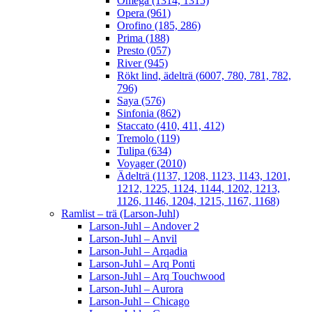
Omega (1314, 1315)
Opera (961)
Orofino (185, 286)
Prima (188)
Presto (057)
River (945)
Rökt lind, ädelträ (6007, 780, 781, 782,
796)
Saya (576)
Sinfonia (862)
Staccato (410, 411, 412)
Tremolo (119)
Tulipa (634)
Voyager (2010)
Ädelträ (1137, 1208, 1123, 1143, 1201,
1212, 1225, 1124, 1144, 1202, 1213,
1126, 1146, 1204, 1215, 1167, 1168)
Ramlist – trä (Larson-Juhl)
Larson-Juhl – Andover 2
Larson-Juhl – Anvil
Larson-Juhl – Arqadia
Larson-Juhl – Arq Ponti
Larson-Juhl – Arq Touchwood
Larson-Juhl – Aurora
Larson-Juhl – Chicago