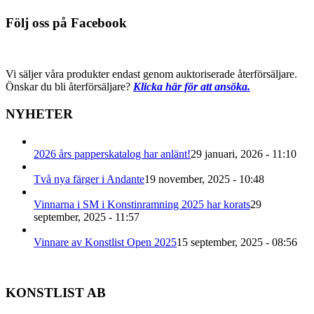
Följ oss på Facebook
Vi säljer våra produkter endast genom auktoriserade återförsäljare.
Önskar du bli återförsäljare?
Klicka här för att ansöka.
NYHETER
2026 års papperskatalog har anlänt!
29 januari, 2026 - 11:10
Två nya färger i Andante
19 november, 2025 - 10:48
Vinnarna i SM i Konstinramning 2025 har korats
29
september, 2025 - 11:57
Vinnare av Konstlist Open 2025
15 september, 2025 - 08:56
KONSTLIST AB