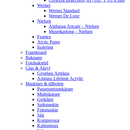
Crescent Britecores, 81×102, 1,5-1,8 mm
Werner
Werner Standard
Werner De Luxe
Nielsen
Alpharag Artcare – Nielsen
Museikartong – Nielsen
Framex
Arctic Paper
Isolering
Foamboard
Bakpapp
Fotobakstöd
Glas & Akryl
Groglass Artglass
Artglass Lifetime Acrylic
Maskiner & tillbehör
Passepartoutskärare
Multiskärare
Gerklipp
Spikmaskin
Fräsmaskin
Såg
Kompressor
Kartongsax