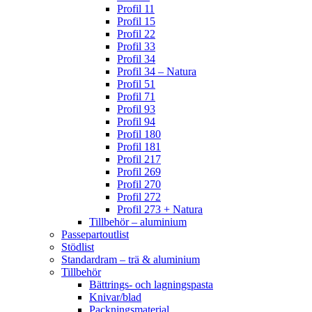
Profil 11
Profil 15
Profil 22
Profil 33
Profil 34
Profil 34 – Natura
Profil 51
Profil 71
Profil 93
Profil 94
Profil 180
Profil 181
Profil 217
Profil 269
Profil 270
Profil 272
Profil 273 + Natura
Tillbehör – aluminium
Passepartoutlist
Stödlist
Standardram – trä & aluminium
Tillbehör
Bättrings- och lagningspasta
Knivar/blad
Packningsmaterial