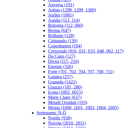
Anversa (191)
Artista (1298, 1299, 1300)
Atelier (1081)
Aquila (113, 114)
Bologna (112, 060)
Brema (647)
Brillante (128)
Calmando (130)
Copenhagen (194)
Crescendo (016, 031, 033, 048, 062, 117)
Da Capo (127)
Divisi (215, 216)
Epoque (326)
Forte (701, 702, 704, 707, 708, 711)
Galatea (257)
Granada (1422)
Guazzo (181, 280)
Icona (1002, 6015)
Marie Claire (637)
Metalli Ossidati (193)
Moma (1600, 1601, 1603, 1604, 1605)
Serienamn: N-Ö
Nordic (938)
Nuvola (2010, 2011)