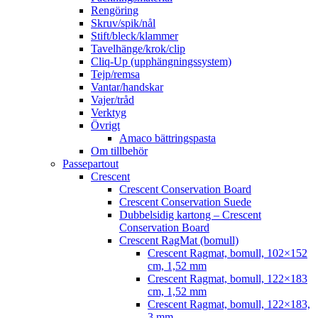
Rengöring
Skruv/spik/nål
Stift/bleck/klammer
Tavelhänge/krok/clip
Cliq-Up (upphängningssystem)
Tejp/remsa
Vantar/handskar
Vajer/tråd
Verktyg
Övrigt
Amaco bättringspasta
Om tillbehör
Passepartout
Crescent
Crescent Conservation Board
Crescent Conservation Suede
Dubbelsidig kartong – Crescent
Conservation Board
Crescent RagMat (bomull)
Crescent Ragmat, bomull, 102×152
cm, 1,52 mm
Crescent Ragmat, bomull, 122×183
cm, 1,52 mm
Crescent Ragmat, bomull, 122×183,
3 mm