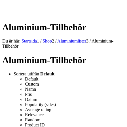
ALLT INOM RAMARNA.
Aluminium-Tillbehör
Du är här:
Startsida
1
/
Shop
2
/
Aluminiumlister
3
/
Aluminium-
Tillbehör
Aluminium-Tillbehör
Sortera utifrån
Default
Default
Custom
Namn
Pris
Datum
Popularity (sales)
Average rating
Relevance
Random
Product ID