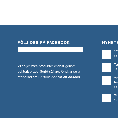
FÖLJ OSS PÅ FACEBOOK
NYHET
20
29 
Tv
Vi säljer våra produkter endast genom
19 
auktoriserade återförsäljare. Önskar du bli
återförsäljare?
Klicka här för att ansöka.
Vi
ha
29 
Vi
15 