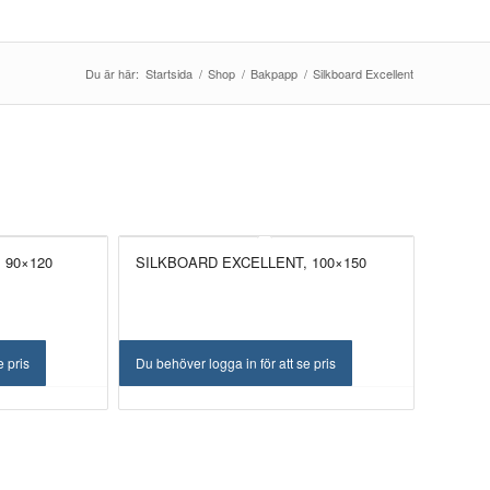
Du är här:
Startsida
/
Shop
/
Bakpapp
/
Silkboard Excellent
 90×120
SILKBOARD EXCELLENT, 100×150
e pris
Du behöver logga in för att se pris