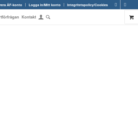
rera ÅF-konto
Logga in/Mitt konto
Integritetspolicy/Cookies
rtförfrågan
Kontakt
OM RAMARNA.