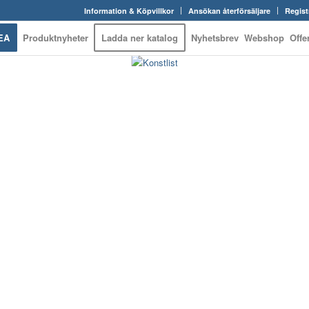
Information & Köpvillkor
Ansökan återförsäljare
Regist
EA
Produktnyheter
Ladda ner katalog
Nyhetsbrev
Webshop
Offe
 WEBSHOP – ALLT IN