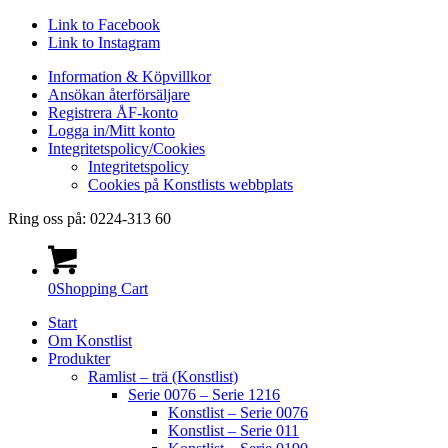
Link to Facebook
Link to Instagram
Information & Köpvillkor
Ansökan återförsäljare
Registrera ÅF-konto
Logga in/Mitt konto
Integritetspolicy/Cookies
Integritetspolicy
Cookies på Konstlists webbplats
Ring oss på: 0224-313 60
0
Shopping Cart
Start
Om Konstlist
Produkter
Ramlist – trä (Konstlist)
Serie 0076 – Serie 1216
Konstlist – Serie 0076
Konstlist – Serie 011