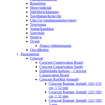
Rengöring
Skruv/spik/nål
Stift/bleck/klammer
Tavelhänge/krok/clip
Cliq-Up (upphängningssystem)
Tejp/remsa
Vantar/handskar
Vajer/tråd
Verktyg
Övrigt
Amaco bättringspasta
Om tillbehör
Passepartout
Crescent
Crescent Conservation Board
Crescent Conservation Suede
Dubbelsidig kartong – Crescent
Conservation Board
Crescent RagMat (bomull)
Crescent Ragmat, bomull, 102×152
cm, 1,52 mm
Crescent Ragmat, bomull, 122×183
cm, 1,52 mm
Crescent Ragmat, bomull, 122×183,
3 mm