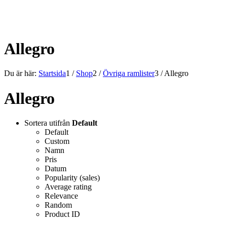
ALLT INOM RAMARNA.
Allegro
Du är här:
Startsida
1
/
Shop
2
/
Övriga ramlister
3
/
Allegro
Allegro
Sortera utifrån
Default
Default
Custom
Namn
Pris
Datum
Popularity (sales)
Average rating
Relevance
Random
Product ID