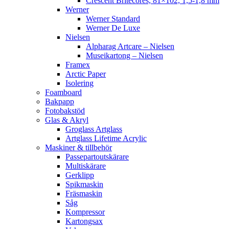
Crescent Britecores, 81×102, 1,5-1,8 mm
Werner
Werner Standard
Werner De Luxe
Nielsen
Alpharag Artcare – Nielsen
Museikartong – Nielsen
Framex
Arctic Paper
Isolering
Foamboard
Bakpapp
Fotobakstöd
Glas & Akryl
Groglass Artglass
Artglass Lifetime Acrylic
Maskiner & tillbehör
Passepartoutskärare
Multiskärare
Gerklipp
Spikmaskin
Fräsmaskin
Såg
Kompressor
Kartongsax