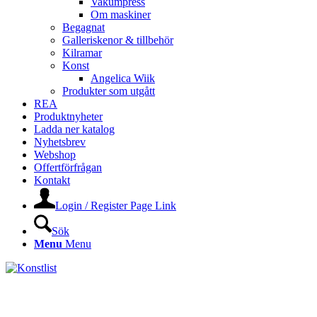
Vakumpress
Om maskiner
Begagnat
Galleriskenor & tillbehör
Kilramar
Konst
Angelica Wiik
Produkter som utgått
REA
Produktnyheter
Ladda ner katalog
Nyhetsbrev
Webshop
Offertförfrågan
Kontakt
Login / Register Page Link
Sök
Menu
Menu
KONSTLISTS WEBSHOP –