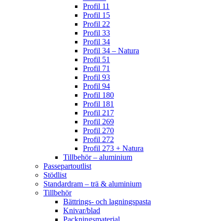
Profil 11
Profil 15
Profil 22
Profil 33
Profil 34
Profil 34 – Natura
Profil 51
Profil 71
Profil 93
Profil 94
Profil 180
Profil 181
Profil 217
Profil 269
Profil 270
Profil 272
Profil 273 + Natura
Tillbehör – aluminium
Passepartoutlist
Stödlist
Standardram – trä & aluminium
Tillbehör
Bättrings- och lagningspasta
Knivar/blad
Packningsmaterial