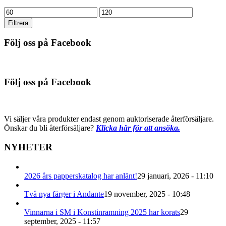
Min
Max
pris
pris
Filtrera
Följ oss på Facebook
Följ oss på Facebook
Vi säljer våra produkter endast genom auktoriserade återförsäljare.
Önskar du bli återförsäljare?
Klicka här för att ansöka.
NYHETER
2026 års papperskatalog har anlänt!
29 januari, 2026 - 11:10
Två nya färger i Andante
19 november, 2025 - 10:48
Vinnarna i SM i Konstinramning 2025 har korats
29
september, 2025 - 11:57