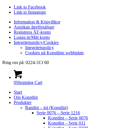
Link to Facebook
Link to Instagram
Information & Köpvillkor
Ansökan återförsäljare
Registrera ÅF-konto
Logga in/Mitt konto
Integritetspolicy/Cookies
Integritetspolicy
Cookies på Konstlists webbplats
Ring oss på: 0224-313 60
0
Shopping Cart
Start
Om Konstlist
Produkter
Ramlist – trä (Konstlist)
Serie 0076 – Serie 1216
Konstlist – Serie 0076
Konstlist – Serie 011