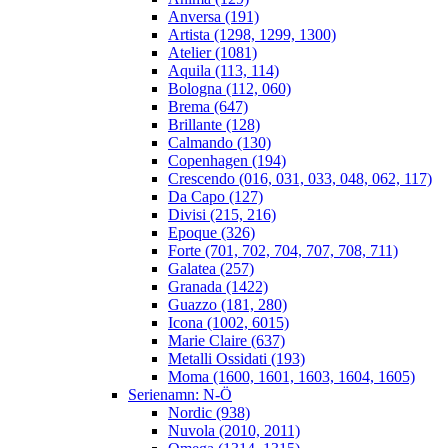
Anversa (191)
Artista (1298, 1299, 1300)
Atelier (1081)
Aquila (113, 114)
Bologna (112, 060)
Brema (647)
Brillante (128)
Calmando (130)
Copenhagen (194)
Crescendo (016, 031, 033, 048, 062, 117)
Da Capo (127)
Divisi (215, 216)
Epoque (326)
Forte (701, 702, 704, 707, 708, 711)
Galatea (257)
Granada (1422)
Guazzo (181, 280)
Icona (1002, 6015)
Marie Claire (637)
Metalli Ossidati (193)
Moma (1600, 1601, 1603, 1604, 1605)
Serienamn: N-Ö
Nordic (938)
Nuvola (2010, 2011)