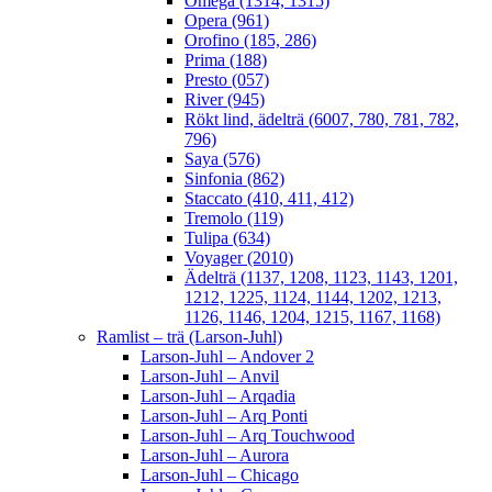
Omega (1314, 1315)
Opera (961)
Orofino (185, 286)
Prima (188)
Presto (057)
River (945)
Rökt lind, ädelträ (6007, 780, 781, 782,
796)
Saya (576)
Sinfonia (862)
Staccato (410, 411, 412)
Tremolo (119)
Tulipa (634)
Voyager (2010)
Ädelträ (1137, 1208, 1123, 1143, 1201,
1212, 1225, 1124, 1144, 1202, 1213,
1126, 1146, 1204, 1215, 1167, 1168)
Ramlist – trä (Larson-Juhl)
Larson-Juhl – Andover 2
Larson-Juhl – Anvil
Larson-Juhl – Arqadia
Larson-Juhl – Arq Ponti
Larson-Juhl – Arq Touchwood
Larson-Juhl – Aurora
Larson-Juhl – Chicago