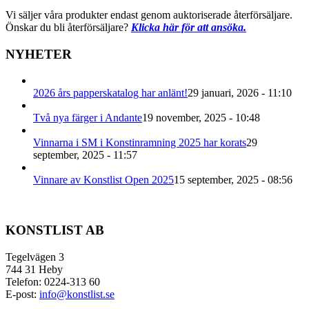
Vi säljer våra produkter endast genom auktoriserade återförsäljare.
Önskar du bli återförsäljare?
Klicka här för att ansöka.
NYHETER
2026 års papperskatalog har anlänt!
29 januari, 2026 - 11:10
Två nya färger i Andante
19 november, 2025 - 10:48
Vinnarna i SM i Konstinramning 2025 har korats
29
september, 2025 - 11:57
Vinnare av Konstlist Open 2025
15 september, 2025 - 08:56
KONSTLIST AB
Tegelvägen 3
744 31 Heby
Telefon: 0224-313 60
E-post:
info@konstlist.se