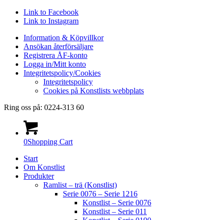
Link to Facebook
Link to Instagram
Information & Köpvillkor
Ansökan återförsäljare
Registrera ÅF-konto
Logga in/Mitt konto
Integritetspolicy/Cookies
Integritetspolicy
Cookies på Konstlists webbplats
Ring oss på: 0224-313 60
0
Shopping Cart
Start
Om Konstlist
Produkter
Ramlist – trä (Konstlist)
Serie 0076 – Serie 1216
Konstlist – Serie 0076
Konstlist – Serie 011