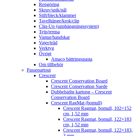
Rengöring
Skruv/spik/nål
Stift/bleck/klammer
Tavelhänge/krok/clip
Cliq-Up (upphängningssystem)
Tejp/remsa
Vantar/handskar
Vajer/tråd
Verktyg
Övrigt
Amaco bättringspasta
Om tillbehör
Passepartout
Crescent
Crescent Conservation Board
Crescent Conservation Suede
Dubbelsidig kartong – Crescent
Conservation Board
Crescent RagMat (bomull)
Crescent Ragmat, bomull, 102×152
cm, 1,52 mm
Crescent Ragmat, bomull, 122×183
cm, 1,52 mm
Crescent Ragmat, bomull, 122×183,
3 mm