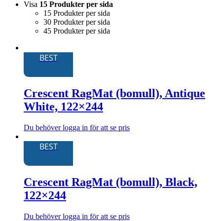
Visa
15 Produkter per sida
15 Produkter per sida
30 Produkter per sida
45 Produkter per sida
BEST
Crescent RagMat (bomull), Antique
White, 122×244
Du behöver logga in för att se pris
Den
här
BEST
produkten
har
flera
Crescent RagMat (bomull), Black,
varianter.
De
122×244
olika
alternativen
kan
Du behöver logga in för att se pris