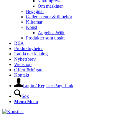
Vakumpress
Om maskiner
Begagnat
Galleriskenor & tillbehör
Kilramar
Konst
Angelica Wiik
Produkter som utgått
REA
Produktnyheter
Ladda ner katalog
Nyhetsbrev
Webshop
Offertförfrågan
Kontakt
Login / Register Page Link
Sök
Menu
Menu
KONSTLISTS WEBSHOP –