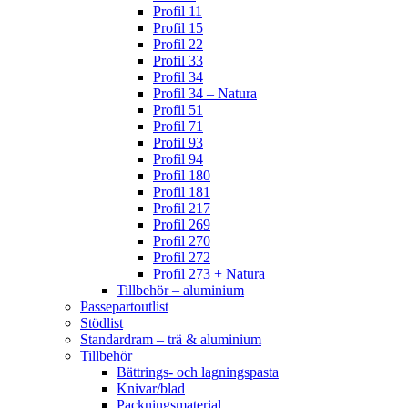
Profil 11
Profil 15
Profil 22
Profil 33
Profil 34
Profil 34 – Natura
Profil 51
Profil 71
Profil 93
Profil 94
Profil 180
Profil 181
Profil 217
Profil 269
Profil 270
Profil 272
Profil 273 + Natura
Tillbehör – aluminium
Passepartoutlist
Stödlist
Standardram – trä & aluminium
Tillbehör
Bättrings- och lagningspasta
Knivar/blad
Packningsmaterial