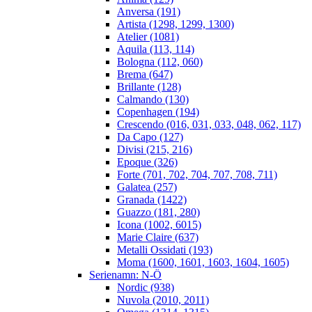
Anversa (191)
Artista (1298, 1299, 1300)
Atelier (1081)
Aquila (113, 114)
Bologna (112, 060)
Brema (647)
Brillante (128)
Calmando (130)
Copenhagen (194)
Crescendo (016, 031, 033, 048, 062, 117)
Da Capo (127)
Divisi (215, 216)
Epoque (326)
Forte (701, 702, 704, 707, 708, 711)
Galatea (257)
Granada (1422)
Guazzo (181, 280)
Icona (1002, 6015)
Marie Claire (637)
Metalli Ossidati (193)
Moma (1600, 1601, 1603, 1604, 1605)
Serienamn: N-Ö
Nordic (938)
Nuvola (2010, 2011)