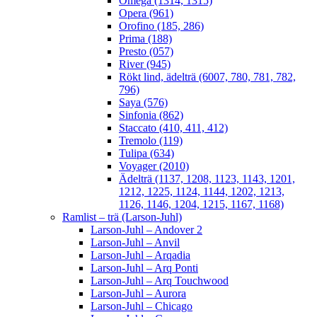
Omega (1314, 1315)
Opera (961)
Orofino (185, 286)
Prima (188)
Presto (057)
River (945)
Rökt lind, ädelträ (6007, 780, 781, 782,
796)
Saya (576)
Sinfonia (862)
Staccato (410, 411, 412)
Tremolo (119)
Tulipa (634)
Voyager (2010)
Ädelträ (1137, 1208, 1123, 1143, 1201,
1212, 1225, 1124, 1144, 1202, 1213,
1126, 1146, 1204, 1215, 1167, 1168)
Ramlist – trä (Larson-Juhl)
Larson-Juhl – Andover 2
Larson-Juhl – Anvil
Larson-Juhl – Arqadia
Larson-Juhl – Arq Ponti
Larson-Juhl – Arq Touchwood
Larson-Juhl – Aurora
Larson-Juhl – Chicago