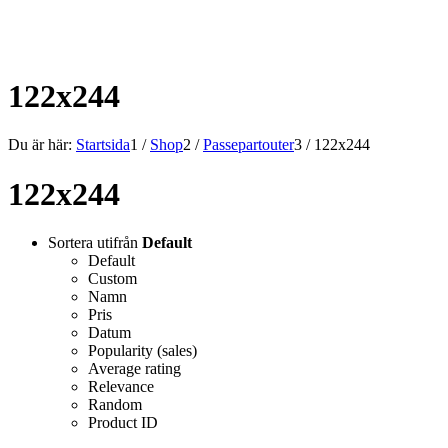
ALLT INOM RAMARNA.
122x244
Du är här:
Startsida
1
/
Shop
2
/
Passepartouter
3
/
122x244
122x244
Sortera utifrån
Default
Default
Custom
Namn
Pris
Datum
Popularity (sales)
Average rating
Relevance
Random
Product ID