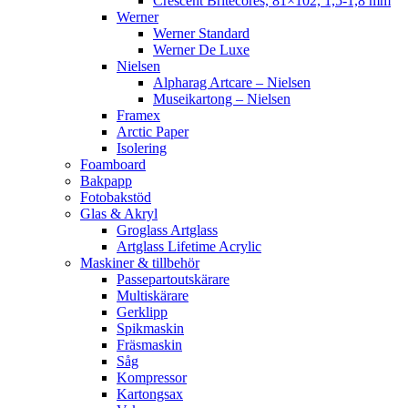
Crescent Britecores, 81×102, 1,5-1,8 mm
Werner
Werner Standard
Werner De Luxe
Nielsen
Alpharag Artcare – Nielsen
Museikartong – Nielsen
Framex
Arctic Paper
Isolering
Foamboard
Bakpapp
Fotobakstöd
Glas & Akryl
Groglass Artglass
Artglass Lifetime Acrylic
Maskiner & tillbehör
Passepartoutskärare
Multiskärare
Gerklipp
Spikmaskin
Fräsmaskin
Såg
Kompressor
Kartongsax