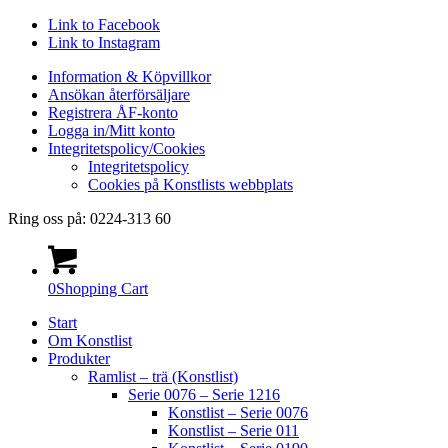
Link to Facebook
Link to Instagram
Information & Köpvillkor
Ansökan återförsäljare
Registrera ÅF-konto
Logga in/Mitt konto
Integritetspolicy/Cookies
Integritetspolicy
Cookies på Konstlists webbplats
Ring oss på: 0224-313 60
0
Shopping Cart
Start
Om Konstlist
Produkter
Ramlist – trä (Konstlist)
Serie 0076 – Serie 1216
Konstlist – Serie 0076
Konstlist – Serie 011