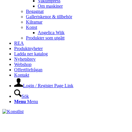
Vakumpress
Om maskiner
Begagnat
Galleriskenor & tillbehör
Kilramar
Konst
Angelica Wiik
Produkter som utgått
REA
Produktnyheter
Ladda ner katalog
Nyhetsbrev
Webshop
Offertförfrågan
Kontakt
Login / Register Page Link
Sök
Menu
Menu
KONSTLISTS WEBSHOP –