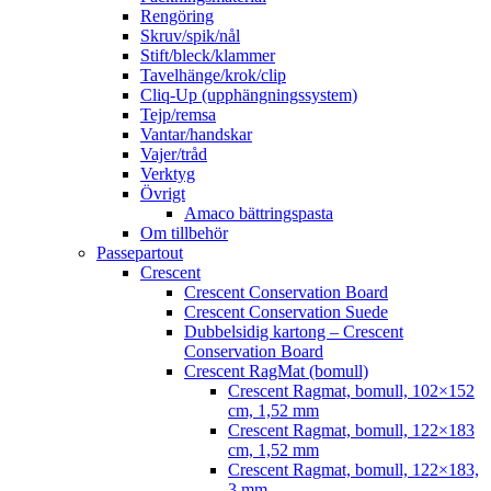
Rengöring
Skruv/spik/nål
Stift/bleck/klammer
Tavelhänge/krok/clip
Cliq-Up (upphängningssystem)
Tejp/remsa
Vantar/handskar
Vajer/tråd
Verktyg
Övrigt
Amaco bättringspasta
Om tillbehör
Passepartout
Crescent
Crescent Conservation Board
Crescent Conservation Suede
Dubbelsidig kartong – Crescent
Conservation Board
Crescent RagMat (bomull)
Crescent Ragmat, bomull, 102×152
cm, 1,52 mm
Crescent Ragmat, bomull, 122×183
cm, 1,52 mm
Crescent Ragmat, bomull, 122×183,
3 mm