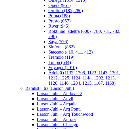
Omega (1314, 1315)
Opera (961)
Orofino (185, 286)
Prima (188)
Presto (057)
River (945)
Rökt lind, ädelträ (6007, 780, 781, 782,
796)
Saya (576)
Sinfonia (862)
Staccato (410, 411, 412)
Tremolo (119)
Tulipa (634)
Voyager (2010)
Ädelträ (1137, 1208, 1123, 1143, 1201,
1212, 1225, 1124, 1144, 1202, 1213,
1126, 1146, 1204, 1215, 1167, 1168)
Ramlist – trä (Larson-Juhl)
Larson-Juhl – Andover 2
Larson-Juhl – Anvil
Larson-Juhl – Arqadia
Larson-Juhl – Arq Ponti
Larson-Juhl – Arq Touchwood
Larson-Juhl – Aurora
Larson-Juhl – Chicago