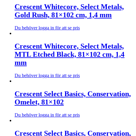
kan
produkten
Crescent Whitecore, Select Metals,
väljas
har
Gold Rush, 81×102 cm, 1,4 mm
på
flera
produktsidan
varianter.
De
Du behöver logga in för att se pris
olika
Den
alternativen
här
kan
produkten
Crescent Whitecore, Select Metals,
väljas
har
MTL Etched Black, 81×102 cm, 1,4
på
flera
produktsidan
varianter.
mm
De
olika
Du behöver logga in för att se pris
alternativen
Den
kan
här
väljas
produkten
Crescent Select Basics, Conservation,
på
har
produktsidan
Omelet, 81×102
flera
varianter.
De
Du behöver logga in för att se pris
olika
Den
alternativen
här
kan
produkten
Crescent Select Basics, Conservation,
väljas