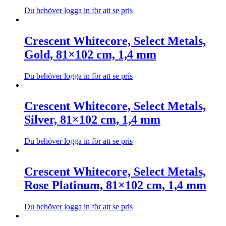
De
Du behöver logga in för att se pris
olika
Den
alternativen
här
kan
produkten
Crescent Whitecore, Select Metals,
väljas
har
Gold, 81×102 cm, 1,4 mm
på
flera
produktsidan
varianter.
De
Du behöver logga in för att se pris
olika
Den
alternativen
här
kan
produkten
Crescent Whitecore, Select Metals,
väljas
har
Silver, 81×102 cm, 1,4 mm
på
flera
produktsidan
varianter.
De
Du behöver logga in för att se pris
olika
Den
alternativen
här
kan
produkten
Crescent Whitecore, Select Metals,
väljas
har
Rose Platinum, 81×102 cm, 1,4 mm
på
flera
produktsidan
varianter.
De
Du behöver logga in för att se pris
olika
Den
alternativen
här