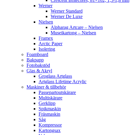
Crescent Britecores, 81×102, 1,5-1,8 mm
Werner
Werner Standard
Werner De Luxe
Nielsen
Alpharag Artcare – Nielsen
Museikartong – Nielsen
Framex
Arctic Paper
Isolering
Foamboard
Bakpapp
Fotobakstöd
Glas & Akryl
Groglass Artglass
Artglass Lifetime Acrylic
Maskiner & tillbehör
Passepartoutskärare
Multiskärare
Gerklipp
Spikmaskin
Fräsmaskin
Såg
Kompressor
Kartongsax