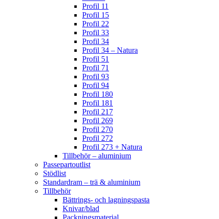
Profil 11
Profil 15
Profil 22
Profil 33
Profil 34
Profil 34 – Natura
Profil 51
Profil 71
Profil 93
Profil 94
Profil 180
Profil 181
Profil 217
Profil 269
Profil 270
Profil 272
Profil 273 + Natura
Tillbehör – aluminium
Passepartoutlist
Stödlist
Standardram – trä & aluminium
Tillbehör
Bättrings- och lagningspasta
Knivar/blad
Packningsmaterial