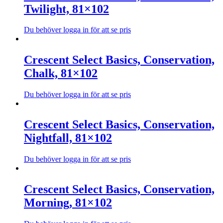
har
Twilight, 81×102
på
flera
produktsidan
varianter.
De
Du behöver logga in för att se pris
olika
Den
alternativen
här
kan
produkten
Crescent Select Basics, Conservation,
väljas
har
Chalk, 81×102
på
flera
produktsidan
varianter.
De
Du behöver logga in för att se pris
olika
Den
alternativen
här
kan
produkten
Crescent Select Basics, Conservation,
väljas
har
Nightfall, 81×102
på
flera
produktsidan
varianter.
De
Du behöver logga in för att se pris
olika
Den
alternativen
här
kan
produkten
Crescent Select Basics, Conservation,
väljas
har
Morning, 81×102
på
flera
produktsidan
varianter.
De