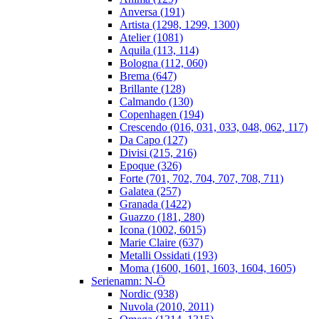
Anversa (191)
Artista (1298, 1299, 1300)
Atelier (1081)
Aquila (113, 114)
Bologna (112, 060)
Brema (647)
Brillante (128)
Calmando (130)
Copenhagen (194)
Crescendo (016, 031, 033, 048, 062, 117)
Da Capo (127)
Divisi (215, 216)
Epoque (326)
Forte (701, 702, 704, 707, 708, 711)
Galatea (257)
Granada (1422)
Guazzo (181, 280)
Icona (1002, 6015)
Marie Claire (637)
Metalli Ossidati (193)
Moma (1600, 1601, 1603, 1604, 1605)
Serienamn: N-Ö
Nordic (938)
Nuvola (2010, 2011)