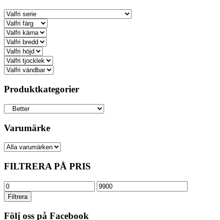
väljas
på
produktsidan
Produktkategorier
Varumärke
FILTRERA PÅ PRIS
Min
Max
pris
pris
Filtrera
Följ oss på Facebook