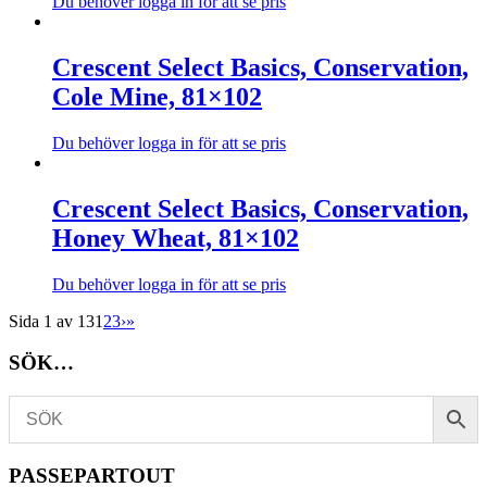
Du behöver logga in för att se pris
olika
Den
alternativen
här
kan
produkten
Crescent Select Basics, Conservation,
väljas
har
Cole Mine, 81×102
på
flera
produktsidan
varianter.
De
Du behöver logga in för att se pris
olika
Den
alternativen
här
kan
produkten
Crescent Select Basics, Conservation,
väljas
har
Honey Wheat, 81×102
på
flera
produktsidan
varianter.
De
Du behöver logga in för att se pris
olika
Den
alternativen
Sida 1 av 13
1
2
3
›
»
här
kan
produkten
väljas
SÖK…
har
på
flera
produktsidan
varianter.
De
olika
alternativen
PASSEPARTOUT
kan