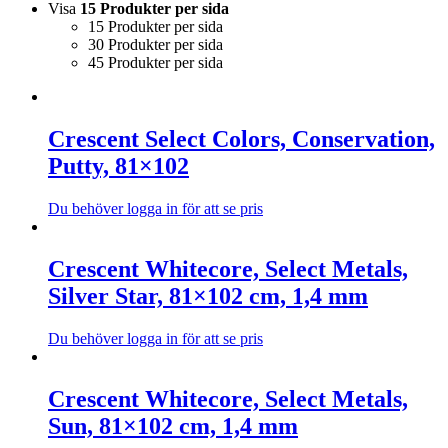
Visa
15 Produkter per sida
15 Produkter per sida
30 Produkter per sida
45 Produkter per sida
Crescent Select Colors, Conservation,
Putty, 81×102
Du behöver logga in för att se pris
Den
här
produkten
Crescent Whitecore, Select Metals,
har
Silver Star, 81×102 cm, 1,4 mm
flera
varianter.
De
Du behöver logga in för att se pris
olika
Den
alternativen
här
kan
produkten
Crescent Whitecore, Select Metals,
väljas
har
Sun, 81×102 cm, 1,4 mm
på
flera
produktsidan
varianter.