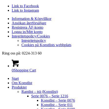
Link to Facebook
Link to Instagram
Information & Köpvillkor
Ansökan återförsäljare
Registrera ÅF-konto
Logga in/Mitt konto
Integritetspolicy/Cookies
Integritetspolicy
Cookies på Konstlists webbplats
Ring oss på: 0224-313 60
0
Shopping Cart
Start
Om Konstlist
Produkter
Ramlist – trä (Konstlist)
Serie 0076 – Serie 1216
Konstlist – Serie 0076
Konstlist – Serie 011