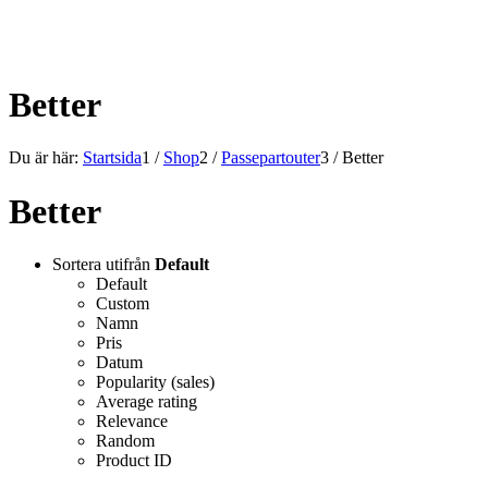
ALLT INOM RAMARNA.
Better
Du är här:
Startsida
1
/
Shop
2
/
Passepartouter
3
/
Better
Better
Sortera utifrån
Default
Default
Custom
Namn
Pris
Datum
Popularity (sales)
Average rating
Relevance
Random
Product ID