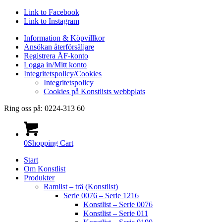
Link to Facebook
Link to Instagram
Information & Köpvillkor
Ansökan återförsäljare
Registrera ÅF-konto
Logga in/Mitt konto
Integritetspolicy/Cookies
Integritetspolicy
Cookies på Konstlists webbplats
Ring oss på: 0224-313 60
0
Shopping Cart
Start
Om Konstlist
Produkter
Ramlist – trä (Konstlist)
Serie 0076 – Serie 1216
Konstlist – Serie 0076
Konstlist – Serie 011