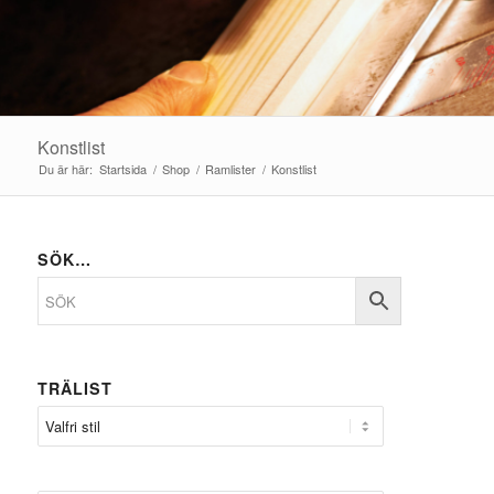
Konstlist
Du är här:
Startsida
/
Shop
/
Ramlister
/
Konstlist
SÖK…
TRÄLIST