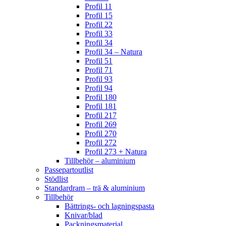
Profil 11
Profil 15
Profil 22
Profil 33
Profil 34
Profil 34 – Natura
Profil 51
Profil 71
Profil 93
Profil 94
Profil 180
Profil 181
Profil 217
Profil 269
Profil 270
Profil 272
Profil 273 + Natura
Tillbehör – aluminium
Passepartoutlist
Stödlist
Standardram – trä & aluminium
Tillbehör
Bättrings- och lagningspasta
Knivar/blad
Packningsmaterial