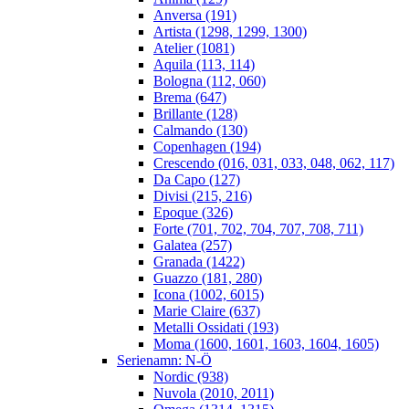
Anversa (191)
Artista (1298, 1299, 1300)
Atelier (1081)
Aquila (113, 114)
Bologna (112, 060)
Brema (647)
Brillante (128)
Calmando (130)
Copenhagen (194)
Crescendo (016, 031, 033, 048, 062, 117)
Da Capo (127)
Divisi (215, 216)
Epoque (326)
Forte (701, 702, 704, 707, 708, 711)
Galatea (257)
Granada (1422)
Guazzo (181, 280)
Icona (1002, 6015)
Marie Claire (637)
Metalli Ossidati (193)
Moma (1600, 1601, 1603, 1604, 1605)
Serienamn: N-Ö
Nordic (938)
Nuvola (2010, 2011)