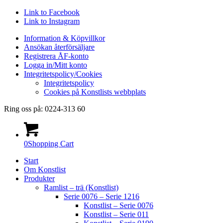
Link to Facebook
Link to Instagram
Information & Köpvillkor
Ansökan återförsäljare
Registrera ÅF-konto
Logga in/Mitt konto
Integritetspolicy/Cookies
Integritetspolicy
Cookies på Konstlists webbplats
Ring oss på: 0224-313 60
0
Shopping Cart
Start
Om Konstlist
Produkter
Ramlist – trä (Konstlist)
Serie 0076 – Serie 1216
Konstlist – Serie 0076
Konstlist – Serie 011