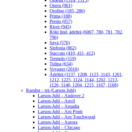
Omega (1314, 1315)
Opera (961)
Orofino (185, 286)
Prima (188)
Presto (057)
River (945)
Rökt lind, ädelträ (6007, 780, 781, 782,
796)
Saya (576)
Sinfonia (862)
Staccato (410, 411, 412)
Tremolo (119)
Tulipa (634)
Voyager (2010)
Ädelträ (1137, 1208, 1123, 1143, 1201,
1212, 1225, 1124, 1144, 1202, 1213,
1126, 1146, 1204, 1215, 1167, 1168)
Ramlist – trä (Larson-Juhl)
Larson-Juhl – Andover 2
Larson-Juhl – Anvil
Larson-Juhl – Arqadia
Larson-Juhl – Arq Ponti
Larson-Juhl – Arq Touchwood
Larson-Juhl – Aurora
Larson-Juhl – Chicago