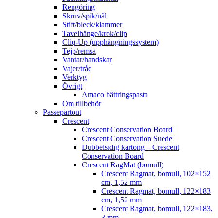
Rengöring
Skruv/spik/nål
Stift/bleck/klammer
Tavelhänge/krok/clip
Cliq-Up (upphängningssystem)
Tejp/remsa
Vantar/handskar
Vajer/tråd
Verktyg
Övrigt
Amaco bättringspasta
Om tillbehör
Passepartout
Crescent
Crescent Conservation Board
Crescent Conservation Suede
Dubbelsidig kartong – Crescent
Conservation Board
Crescent RagMat (bomull)
Crescent Ragmat, bomull, 102×152
cm, 1,52 mm
Crescent Ragmat, bomull, 122×183
cm, 1,52 mm
Crescent Ragmat, bomull, 122×183,
3 mm