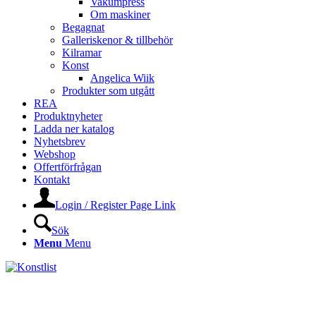
Vakumpress
Om maskiner
Begagnat
Galleriskenor & tillbehör
Kilramar
Konst
Angelica Wiik
Produkter som utgått
REA
Produktnyheter
Ladda ner katalog
Nyhetsbrev
Webshop
Offertförfrågan
Kontakt
Login / Register Page Link
Sök
Menu
Menu
KONSTLISTS WEBSHOP –