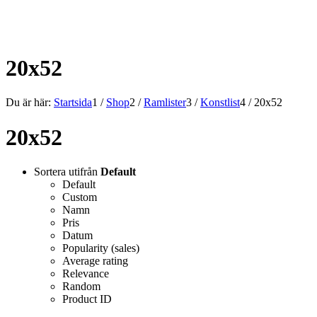
ALLT INOM RAMARNA.
20x52
Du är här:
Startsida
1
/
Shop
2
/
Ramlister
3
/
Konstlist
4
/
20x52
20x52
Sortera utifrån
Default
Default
Custom
Namn
Pris
Datum
Popularity (sales)
Average rating
Relevance
Random
Product ID