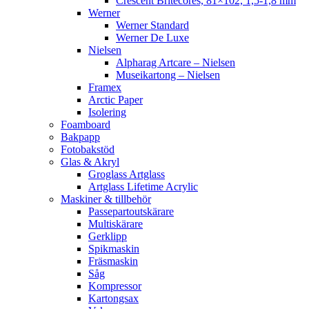
Crescent Britecores, 81×102, 1,5-1,8 mm
Werner
Werner Standard
Werner De Luxe
Nielsen
Alpharag Artcare – Nielsen
Museikartong – Nielsen
Framex
Arctic Paper
Isolering
Foamboard
Bakpapp
Fotobakstöd
Glas & Akryl
Groglass Artglass
Artglass Lifetime Acrylic
Maskiner & tillbehör
Passepartoutskärare
Multiskärare
Gerklipp
Spikmaskin
Fräsmaskin
Såg
Kompressor
Kartongsax