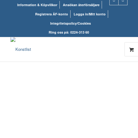
Information & Köpvillkor
Ansökan återförsäljare
Registrera ÅF-konto
Logga in/Mitt konto
Integritetspolicy/Cookies
Ring oss på: 0224-313 60
KONSTLISTS
WEBSHOP – ALLT
INOM RAMARNA.