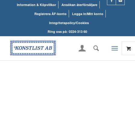
Information & Köpvillkor
Ansökan återförsäljare
Registrera ÅF-konto
Logga in/Mitt konto
Integritetspolicy/Cookies
Ring oss på: 0224-313 60
KONSTLISTS
WEBSHOP – ALLT
INOM RAMARNA.