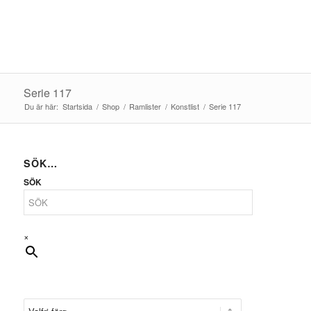
Serie 117
Du är här:
Startsida
/
Shop
/
Ramlister
/
Konstlist
/
Serie 117
SÖK…
SÖK
×