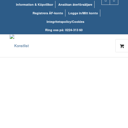
Information & Köpvillkor
Ansökan återförsäljare
Registrera ÅF-konto
Logga in/Mitt konto
Integritetspolicy/Cookies
Ring oss på: 0224-313 60
KONSTLISTS
WEBSHOP – ALLT
INOM RAMARNA.