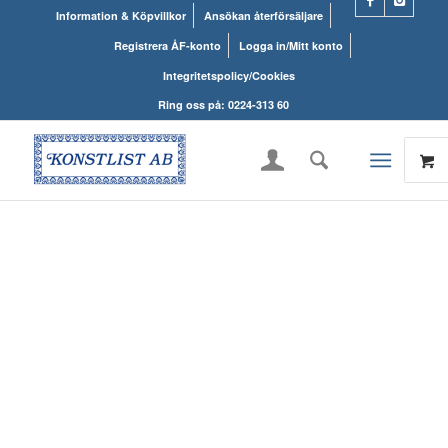
Information & Köpvillkor
Ansökan återförsäljare
Registrera ÅF-konto
Logga in/Mitt konto
Integritetspolicy/Cookies
Ring oss på: 0224-313 60
KONSTLISTS
WEBSHOP – ALLT
INOM RAMARNA.