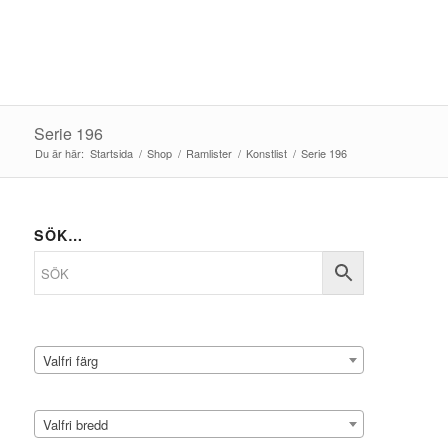
Serie 196
Du är här:
Startsida
/
Shop
/
Ramlister
/
Konstlist
/
Serie 196
SÖK…
Valfri färg
Valfri bredd