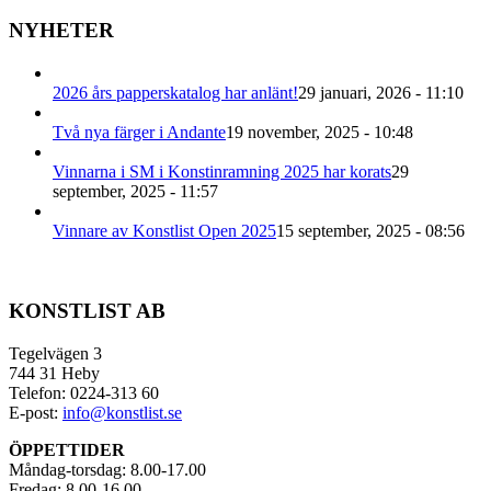
NYHETER
2026 års papperskatalog har anlänt!
29 januari, 2026 - 11:10
Två nya färger i Andante
19 november, 2025 - 10:48
Vinnarna i SM i Konstinramning 2025 har korats
29
september, 2025 - 11:57
Vinnare av Konstlist Open 2025
15 september, 2025 - 08:56
KONSTLIST AB
Tegelvägen 3
744 31 Heby
Telefon: 0224-313 60
E-post:
info@konstlist.se
ÖPPETTIDER
Måndag-torsdag: 8.00-17.00
Fredag: 8.00-16.00