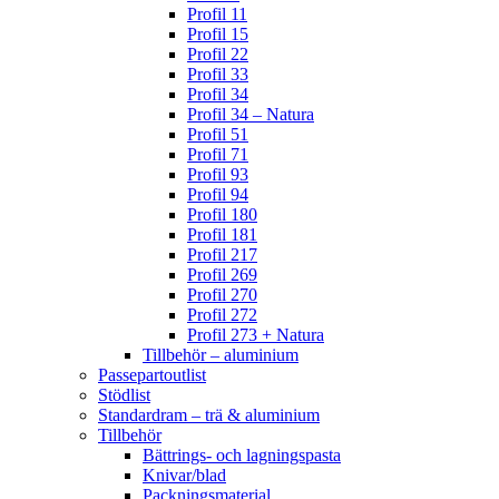
Profil 11
Profil 15
Profil 22
Profil 33
Profil 34
Profil 34 – Natura
Profil 51
Profil 71
Profil 93
Profil 94
Profil 180
Profil 181
Profil 217
Profil 269
Profil 270
Profil 272
Profil 273 + Natura
Tillbehör – aluminium
Passepartoutlist
Stödlist
Standardram – trä & aluminium
Tillbehör
Bättrings- och lagningspasta
Knivar/blad
Packningsmaterial