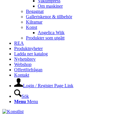
Vakumpress
Om maskiner
Begagnat
Galleriskenor & tillbehör
Kilramar
Konst
Angelica Wiik
Produkter som utgått
REA
Produktnyheter
Ladda ner katalog
Nyhetsbrev
Webshop
Offertförfrågan
Kontakt
Login / Register Page Link
Sök
Menu
Menu
KONSTLISTS WEBSHOP –