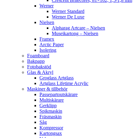
Crescent Britecores, 81×102, 1,5-1,8 mm
Werner
Werner Standard
Werner De Luxe
Nielsen
Alpharag Artcare – Nielsen
Museikartong – Nielsen
Framex
Arctic Paper
Isolering
Foamboard
Bakpapp
Fotobakstöd
Glas & Akryl
Groglass Artglass
Artglass Lifetime Acrylic
Maskiner & tillbehör
Passepartoutskärare
Multiskärare
Gerklipp
Spikmaskin
Fräsmaskin
Såg
Kompressor
Kartongsax