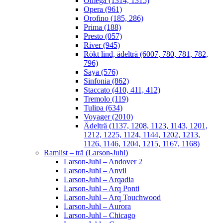
Omega (1314, 1315)
Opera (961)
Orofino (185, 286)
Prima (188)
Presto (057)
River (945)
Rökt lind, ädelträ (6007, 780, 781, 782,
796)
Saya (576)
Sinfonia (862)
Staccato (410, 411, 412)
Tremolo (119)
Tulipa (634)
Voyager (2010)
Ädelträ (1137, 1208, 1123, 1143, 1201,
1212, 1225, 1124, 1144, 1202, 1213,
1126, 1146, 1204, 1215, 1167, 1168)
Ramlist – trä (Larson-Juhl)
Larson-Juhl – Andover 2
Larson-Juhl – Anvil
Larson-Juhl – Arqadia
Larson-Juhl – Arq Ponti
Larson-Juhl – Arq Touchwood
Larson-Juhl – Aurora
Larson-Juhl – Chicago