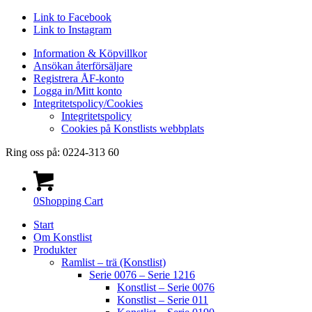
Link to Facebook
Link to Instagram
Information & Köpvillkor
Ansökan återförsäljare
Registrera ÅF-konto
Logga in/Mitt konto
Integritetspolicy/Cookies
Integritetspolicy
Cookies på Konstlists webbplats
Ring oss på: 0224-313 60
0
Shopping Cart
Start
Om Konstlist
Produkter
Ramlist – trä (Konstlist)
Serie 0076 – Serie 1216
Konstlist – Serie 0076
Konstlist – Serie 011