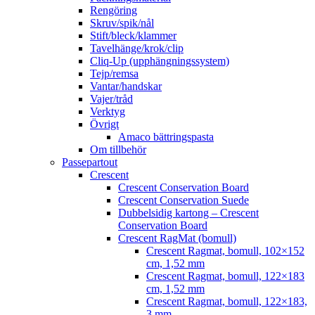
Rengöring
Skruv/spik/nål
Stift/bleck/klammer
Tavelhänge/krok/clip
Cliq-Up (upphängningssystem)
Tejp/remsa
Vantar/handskar
Vajer/tråd
Verktyg
Övrigt
Amaco bättringspasta
Om tillbehör
Passepartout
Crescent
Crescent Conservation Board
Crescent Conservation Suede
Dubbelsidig kartong – Crescent
Conservation Board
Crescent RagMat (bomull)
Crescent Ragmat, bomull, 102×152
cm, 1,52 mm
Crescent Ragmat, bomull, 122×183
cm, 1,52 mm
Crescent Ragmat, bomull, 122×183,
3 mm