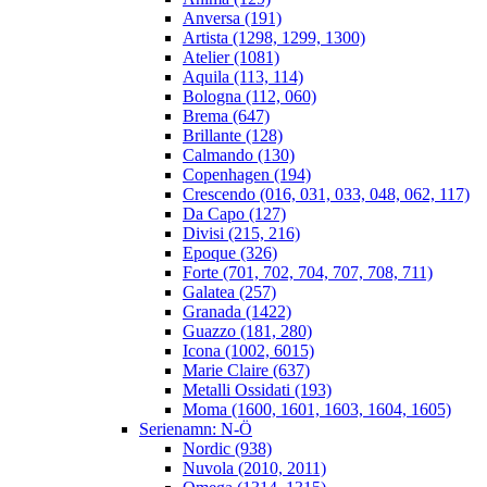
Anversa (191)
Artista (1298, 1299, 1300)
Atelier (1081)
Aquila (113, 114)
Bologna (112, 060)
Brema (647)
Brillante (128)
Calmando (130)
Copenhagen (194)
Crescendo (016, 031, 033, 048, 062, 117)
Da Capo (127)
Divisi (215, 216)
Epoque (326)
Forte (701, 702, 704, 707, 708, 711)
Galatea (257)
Granada (1422)
Guazzo (181, 280)
Icona (1002, 6015)
Marie Claire (637)
Metalli Ossidati (193)
Moma (1600, 1601, 1603, 1604, 1605)
Serienamn: N-Ö
Nordic (938)
Nuvola (2010, 2011)