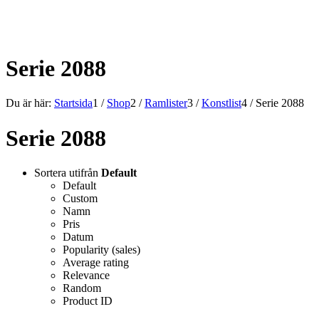
ALLT INOM RAMARNA.
Serie 2088
Du är här:
Startsida
1
/
Shop
2
/
Ramlister
3
/
Konstlist
4
/
Serie 2088
Serie 2088
Sortera utifrån
Default
Default
Custom
Namn
Pris
Datum
Popularity (sales)
Average rating
Relevance
Random
Product ID