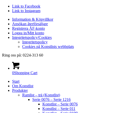
Link to Facebook
Link to Instagram
Information & Köpvillkor
Ansökan återförsäljare
Registrera ÅF-konto
Logga in/Mitt konto
Integritetspolicy/Cookies
Integritetspolicy
Cookies på Konstlists webbplats
Ring oss på: 0224-313 60
0
Shopping Cart
Start
Om Konstlist
Produkter
Ramlist – trä (Konstlist)
Serie 0076 – Serie 1216
Konstlist – Serie 0076
Konstlist – Serie 011