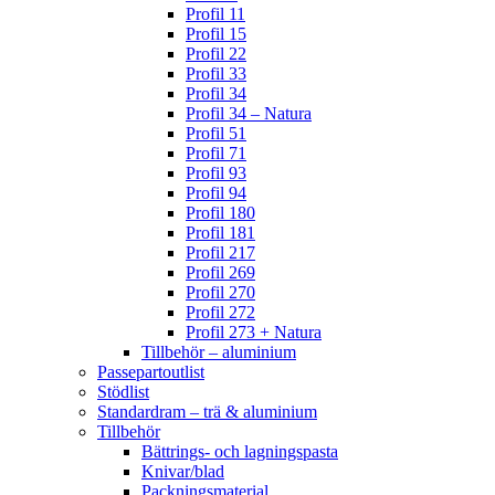
Profil 11
Profil 15
Profil 22
Profil 33
Profil 34
Profil 34 – Natura
Profil 51
Profil 71
Profil 93
Profil 94
Profil 180
Profil 181
Profil 217
Profil 269
Profil 270
Profil 272
Profil 273 + Natura
Tillbehör – aluminium
Passepartoutlist
Stödlist
Standardram – trä & aluminium
Tillbehör
Bättrings- och lagningspasta
Knivar/blad
Packningsmaterial