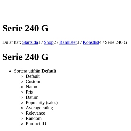
ALLT INOM RAMARNA.
Serie 240 G
Du är här:
Startsida
1
/
Shop
2
/
Ramlister
3
/
Konstlist
4
/
Serie 240 G
Serie 240 G
Sortera utifrån
Default
Default
Custom
Namn
Pris
Datum
Popularity (sales)
Average rating
Relevance
Random
Product ID