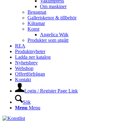
Vakumpress
Om maskiner
Begagnat
Galleriskenor & tillbehör
Kilramar
Konst
Angelica Wiik
Produkter som utgått
REA
Produktnyheter
Ladda ner katalog
Nyhetsbrev
Webshop
Offertförfrågan
Kontakt
Login / Register Page Link
Sök
Menu
Menu
KONSTLISTS WEBSHOP –