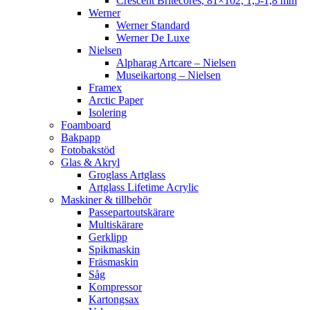
Crescent Britecores, 81×102, 1,5-1,8 mm
Werner
Werner Standard
Werner De Luxe
Nielsen
Alpharag Artcare – Nielsen
Museikartong – Nielsen
Framex
Arctic Paper
Isolering
Foamboard
Bakpapp
Fotobakstöd
Glas & Akryl
Groglass Artglass
Artglass Lifetime Acrylic
Maskiner & tillbehör
Passepartoutskärare
Multiskärare
Gerklipp
Spikmaskin
Fräsmaskin
Såg
Kompressor
Kartongsax