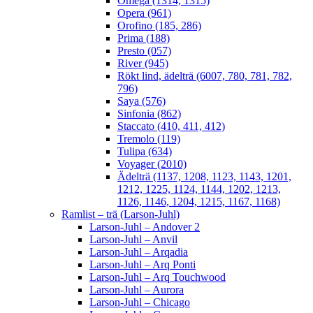
Omega (1314, 1315)
Opera (961)
Orofino (185, 286)
Prima (188)
Presto (057)
River (945)
Rökt lind, ädelträ (6007, 780, 781, 782,
796)
Saya (576)
Sinfonia (862)
Staccato (410, 411, 412)
Tremolo (119)
Tulipa (634)
Voyager (2010)
Ädelträ (1137, 1208, 1123, 1143, 1201,
1212, 1225, 1124, 1144, 1202, 1213,
1126, 1146, 1204, 1215, 1167, 1168)
Ramlist – trä (Larson-Juhl)
Larson-Juhl – Andover 2
Larson-Juhl – Anvil
Larson-Juhl – Arqadia
Larson-Juhl – Arq Ponti
Larson-Juhl – Arq Touchwood
Larson-Juhl – Aurora
Larson-Juhl – Chicago