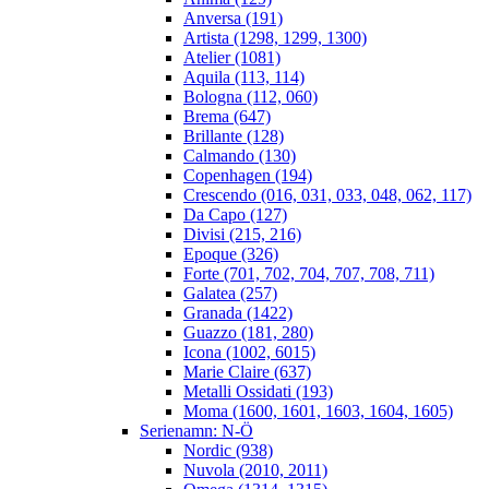
Anversa (191)
Artista (1298, 1299, 1300)
Atelier (1081)
Aquila (113, 114)
Bologna (112, 060)
Brema (647)
Brillante (128)
Calmando (130)
Copenhagen (194)
Crescendo (016, 031, 033, 048, 062, 117)
Da Capo (127)
Divisi (215, 216)
Epoque (326)
Forte (701, 702, 704, 707, 708, 711)
Galatea (257)
Granada (1422)
Guazzo (181, 280)
Icona (1002, 6015)
Marie Claire (637)
Metalli Ossidati (193)
Moma (1600, 1601, 1603, 1604, 1605)
Serienamn: N-Ö
Nordic (938)
Nuvola (2010, 2011)