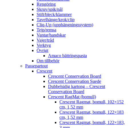
Rengöring
Skruv/spik/nål
Stift/bleck/klammer
Tavelhänge/krok/clip
Cliq-Up (upphängningssystem)
Tejp/remsa
Vantar/handskar
Vajer/tråd
Verktyg
Övrigt
Amaco bättringspasta
Om tillbehör
Passepartout
Crescent
Crescent Conservation Board
Crescent Conservation Suede
Dubbelsidig kartong – Crescent
Conservation Board
Crescent RagMat (bomull)
Crescent Ragmat, bomull, 102×152
cm, 1,52 mm
Crescent Ragmat, bomull, 122×183
cm, 1,52 mm
Crescent Ragmat, bomull, 122×183,
3 mm