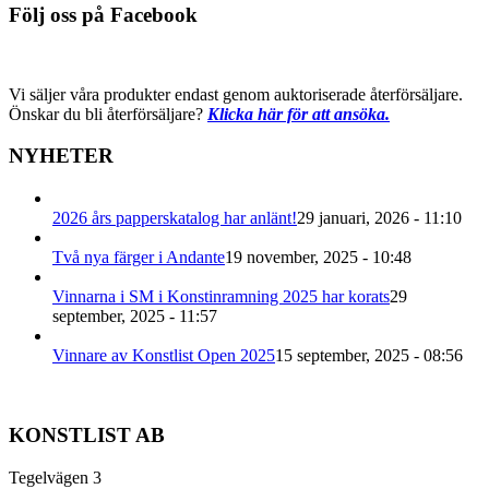
Följ oss på Facebook
Vi säljer våra produkter endast genom auktoriserade återförsäljare.
Önskar du bli återförsäljare?
Klicka här för att ansöka.
NYHETER
2026 års papperskatalog har anlänt!
29 januari, 2026 - 11:10
Två nya färger i Andante
19 november, 2025 - 10:48
Vinnarna i SM i Konstinramning 2025 har korats
29
september, 2025 - 11:57
Vinnare av Konstlist Open 2025
15 september, 2025 - 08:56
KONSTLIST AB
Tegelvägen 3