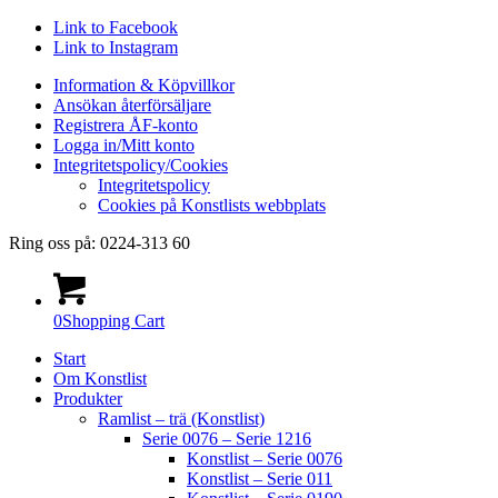
Link to Facebook
Link to Instagram
Information & Köpvillkor
Ansökan återförsäljare
Registrera ÅF-konto
Logga in/Mitt konto
Integritetspolicy/Cookies
Integritetspolicy
Cookies på Konstlists webbplats
Ring oss på: 0224-313 60
0
Shopping Cart
Start
Om Konstlist
Produkter
Ramlist – trä (Konstlist)
Serie 0076 – Serie 1216
Konstlist – Serie 0076
Konstlist – Serie 011