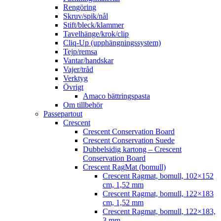
Rengöring
Skruv/spik/nål
Stift/bleck/klammer
Tavelhänge/krok/clip
Cliq-Up (upphängningssystem)
Tejp/remsa
Vantar/handskar
Vajer/tråd
Verktyg
Övrigt
Amaco bättringspasta
Om tillbehör
Passepartout
Crescent
Crescent Conservation Board
Crescent Conservation Suede
Dubbelsidig kartong – Crescent
Conservation Board
Crescent RagMat (bomull)
Crescent Ragmat, bomull, 102×152
cm, 1,52 mm
Crescent Ragmat, bomull, 122×183
cm, 1,52 mm
Crescent Ragmat, bomull, 122×183,
3 mm