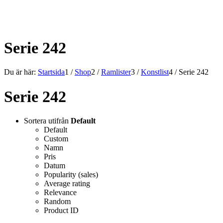
ALLT INOM RAMARNA.
Serie 242
Du är här:
Startsida
1
/
Shop
2
/
Ramlister
3
/
Konstlist
4
/
Serie 242
Serie 242
Sortera utifrån
Default
Default
Custom
Namn
Pris
Datum
Popularity (sales)
Average rating
Relevance
Random
Product ID