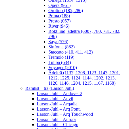
Omega (1314, 1315)
Opera (961)
Orofino (185, 286)
Prima (188)
Presto (057)
River (945)
Rökt lind, ädelträ (6007, 780, 781, 782,
796)
Saya (576)
Sinfonia (862)
Staccato (410, 411, 412)
Tremolo (119)
Tulipa (634)
Voyager (2010)
Ädelträ (1137, 1208, 1123, 1143, 1201,
1212, 1225, 1124, 1144, 1202, 1213,
1126, 1146, 1204, 1215, 1167, 1168)
Ramlist – trä (Larson-Juhl)
Larson-Juhl – Andover 2
Larson-Juhl – Anvil
Larson-Juhl – Arqadia
Larson-Juhl – Arq Ponti
Larson-Juhl – Arq Touchwood
Larson-Juhl – Aurora
Larson-Juhl – Chicago