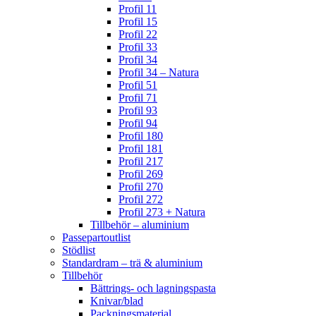
Profil 11
Profil 15
Profil 22
Profil 33
Profil 34
Profil 34 – Natura
Profil 51
Profil 71
Profil 93
Profil 94
Profil 180
Profil 181
Profil 217
Profil 269
Profil 270
Profil 272
Profil 273 + Natura
Tillbehör – aluminium
Passepartoutlist
Stödlist
Standardram – trä & aluminium
Tillbehör
Bättrings- och lagningspasta
Knivar/blad
Packningsmaterial