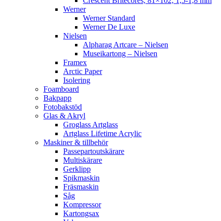
Crescent Britecores, 81×102, 1,5-1,8 mm
Werner
Werner Standard
Werner De Luxe
Nielsen
Alpharag Artcare – Nielsen
Museikartong – Nielsen
Framex
Arctic Paper
Isolering
Foamboard
Bakpapp
Fotobakstöd
Glas & Akryl
Groglass Artglass
Artglass Lifetime Acrylic
Maskiner & tillbehör
Passepartoutskärare
Multiskärare
Gerklipp
Spikmaskin
Fräsmaskin
Såg
Kompressor
Kartongsax