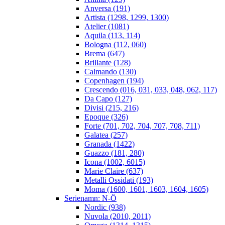
Anversa (191)
Artista (1298, 1299, 1300)
Atelier (1081)
Aquila (113, 114)
Bologna (112, 060)
Brema (647)
Brillante (128)
Calmando (130)
Copenhagen (194)
Crescendo (016, 031, 033, 048, 062, 117)
Da Capo (127)
Divisi (215, 216)
Epoque (326)
Forte (701, 702, 704, 707, 708, 711)
Galatea (257)
Granada (1422)
Guazzo (181, 280)
Icona (1002, 6015)
Marie Claire (637)
Metalli Ossidati (193)
Moma (1600, 1601, 1603, 1604, 1605)
Serienamn: N-Ö
Nordic (938)
Nuvola (2010, 2011)