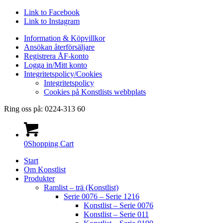
Link to Facebook
Link to Instagram
Information & Köpvillkor
Ansökan återförsäljare
Registrera ÅF-konto
Logga in/Mitt konto
Integritetspolicy/Cookies
Integritetspolicy
Cookies på Konstlists webbplats
Ring oss på: 0224-313 60
0
Shopping Cart
Start
Om Konstlist
Produkter
Ramlist – trä (Konstlist)
Serie 0076 – Serie 1216
Konstlist – Serie 0076
Konstlist – Serie 011