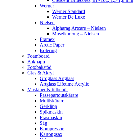
Crescent Britecores, 81×102, 1,5-1,8 mm
Werner
Werner Standard
Werner De Luxe
Nielsen
Alpharag Artcare – Nielsen
Museikartong – Nielsen
Framex
Arctic Paper
Isolering
Foamboard
Bakpapp
Fotobakstöd
Glas & Akryl
Groglass Artglass
Artglass Lifetime Acrylic
Maskiner & tillbehör
Passepartoutskärare
Multiskärare
Gerklipp
Spikmaskin
Fräsmaskin
Såg
Kompressor
Kartongsax