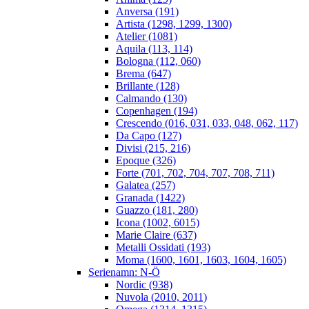
Anversa (191)
Artista (1298, 1299, 1300)
Atelier (1081)
Aquila (113, 114)
Bologna (112, 060)
Brema (647)
Brillante (128)
Calmando (130)
Copenhagen (194)
Crescendo (016, 031, 033, 048, 062, 117)
Da Capo (127)
Divisi (215, 216)
Epoque (326)
Forte (701, 702, 704, 707, 708, 711)
Galatea (257)
Granada (1422)
Guazzo (181, 280)
Icona (1002, 6015)
Marie Claire (637)
Metalli Ossidati (193)
Moma (1600, 1601, 1603, 1604, 1605)
Serienamn: N-Ö
Nordic (938)
Nuvola (2010, 2011)