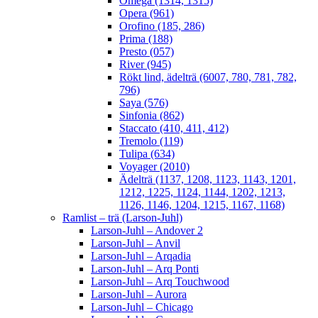
Omega (1314, 1315)
Opera (961)
Orofino (185, 286)
Prima (188)
Presto (057)
River (945)
Rökt lind, ädelträ (6007, 780, 781, 782,
796)
Saya (576)
Sinfonia (862)
Staccato (410, 411, 412)
Tremolo (119)
Tulipa (634)
Voyager (2010)
Ädelträ (1137, 1208, 1123, 1143, 1201,
1212, 1225, 1124, 1144, 1202, 1213,
1126, 1146, 1204, 1215, 1167, 1168)
Ramlist – trä (Larson-Juhl)
Larson-Juhl – Andover 2
Larson-Juhl – Anvil
Larson-Juhl – Arqadia
Larson-Juhl – Arq Ponti
Larson-Juhl – Arq Touchwood
Larson-Juhl – Aurora
Larson-Juhl – Chicago