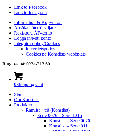
Link to Facebook
Link to Instagram
Information & Köpvillkor
Ansökan återförsäljare
Registrera ÅF-konto
Logga in/Mitt konto
Integritetspolicy/Cookies
Integritetspolicy
Cookies på Konstlists webbplats
Ring oss på: 0224-313 60
0
Shopping Cart
Start
Om Konstlist
Produkter
Ramlist – trä (Konstlist)
Serie 0076 – Serie 1216
Konstlist – Serie 0076
Konstlist – Serie 011