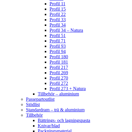
Profil 11
Profil 15
Profil 22
Profil 33
Profil 34
Profil 34 – Natura
Profil 51
Profil 71
Profil 93
Profil 94
Profil 180
Profil 181
Profil 217
Profil 269
Profil 270
Profil 272
Profil 273 + Natura
Tillbehör – aluminium
Passepartoutlist
Stödlist
Standardram – trä & aluminium
Tillbehör
Bättrings- och lagningspasta
Knivar/blad
Packningsmaterial