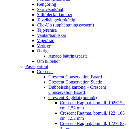
Rengöring
Skruv/spik/nål
Stift/bleck/klammer
Tavelhänge/krok/clip
Cliq-Up (upphängningssystem)
Tejp/remsa
Vantar/handskar
Vajer/tråd
Verktyg
Övrigt
Amaco bättringspasta
Om tillbehör
Passepartout
Crescent
Crescent Conservation Board
Crescent Conservation Suede
Dubbelsidig kartong – Crescent
Conservation Board
Crescent RagMat (bomull)
Crescent Ragmat, bomull, 102×152
cm, 1,52 mm
Crescent Ragmat, bomull, 122×183
cm, 1,52 mm
Crescent Ragmat, bomull, 122×183,
3 mm