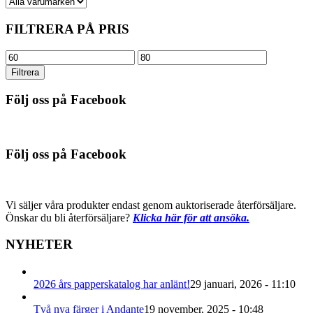
FILTRERA PÅ PRIS
Min
Max
pris
pris
Filtrera
Följ oss på Facebook
Följ oss på Facebook
Vi säljer våra produkter endast genom auktoriserade återförsäljare.
Önskar du bli återförsäljare?
Klicka här för att ansöka.
NYHETER
2026 års papperskatalog har anlänt!
29 januari, 2026 - 11:10
Två nya färger i Andante
19 november, 2025 - 10:48