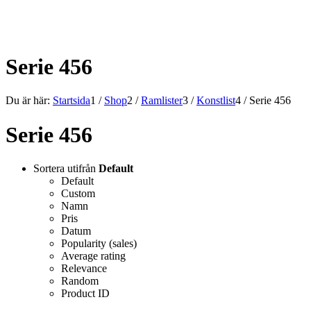
ALLT INOM RAMARNA.
Serie 456
Du är här:
Startsida
1
/
Shop
2
/
Ramlister
3
/
Konstlist
4
/
Serie 456
Serie 456
Sortera utifrån
Default
Default
Custom
Namn
Pris
Datum
Popularity (sales)
Average rating
Relevance
Random
Product ID