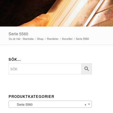
Serie 5560
Du är här:
Startsida
/
Shop
/
Ramlister
/
Konstlist
/
Serie 5560
SÖK…
PRODUKTKATEGORIER
Serie 5560
×