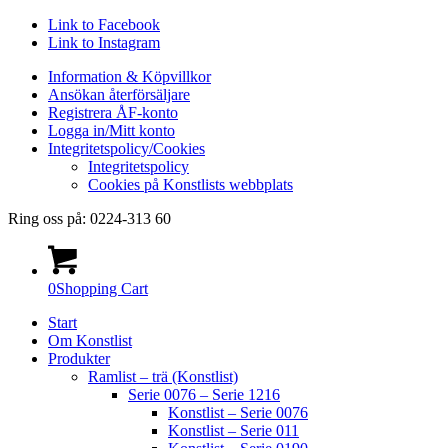
Link to Facebook
Link to Instagram
Information & Köpvillkor
Ansökan återförsäljare
Registrera ÅF-konto
Logga in/Mitt konto
Integritetspolicy/Cookies
Integritetspolicy
Cookies på Konstlists webbplats
Ring oss på: 0224-313 60
0
Shopping Cart
Start
Om Konstlist
Produkter
Ramlist – trä (Konstlist)
Serie 0076 – Serie 1216
Konstlist – Serie 0076
Konstlist – Serie 011