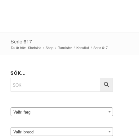
Serie 617
Du är här:
Startsida
/
Shop
/
Ramlister
/
Konstlist
/
Serie 617
SÖK…
Valfri färg
Valfri bredd