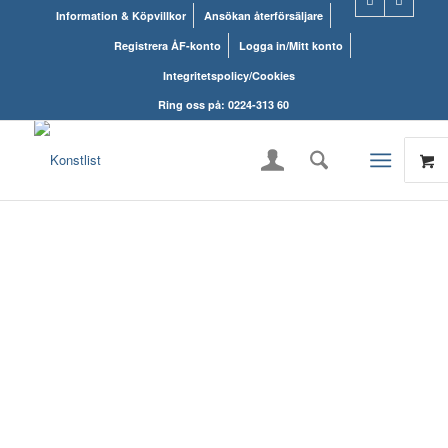
Information & Köpvillkor
Ansökan återförsäljare
Registrera ÅF-konto
Logga in/Mitt konto
Integritetspolicy/Cookies
Ring oss på: 0224-313 60
KONSTLISTS
WEBSHOP – ALLT
INOM RAMARNA.