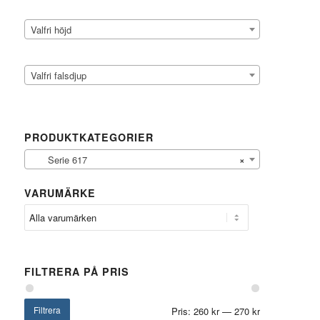
Valfri höjd
Valfri falsdjup
PRODUKTKATEGORIER
Serie 617
×
VARUMÄRKE
FILTRERA PÅ PRIS
Filtrera
Pris:
260 kr
—
270 kr