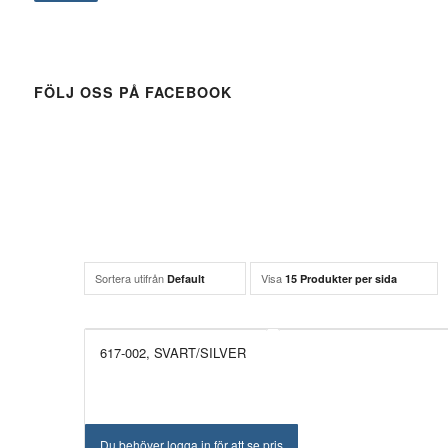
FÖLJ OSS PÅ FACEBOOK
Sortera utifrån
Visa
Default
15 Produkter per sida
617-002, SVART/SILVER
Du behöver logga in för att se pris