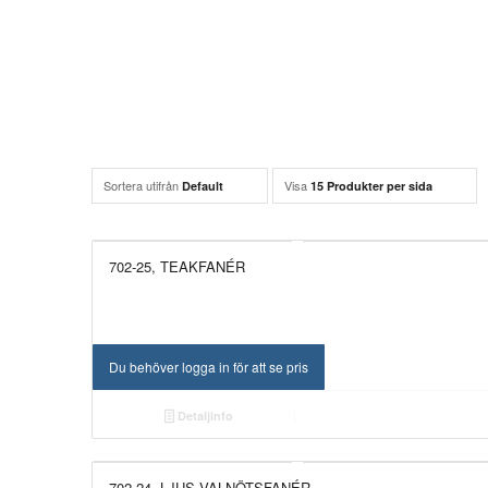
Sortera utifrån
Visa
Default
15 Produkter per sida
702-25, TEAKFANÉR
Du behöver logga in för att se pris
Detaljinfo
702-24, LJUS VALNÖTSFANÉR