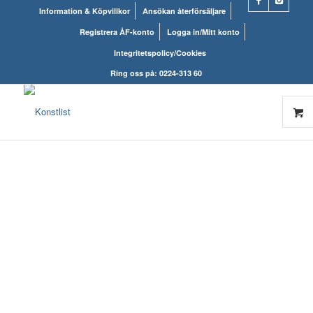
Information & Köpvillkor
Ansökan återförsäljare
Registrera ÅF-konto
Logga in/Mitt konto
Integritetspolicy/Cookies
Ring oss på: 0224-313 60
KONSTLISTS
WEBSHOP – ALLT
INOM RAMARNA.