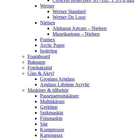
Crescent Britecores, 81×102, 1,5-1,8 mm
Werner
Werner Standard
Werner De Luxe
Nielsen
Alpharag Artcare – Nielsen
Museikartong – Nielsen
Framex
Arctic Paper
Isolering
Foamboard
Bakpapp
Fotobakstöd
Glas & Akryl
Groglass Artglass
Artglass Lifetime Acrylic
Maskiner & tillbehör
Passepartoutskärare
Multiskärare
Gerklipp
Spikmaskin
Fräsmaskin
Såg
Kompressor
Kartongsax