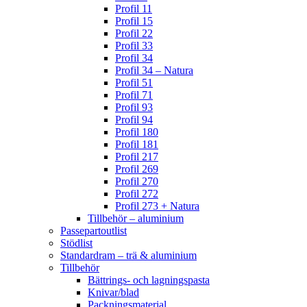
Profil 11
Profil 15
Profil 22
Profil 33
Profil 34
Profil 34 – Natura
Profil 51
Profil 71
Profil 93
Profil 94
Profil 180
Profil 181
Profil 217
Profil 269
Profil 270
Profil 272
Profil 273 + Natura
Tillbehör – aluminium
Passepartoutlist
Stödlist
Standardram – trä & aluminium
Tillbehör
Bättrings- och lagningspasta
Knivar/blad
Packningsmaterial