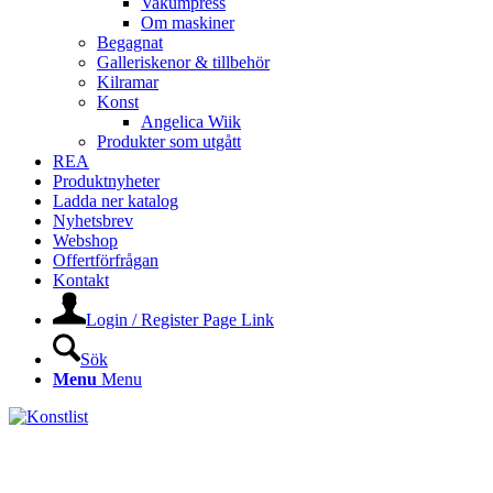
Vakumpress
Om maskiner
Begagnat
Galleriskenor & tillbehör
Kilramar
Konst
Angelica Wiik
Produkter som utgått
REA
Produktnyheter
Ladda ner katalog
Nyhetsbrev
Webshop
Offertförfrågan
Kontakt
Login / Register Page Link
Sök
Menu
Menu
KONSTLISTS WEBSHOP –