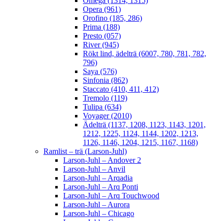
Omega (1314, 1315)
Opera (961)
Orofino (185, 286)
Prima (188)
Presto (057)
River (945)
Rökt lind, ädelträ (6007, 780, 781, 782,
796)
Saya (576)
Sinfonia (862)
Staccato (410, 411, 412)
Tremolo (119)
Tulipa (634)
Voyager (2010)
Ädelträ (1137, 1208, 1123, 1143, 1201,
1212, 1225, 1124, 1144, 1202, 1213,
1126, 1146, 1204, 1215, 1167, 1168)
Ramlist – trä (Larson-Juhl)
Larson-Juhl – Andover 2
Larson-Juhl – Anvil
Larson-Juhl – Arqadia
Larson-Juhl – Arq Ponti
Larson-Juhl – Arq Touchwood
Larson-Juhl – Aurora
Larson-Juhl – Chicago