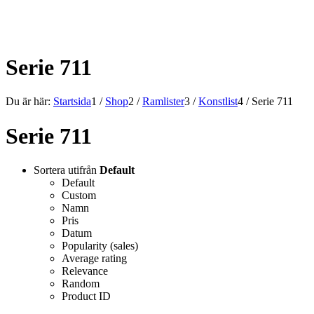
ALLT INOM RAMARNA.
Serie 711
Du är här:
Startsida
1
/
Shop
2
/
Ramlister
3
/
Konstlist
4
/
Serie 711
Serie 711
Sortera utifrån
Default
Default
Custom
Namn
Pris
Datum
Popularity (sales)
Average rating
Relevance
Random
Product ID