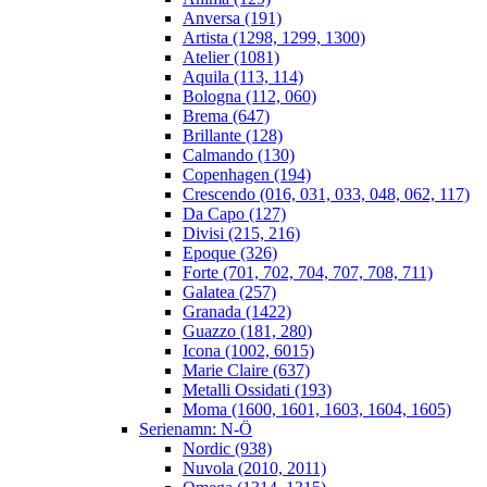
Anversa (191)
Artista (1298, 1299, 1300)
Atelier (1081)
Aquila (113, 114)
Bologna (112, 060)
Brema (647)
Brillante (128)
Calmando (130)
Copenhagen (194)
Crescendo (016, 031, 033, 048, 062, 117)
Da Capo (127)
Divisi (215, 216)
Epoque (326)
Forte (701, 702, 704, 707, 708, 711)
Galatea (257)
Granada (1422)
Guazzo (181, 280)
Icona (1002, 6015)
Marie Claire (637)
Metalli Ossidati (193)
Moma (1600, 1601, 1603, 1604, 1605)
Serienamn: N-Ö
Nordic (938)
Nuvola (2010, 2011)