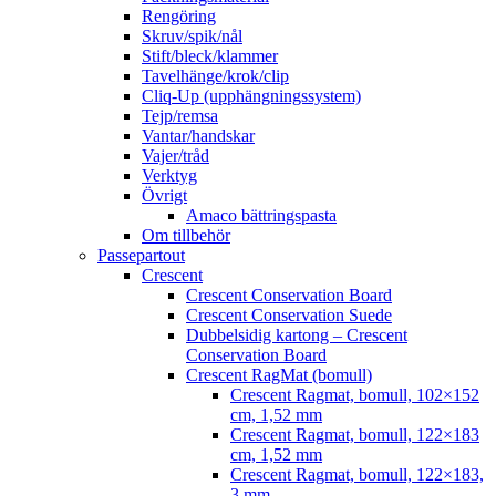
Rengöring
Skruv/spik/nål
Stift/bleck/klammer
Tavelhänge/krok/clip
Cliq-Up (upphängningssystem)
Tejp/remsa
Vantar/handskar
Vajer/tråd
Verktyg
Övrigt
Amaco bättringspasta
Om tillbehör
Passepartout
Crescent
Crescent Conservation Board
Crescent Conservation Suede
Dubbelsidig kartong – Crescent
Conservation Board
Crescent RagMat (bomull)
Crescent Ragmat, bomull, 102×152
cm, 1,52 mm
Crescent Ragmat, bomull, 122×183
cm, 1,52 mm
Crescent Ragmat, bomull, 122×183,
3 mm