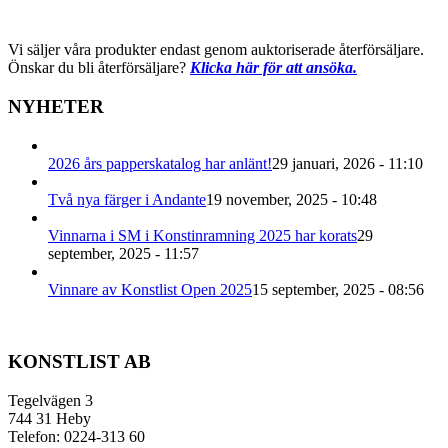
Vi säljer våra produkter endast genom auktoriserade återförsäljare.
Önskar du bli återförsäljare?
Klicka här för att ansöka.
NYHETER
2026 års papperskatalog har anlänt!
29 januari, 2026 - 11:10
Två nya färger i Andante
19 november, 2025 - 10:48
Vinnarna i SM i Konstinramning 2025 har korats
29
september, 2025 - 11:57
Vinnare av Konstlist Open 2025
15 september, 2025 - 08:56
KONSTLIST AB
Tegelvägen 3
744 31 Heby
Telefon: 0224-313 60