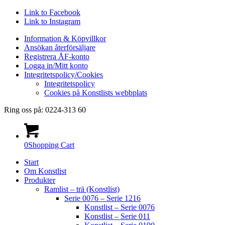
Link to Facebook
Link to Instagram
Information & Köpvillkor
Ansökan återförsäljare
Registrera ÅF-konto
Logga in/Mitt konto
Integritetspolicy/Cookies
Integritetspolicy
Cookies på Konstlists webbplats
Ring oss på: 0224-313 60
0
Shopping Cart
Start
Om Konstlist
Produkter
Ramlist – trä (Konstlist)
Serie 0076 – Serie 1216
Konstlist – Serie 0076
Konstlist – Serie 011