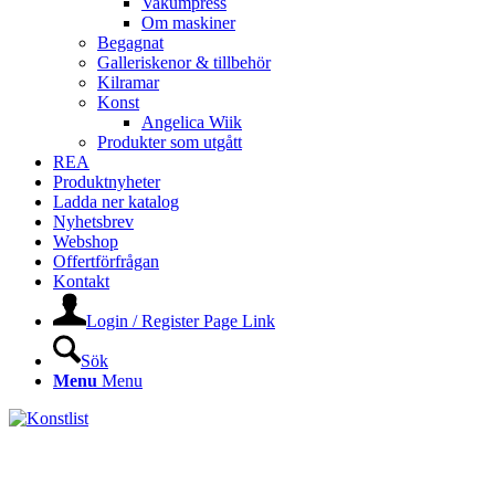
Vakumpress
Om maskiner
Begagnat
Galleriskenor & tillbehör
Kilramar
Konst
Angelica Wiik
Produkter som utgått
REA
Produktnyheter
Ladda ner katalog
Nyhetsbrev
Webshop
Offertförfrågan
Kontakt
Login / Register Page Link
Sök
Menu
Menu
KONSTLISTS WEBSHOP –