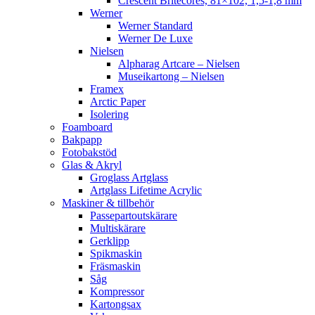
Crescent Britecores, 81×102, 1,5-1,8 mm
Werner
Werner Standard
Werner De Luxe
Nielsen
Alpharag Artcare – Nielsen
Museikartong – Nielsen
Framex
Arctic Paper
Isolering
Foamboard
Bakpapp
Fotobakstöd
Glas & Akryl
Groglass Artglass
Artglass Lifetime Acrylic
Maskiner & tillbehör
Passepartoutskärare
Multiskärare
Gerklipp
Spikmaskin
Fräsmaskin
Såg
Kompressor
Kartongsax