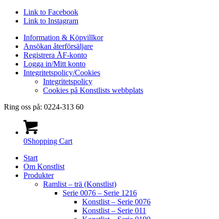
Link to Facebook
Link to Instagram
Information & Köpvillkor
Ansökan återförsäljare
Registrera ÅF-konto
Logga in/Mitt konto
Integritetspolicy/Cookies
Integritetspolicy
Cookies på Konstlists webbplats
Ring oss på: 0224-313 60
0
Shopping Cart
Start
Om Konstlist
Produkter
Ramlist – trä (Konstlist)
Serie 0076 – Serie 1216
Konstlist – Serie 0076
Konstlist – Serie 011