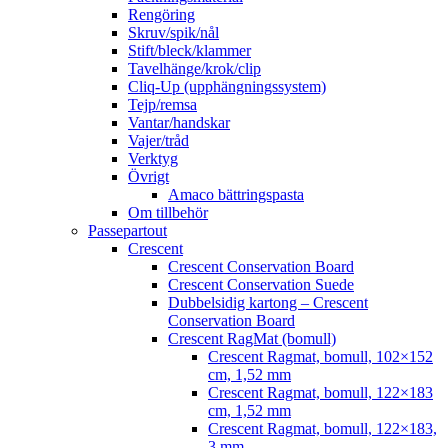
Rengöring
Skruv/spik/nål
Stift/bleck/klammer
Tavelhänge/krok/clip
Cliq-Up (upphängningssystem)
Tejp/remsa
Vantar/handskar
Vajer/tråd
Verktyg
Övrigt
Amaco bättringspasta
Om tillbehör
Passepartout
Crescent
Crescent Conservation Board
Crescent Conservation Suede
Dubbelsidig kartong – Crescent
Conservation Board
Crescent RagMat (bomull)
Crescent Ragmat, bomull, 102×152
cm, 1,52 mm
Crescent Ragmat, bomull, 122×183
cm, 1,52 mm
Crescent Ragmat, bomull, 122×183,
3 mm