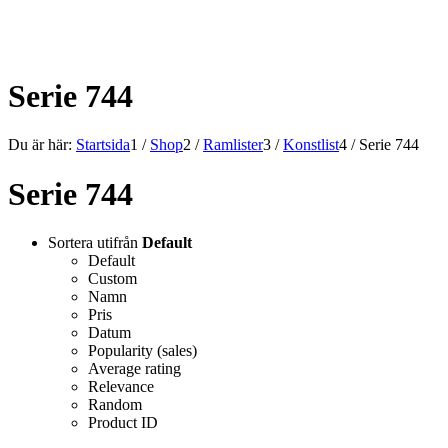
ALLT INOM RAMARNA.
Serie 744
Du är här:
Startsida
1
/
Shop
2
/
Ramlister
3
/
Konstlist
4
/
Serie 744
Serie 744
Sortera utifrån
Default
Default
Custom
Namn
Pris
Datum
Popularity (sales)
Average rating
Relevance
Random
Product ID