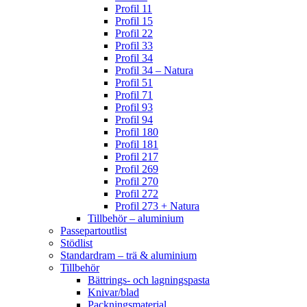
Profil 11
Profil 15
Profil 22
Profil 33
Profil 34
Profil 34 – Natura
Profil 51
Profil 71
Profil 93
Profil 94
Profil 180
Profil 181
Profil 217
Profil 269
Profil 270
Profil 272
Profil 273 + Natura
Tillbehör – aluminium
Passepartoutlist
Stödlist
Standardram – trä & aluminium
Tillbehör
Bättrings- och lagningspasta
Knivar/blad
Packningsmaterial