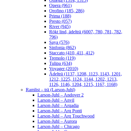
Omega (1314, 1315)
Opera (961)
Orofino (185, 286)
Prima (188)
Presto (057)
River (945)
Rökt lind, ädelträ (6007, 780, 781, 782,
796)
Saya (576)
Sinfonia (862)
Staccato (410, 411, 412)
Tremolo (119)
Tulipa (634)
Voyager (2010)
Ädelträ (1137, 1208, 1123, 1143, 1201,
1212, 1225, 1124, 1144, 1202, 1213,
1126, 1146, 1204, 1215, 1167, 1168)
Ramlist – trä (Larson-Juhl)
Larson-Juhl – Andover 2
Larson-Juhl – Anvil
Larson-Juhl – Arqadia
Larson-Juhl – Arq Ponti
Larson-Juhl – Arq Touchwood
Larson-Juhl – Aurora
Larson-Juhl – Chicago