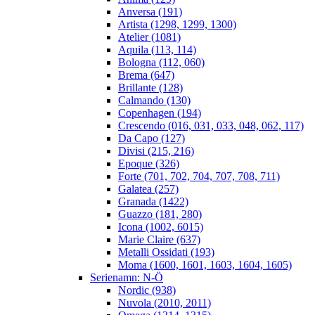
Anversa (191)
Artista (1298, 1299, 1300)
Atelier (1081)
Aquila (113, 114)
Bologna (112, 060)
Brema (647)
Brillante (128)
Calmando (130)
Copenhagen (194)
Crescendo (016, 031, 033, 048, 062, 117)
Da Capo (127)
Divisi (215, 216)
Epoque (326)
Forte (701, 702, 704, 707, 708, 711)
Galatea (257)
Granada (1422)
Guazzo (181, 280)
Icona (1002, 6015)
Marie Claire (637)
Metalli Ossidati (193)
Moma (1600, 1601, 1603, 1604, 1605)
Serienamn: N-Ö
Nordic (938)
Nuvola (2010, 2011)