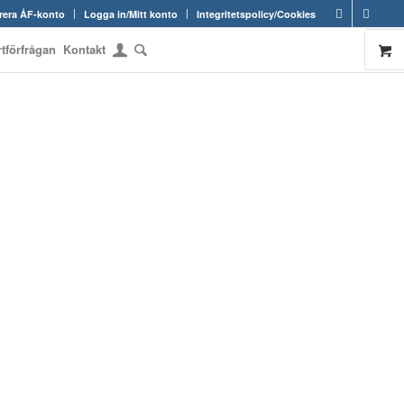
rera ÅF-konto
Logga in/Mitt konto
Integritetspolicy/Cookies
rtförfrågan
Kontakt
OM RAMARNA.