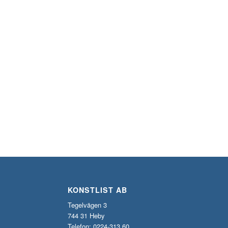
KONSTLIST AB
Tegelvägen 3
744 31 Heby
Telefon: 0224-313 60