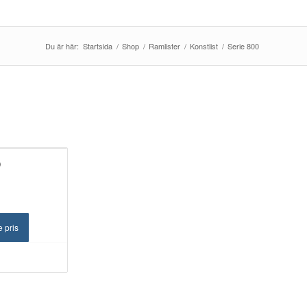
Du är här:
Startsida
/
Shop
/
Ramlister
/
Konstlist
/
Serie 800
D
e pris