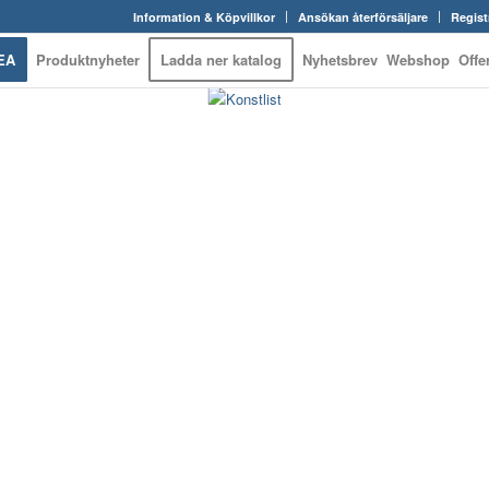
Information & Köpvillkor
Ansökan återförsäljare
Regist
EA
Produktnyheter
Ladda ner katalog
Nyhetsbrev
Webshop
Offe
 WEBSHOP – ALLT IN