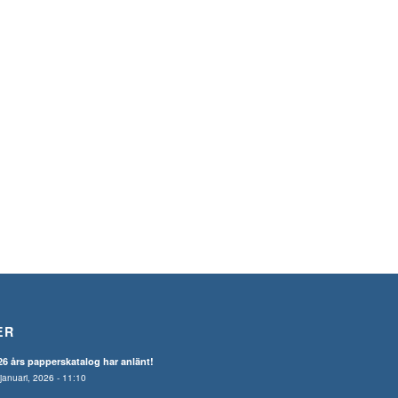
ER
26 års papperskatalog har anlänt!
januari, 2026 - 11:10