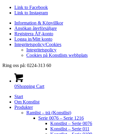
Link to Facebook
Link to Instagram
Information & Köpvillkor
Ansökan återförsäljare
Registrera ÅF-konto
Logga in/Mitt konto
Integritetspolicy/Cookies
Integritetspolicy
Cookies på Konstlists webbplats
Ring oss på: 0224-313 60
0
Shopping Cart
Start
Om Konstlist
Produkter
Ramlist – trä (Konstlist)
Serie 0076 – Serie 1216
Konstlist – Serie 0076
Konstlist – Serie 011