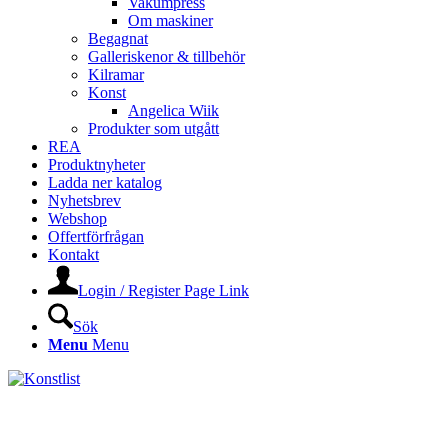
Vakumpress
Om maskiner
Begagnat
Galleriskenor & tillbehör
Kilramar
Konst
Angelica Wiik
Produkter som utgått
REA
Produktnyheter
Ladda ner katalog
Nyhetsbrev
Webshop
Offertförfrågan
Kontakt
Login / Register Page Link
Sök
Menu
Menu
KONSTLISTS WEBSHOP –