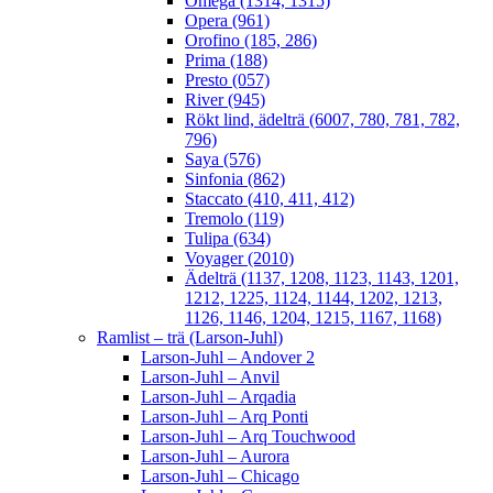
Omega (1314, 1315)
Opera (961)
Orofino (185, 286)
Prima (188)
Presto (057)
River (945)
Rökt lind, ädelträ (6007, 780, 781, 782,
796)
Saya (576)
Sinfonia (862)
Staccato (410, 411, 412)
Tremolo (119)
Tulipa (634)
Voyager (2010)
Ädelträ (1137, 1208, 1123, 1143, 1201,
1212, 1225, 1124, 1144, 1202, 1213,
1126, 1146, 1204, 1215, 1167, 1168)
Ramlist – trä (Larson-Juhl)
Larson-Juhl – Andover 2
Larson-Juhl – Anvil
Larson-Juhl – Arqadia
Larson-Juhl – Arq Ponti
Larson-Juhl – Arq Touchwood
Larson-Juhl – Aurora
Larson-Juhl – Chicago