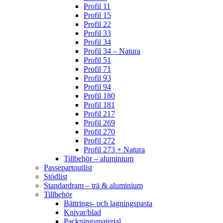
Profil 11
Profil 15
Profil 22
Profil 33
Profil 34
Profil 34 – Natura
Profil 51
Profil 71
Profil 93
Profil 94
Profil 180
Profil 181
Profil 217
Profil 269
Profil 270
Profil 272
Profil 273 + Natura
Tillbehör – aluminium
Passepartoutlist
Stödlist
Standardram – trä & aluminium
Tillbehör
Bättrings- och lagningspasta
Knivar/blad
Packningsmaterial