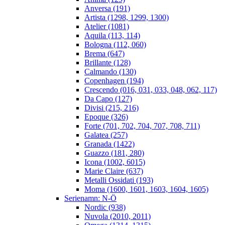
Anversa (191)
Artista (1298, 1299, 1300)
Atelier (1081)
Aquila (113, 114)
Bologna (112, 060)
Brema (647)
Brillante (128)
Calmando (130)
Copenhagen (194)
Crescendo (016, 031, 033, 048, 062, 117)
Da Capo (127)
Divisi (215, 216)
Epoque (326)
Forte (701, 702, 704, 707, 708, 711)
Galatea (257)
Granada (1422)
Guazzo (181, 280)
Icona (1002, 6015)
Marie Claire (637)
Metalli Ossidati (193)
Moma (1600, 1601, 1603, 1604, 1605)
Serienamn: N-Ö
Nordic (938)
Nuvola (2010, 2011)