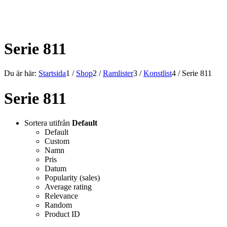
ALLT INOM RAMARNA.
Serie 811
Du är här:
Startsida
1
/
Shop
2
/
Ramlister
3
/
Konstlist
4
/
Serie 811
Serie 811
Sortera utifrån
Default
Default
Custom
Namn
Pris
Datum
Popularity (sales)
Average rating
Relevance
Random
Product ID