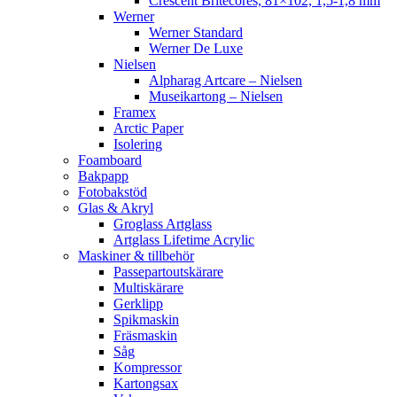
Crescent Britecores, 81×102, 1,5-1,8 mm
Werner
Werner Standard
Werner De Luxe
Nielsen
Alpharag Artcare – Nielsen
Museikartong – Nielsen
Framex
Arctic Paper
Isolering
Foamboard
Bakpapp
Fotobakstöd
Glas & Akryl
Groglass Artglass
Artglass Lifetime Acrylic
Maskiner & tillbehör
Passepartoutskärare
Multiskärare
Gerklipp
Spikmaskin
Fräsmaskin
Såg
Kompressor
Kartongsax