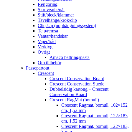
Rengöring
Skruv/spik/nål
Stift/bleck/klammer
Tavelhänge/krok/clip
Cliq-Up (upphängningssystem)
Tejp/remsa
Vantar/handskar
Vajer/tråd
Verktyg
Övrigt
Amaco bättringspasta
Om tillbehör
Passepartout
Crescent
Crescent Conservation Board
Crescent Conservation Suede
Dubbelsidig kartong – Crescent
Conservation Board
Crescent RagMat (bomull)
Crescent Ragmat, bomull, 102×152
cm, 1,52 mm
Crescent Ragmat, bomull, 122×183
cm, 1,52 mm
Crescent Ragmat, bomull, 122×183,
3 mm