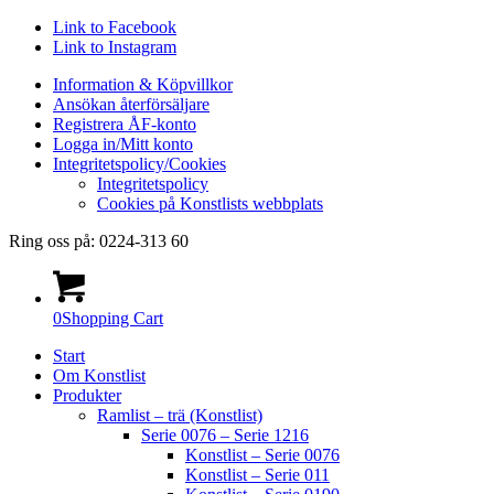
Link to Facebook
Link to Instagram
Information & Köpvillkor
Ansökan återförsäljare
Registrera ÅF-konto
Logga in/Mitt konto
Integritetspolicy/Cookies
Integritetspolicy
Cookies på Konstlists webbplats
Ring oss på: 0224-313 60
0
Shopping Cart
Start
Om Konstlist
Produkter
Ramlist – trä (Konstlist)
Serie 0076 – Serie 1216
Konstlist – Serie 0076
Konstlist – Serie 011