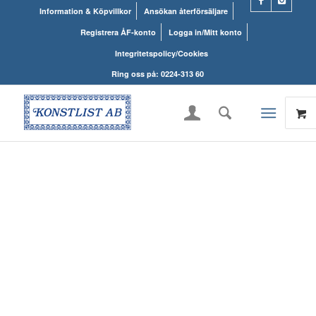
Information & Köpvillkor
Ansökan återförsäljare
Registrera ÅF-konto
Logga in/Mitt konto
Integritetspolicy/Cookies
Ring oss på: 0224-313 60
KONSTLISTS
WEBSHOP – ALLT
INOM RAMARNA.