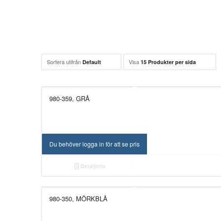
Sortera utifrån
Visa
Default
15 Produkter per sida
980-359, GRÅ
Du behöver logga in för att se pris
Detaljinfo
980-350, MÖRKBLÅ
UTGÅTT!