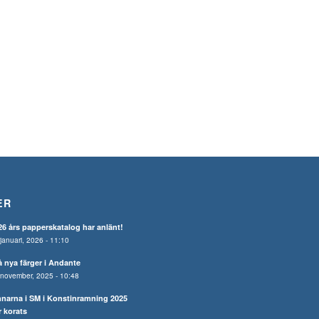
ER
26 års papperskatalog har anlänt!
januari, 2026 - 11:10
å nya färger i Andante
november, 2025 - 10:48
nnarna i SM i Konstinramning 2025
r korats