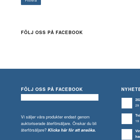
FÖLJ OSS PÅ FACEBOOK
FÖLJ OSS PÅ FACEBOOK
NYHET
20
29 
Tv
Vi säljer våra produkter endast genom
19 
auktoriserade återförsäljare. Önskar du bli
återförsäljare?
Klicka här för att ansöka.
Vi
ha