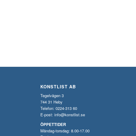
KONSTLIST AB
Tegelvägen 3
744 31 Heby
Telefon: 0224-313 60
E-post:
info@konstlist.se
ÖPPETTIDER
Måndag-torsdag: 8.00-17.00