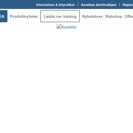
Information & Köpvillkor
Ansökan återförsäljare
Regist
EA
Produktnyheter
Ladda ner katalog
Nyhetsbrev
Webshop
Offe
 WEBSHOP – ALLT IN