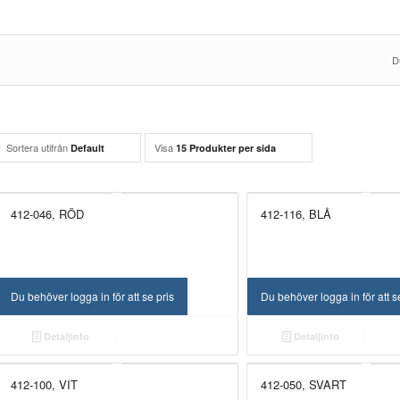
D
Sortera utifrån
Visa
Default
15 Produkter per sida
412-046, RÖD
412-116, BLÅ
Du behöver logga in för att se pris
Du behöver logga in för att s
Detaljinfo
Detaljinfo
412-100, VIT
412-050, SVART