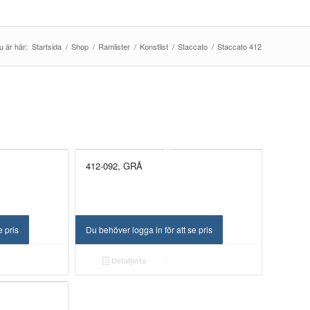
u är här:
Startsida
/
Shop
/
Ramlister
/
Konstlist
/
Staccato
/
Staccato 412
412-092, GRÅ
e pris
Du behöver logga in för att se pris
Detaljinfo