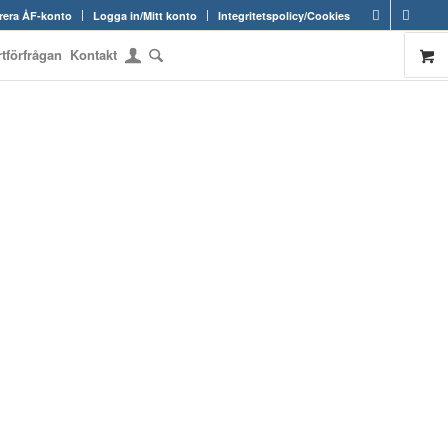
rera ÅF-konto
Logga in/Mitt konto
Integritetspolicy/Cookies
rtförfrågan
Kontakt
OM RAMARNA.