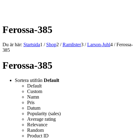
ALLT INOM RAMARNA.
Ferossa-385
Du är här:
Startsida
1
/
Shop
2
/
Ramlister
3
/
Larson-Juhl
4
/
Ferossa-
385
Ferossa-385
Sortera utifrån
Default
Default
Custom
Namn
Pris
Datum
Popularity (sales)
Average rating
Relevance
Random
Product ID