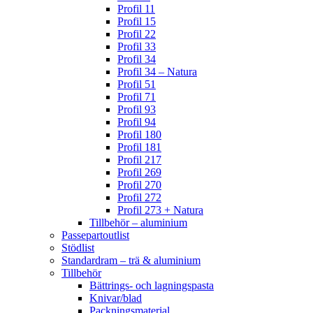
Profil 11
Profil 15
Profil 22
Profil 33
Profil 34
Profil 34 – Natura
Profil 51
Profil 71
Profil 93
Profil 94
Profil 180
Profil 181
Profil 217
Profil 269
Profil 270
Profil 272
Profil 273 + Natura
Tillbehör – aluminium
Passepartoutlist
Stödlist
Standardram – trä & aluminium
Tillbehör
Bättrings- och lagningspasta
Knivar/blad
Packningsmaterial