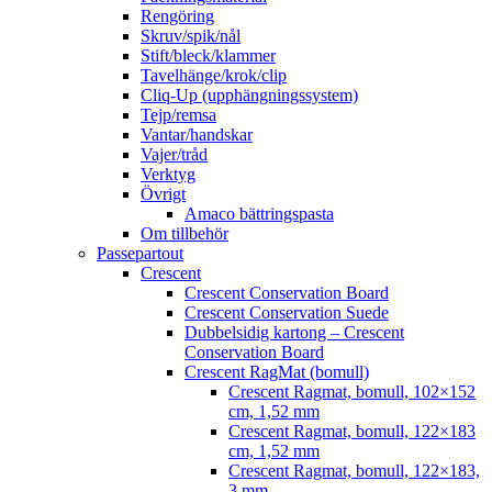
Rengöring
Skruv/spik/nål
Stift/bleck/klammer
Tavelhänge/krok/clip
Cliq-Up (upphängningssystem)
Tejp/remsa
Vantar/handskar
Vajer/tråd
Verktyg
Övrigt
Amaco bättringspasta
Om tillbehör
Passepartout
Crescent
Crescent Conservation Board
Crescent Conservation Suede
Dubbelsidig kartong – Crescent
Conservation Board
Crescent RagMat (bomull)
Crescent Ragmat, bomull, 102×152
cm, 1,52 mm
Crescent Ragmat, bomull, 122×183
cm, 1,52 mm
Crescent Ragmat, bomull, 122×183,
3 mm