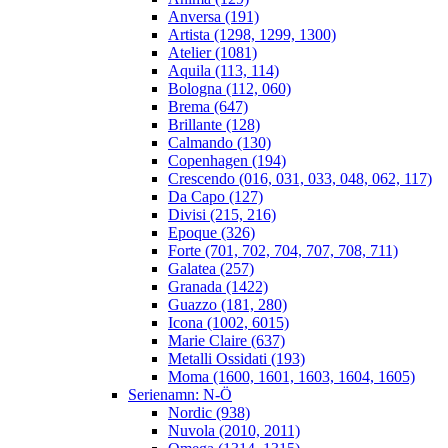
Anversa (191)
Artista (1298, 1299, 1300)
Atelier (1081)
Aquila (113, 114)
Bologna (112, 060)
Brema (647)
Brillante (128)
Calmando (130)
Copenhagen (194)
Crescendo (016, 031, 033, 048, 062, 117)
Da Capo (127)
Divisi (215, 216)
Epoque (326)
Forte (701, 702, 704, 707, 708, 711)
Galatea (257)
Granada (1422)
Guazzo (181, 280)
Icona (1002, 6015)
Marie Claire (637)
Metalli Ossidati (193)
Moma (1600, 1601, 1603, 1604, 1605)
Serienamn: N-Ö
Nordic (938)
Nuvola (2010, 2011)