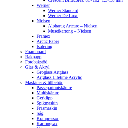
Crescent Britecores, 81×102, 1,5-1,8 mm
Werner
Werner Standard
Werner De Luxe
Nielsen
Alpharag Artcare – Nielsen
Museikartong – Nielsen
Framex
Arctic Paper
Isolering
Foamboard
Bakpapp
Fotobakstöd
Glas & Akryl
Groglass Artglass
Artglass Lifetime Acrylic
Maskiner & tillbehör
Passepartoutskärare
Multiskärare
Gerklipp
Spikmaskin
Fräsmaskin
Såg
Kompressor
Kartongsax