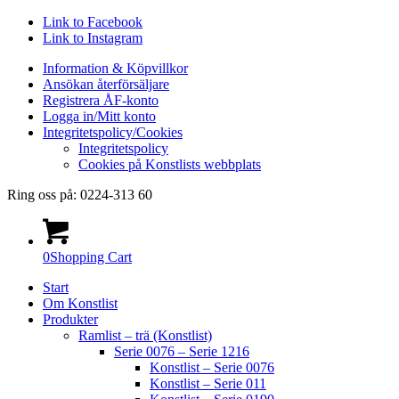
Link to Facebook
Link to Instagram
Information & Köpvillkor
Ansökan återförsäljare
Registrera ÅF-konto
Logga in/Mitt konto
Integritetspolicy/Cookies
Integritetspolicy
Cookies på Konstlists webbplats
Ring oss på: 0224-313 60
0
Shopping Cart
Start
Om Konstlist
Produkter
Ramlist – trä (Konstlist)
Serie 0076 – Serie 1216
Konstlist – Serie 0076
Konstlist – Serie 011