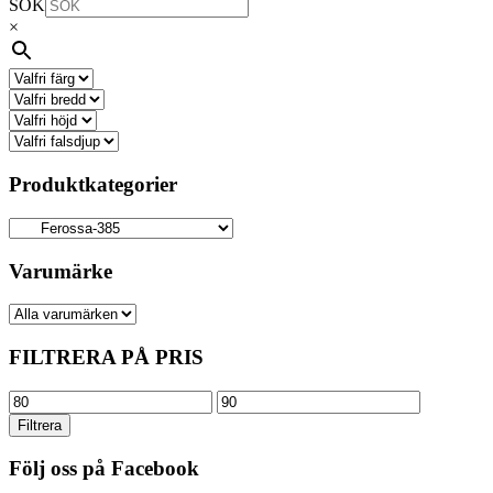
SÖK
×
Produktkategorier
Varumärke
FILTRERA PÅ PRIS
Min
Max
pris
pris
Filtrera
Följ oss på Facebook