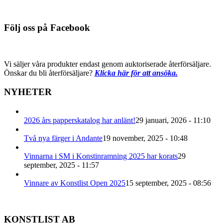
Följ oss på Facebook
Vi säljer våra produkter endast genom auktoriserade återförsäljare.
Önskar du bli återförsäljare?
Klicka här för att ansöka.
NYHETER
2026 års papperskatalog har anlänt!
29 januari, 2026 - 11:10
Två nya färger i Andante
19 november, 2025 - 10:48
Vinnarna i SM i Konstinramning 2025 har korats
29
september, 2025 - 11:57
Vinnare av Konstlist Open 2025
15 september, 2025 - 08:56
KONSTLIST AB