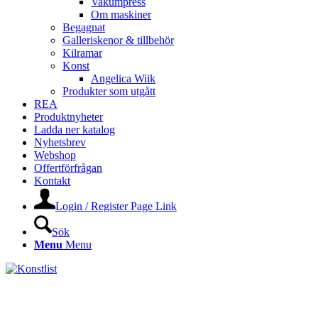
Vakumpress
Om maskiner
Begagnat
Galleriskenor & tillbehör
Kilramar
Konst
Angelica Wiik
Produkter som utgått
REA
Produktnyheter
Ladda ner katalog
Nyhetsbrev
Webshop
Offertförfrågan
Kontakt
Login / Register Page Link
Sök
Menu
Menu
KONSTLISTS WEBSHOP –