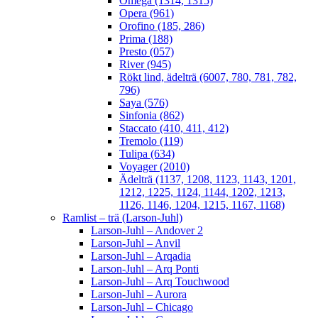
Omega (1314, 1315)
Opera (961)
Orofino (185, 286)
Prima (188)
Presto (057)
River (945)
Rökt lind, ädelträ (6007, 780, 781, 782,
796)
Saya (576)
Sinfonia (862)
Staccato (410, 411, 412)
Tremolo (119)
Tulipa (634)
Voyager (2010)
Ädelträ (1137, 1208, 1123, 1143, 1201,
1212, 1225, 1124, 1144, 1202, 1213,
1126, 1146, 1204, 1215, 1167, 1168)
Ramlist – trä (Larson-Juhl)
Larson-Juhl – Andover 2
Larson-Juhl – Anvil
Larson-Juhl – Arqadia
Larson-Juhl – Arq Ponti
Larson-Juhl – Arq Touchwood
Larson-Juhl – Aurora
Larson-Juhl – Chicago