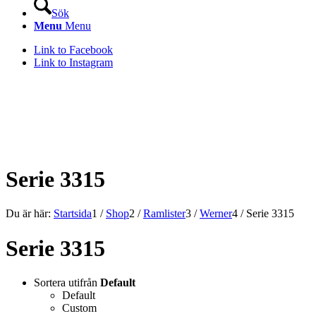
Sök
Menu
Menu
Link to Facebook
Link to Instagram
KONSTLISTS WEBSHOP –
ALLT INOM RAMARNA.
Serie 3315
Du är här:
Startsida
1
/
Shop
2
/
Ramlister
3
/
Werner
4
/
Serie 3315
Serie 3315
Sortera utifrån
Default
Default
Custom