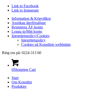
Link to Facebook
Link to Instagram
Information & Köpvillkor
Ansökan återförsäljare
Registrera ÅF-konto
Logga in/Mitt konto
Integritetspolicy/Cookies
Integritetspolicy
Cookies på Konstlists webbplats
Ring oss på: 0224-313 60
0
Shopping Cart
Start
Om Konstlist
Produkter