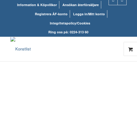
Information & Köpvillkor
Ansökan återförsäljare
Registrera ÅF-konto
Logga in/Mitt konto
Integritetspolicy/Cookies
Ring oss på: 0224-313 60
KONSTLISTS
WEBSHOP – ALLT
INOM RAMARNA.