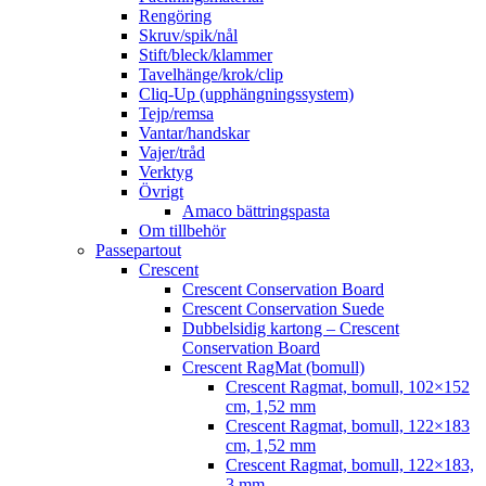
Rengöring
Skruv/spik/nål
Stift/bleck/klammer
Tavelhänge/krok/clip
Cliq-Up (upphängningssystem)
Tejp/remsa
Vantar/handskar
Vajer/tråd
Verktyg
Övrigt
Amaco bättringspasta
Om tillbehör
Passepartout
Crescent
Crescent Conservation Board
Crescent Conservation Suede
Dubbelsidig kartong – Crescent
Conservation Board
Crescent RagMat (bomull)
Crescent Ragmat, bomull, 102×152
cm, 1,52 mm
Crescent Ragmat, bomull, 122×183
cm, 1,52 mm
Crescent Ragmat, bomull, 122×183,
3 mm