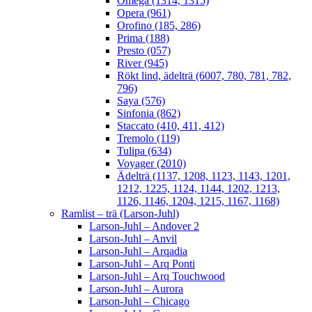
Omega (1314, 1315)
Opera (961)
Orofino (185, 286)
Prima (188)
Presto (057)
River (945)
Rökt lind, ädelträ (6007, 780, 781, 782,
796)
Saya (576)
Sinfonia (862)
Staccato (410, 411, 412)
Tremolo (119)
Tulipa (634)
Voyager (2010)
Ädelträ (1137, 1208, 1123, 1143, 1201,
1212, 1225, 1124, 1144, 1202, 1213,
1126, 1146, 1204, 1215, 1167, 1168)
Ramlist – trä (Larson-Juhl)
Larson-Juhl – Andover 2
Larson-Juhl – Anvil
Larson-Juhl – Arqadia
Larson-Juhl – Arq Ponti
Larson-Juhl – Arq Touchwood
Larson-Juhl – Aurora
Larson-Juhl – Chicago