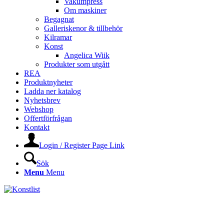
Vakumpress
Om maskiner
Begagnat
Galleriskenor & tillbehör
Kilramar
Konst
Angelica Wiik
Produkter som utgått
REA
Produktnyheter
Ladda ner katalog
Nyhetsbrev
Webshop
Offertförfrågan
Kontakt
Login / Register Page Link
Sök
Menu
Menu
KONSTLISTS WEBSHOP –