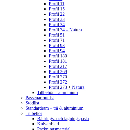
Profil 11
Profil 15
Profil 22
Profil 33
Profil 34
Profil 34 – Natura
Profil 51
Profil 71
Profil 93
Profil 94
Profil 180
Profil 181
Profil 217
Profil 269
Profil 270
Profil 272
Profil 273 + Natura
Tillbehör – aluminium
Passepartoutlist
Stödlist
Standardram – trä & aluminium
Tillbehör
Bättrings- och lagningspasta
Knivar/blad
Packningsmaterial