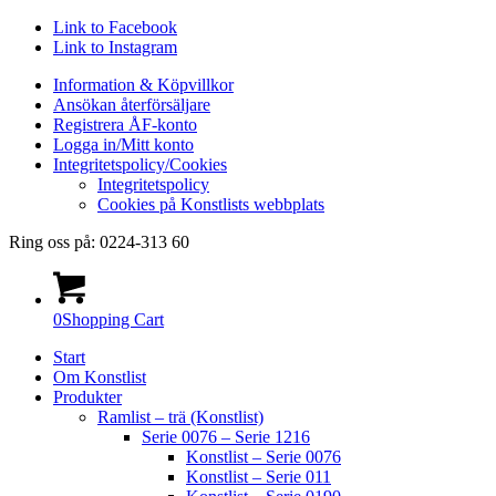
Link to Facebook
Link to Instagram
Information & Köpvillkor
Ansökan återförsäljare
Registrera ÅF-konto
Logga in/Mitt konto
Integritetspolicy/Cookies
Integritetspolicy
Cookies på Konstlists webbplats
Ring oss på: 0224-313 60
0
Shopping Cart
Start
Om Konstlist
Produkter
Ramlist – trä (Konstlist)
Serie 0076 – Serie 1216
Konstlist – Serie 0076
Konstlist – Serie 011