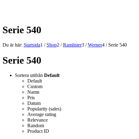
ALLT INOM RAMARNA.
Serie 540
Du är här:
Startsida
1
/
Shop
2
/
Ramlister
3
/
Werner
4
/
Serie 540
Serie 540
Sortera utifrån
Default
Default
Custom
Namn
Pris
Datum
Popularity (sales)
Average rating
Relevance
Random
Product ID