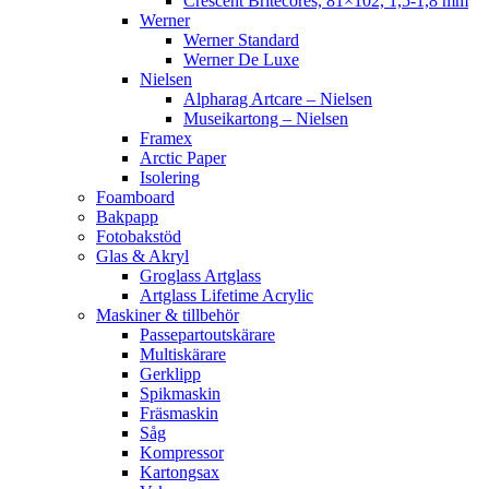
Crescent Britecores, 81×102, 1,5-1,8 mm
Werner
Werner Standard
Werner De Luxe
Nielsen
Alpharag Artcare – Nielsen
Museikartong – Nielsen
Framex
Arctic Paper
Isolering
Foamboard
Bakpapp
Fotobakstöd
Glas & Akryl
Groglass Artglass
Artglass Lifetime Acrylic
Maskiner & tillbehör
Passepartoutskärare
Multiskärare
Gerklipp
Spikmaskin
Fräsmaskin
Såg
Kompressor
Kartongsax