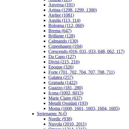
Anversa (191)
Artista (1298, 1299, 1300)
Atelier (1081)
Aquila (113, 114)
Bologna (112, 060)
Brema (647)
Brillante (128)
Calmando (130)
Copenhagen (194)
Crescendo (016, 031, 033, 048, 062, 117)
Da Capo (127)
Divisi (215, 216)
Epoque (326)
Forte (701, 702, 704, 707, 708, 711)
Galatea (257)
Granada (1422)
Guazzo (181, 280)
Icona (1002, 6015)
Marie Claire (637)
Metalli Ossidati (193)
Moma (1600, 1601, 1603, 1604, 1605)
Serienamn: N-Ö
Nordic (938)
Nuvola (2010, 2011)