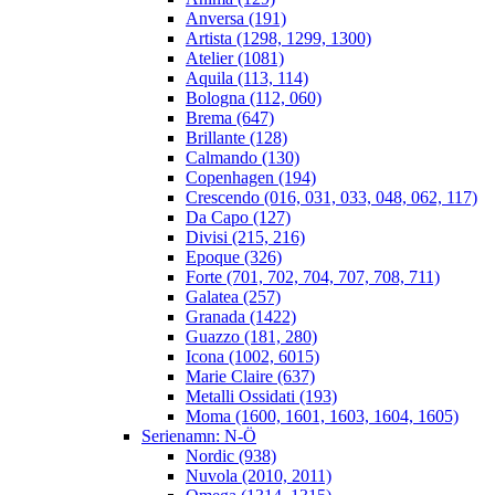
Anversa (191)
Artista (1298, 1299, 1300)
Atelier (1081)
Aquila (113, 114)
Bologna (112, 060)
Brema (647)
Brillante (128)
Calmando (130)
Copenhagen (194)
Crescendo (016, 031, 033, 048, 062, 117)
Da Capo (127)
Divisi (215, 216)
Epoque (326)
Forte (701, 702, 704, 707, 708, 711)
Galatea (257)
Granada (1422)
Guazzo (181, 280)
Icona (1002, 6015)
Marie Claire (637)
Metalli Ossidati (193)
Moma (1600, 1601, 1603, 1604, 1605)
Serienamn: N-Ö
Nordic (938)
Nuvola (2010, 2011)