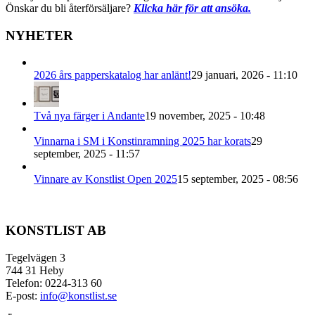
Önskar du bli återförsäljare?
Klicka här för att ansöka.
NYHETER
2026 års papperskatalog har anlänt!
29 januari, 2026 - 11:10
Två nya färger i Andante
19 november, 2025 - 10:48
Vinnarna i SM i Konstinramning 2025 har korats
29
september, 2025 - 11:57
Vinnare av Konstlist Open 2025
15 september, 2025 - 08:56
KONSTLIST AB
Tegelvägen 3
744 31 Heby
Telefon: 0224-313 60
E-post:
info@konstlist.se