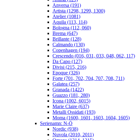
Anversa (191)
Artista (1298, 1299, 1300)
Atelier (1081)
Aquila (113, 114)
Bologna (112, 060)
Brema (647)
Brillante (128)
Calmando (130)
Copenhagen (194)
Crescendo (016, 031, 033, 048, 062, 117)
Da Capo (127)
Divisi (215, 216)
Epoque (326)
Forte (701, 702, 704, 707, 708, 711)
Galatea (257)
Granada (1422)
Guazzo (181, 280)
Icona (1002, 6015)
Marie Claire (637)
Metalli Ossidati (193)
Moma (1600, 1601, 1603, 1604, 1605)
Serienamn: N-Ö
Nordic (938)
Nuvola (2010, 2011)