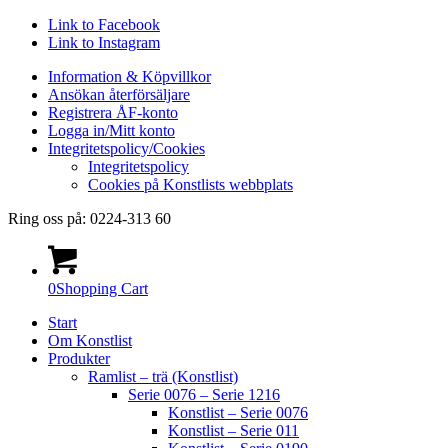
Link to Facebook
Link to Instagram
Information & Köpvillkor
Ansökan återförsäljare
Registrera ÅF-konto
Logga in/Mitt konto
Integritetspolicy/Cookies
Integritetspolicy
Cookies på Konstlists webbplats
Ring oss på: 0224-313 60
0
Shopping Cart
Start
Om Konstlist
Produkter
Ramlist – trä (Konstlist)
Serie 0076 – Serie 1216
Konstlist – Serie 0076
Konstlist – Serie 011