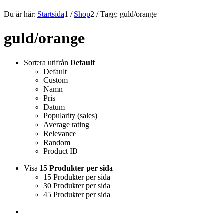
Du är här:
Startsida
1
/
Shop
2
/
Tagg: guld/orange
guld/orange
Sortera utifrån
Default
Default
Custom
Namn
Pris
Datum
Popularity (sales)
Average rating
Relevance
Random
Product ID
Visa
15 Produkter per sida
15 Produkter per sida
30 Produkter per sida
45 Produkter per sida