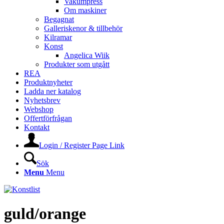
Vakumpress
Om maskiner
Begagnat
Galleriskenor & tillbehör
Kilramar
Konst
Angelica Wiik
Produkter som utgått
REA
Produktnyheter
Ladda ner katalog
Nyhetsbrev
Webshop
Offertförfrågan
Kontakt
Login / Register Page Link
Sök
Menu
Menu
guld/orange