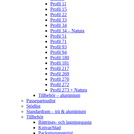
Profil 11
Profil 15
Profil 22
Profil 33
Profil 34
Profil 34 – Natura
Profil 51
Profil 71
Profil 93
Profil 94
Profil 180
Profil 181
Profil 217
Profil 269
Profil 270
Profil 272
Profil 273 + Natura
Tillbehör – aluminium
Passepartoutlist
Stödlist
Standardram – trä & aluminium
Tillbehör
Bättrings- och lagningspasta
Knivar/blad
Packningsmaterial