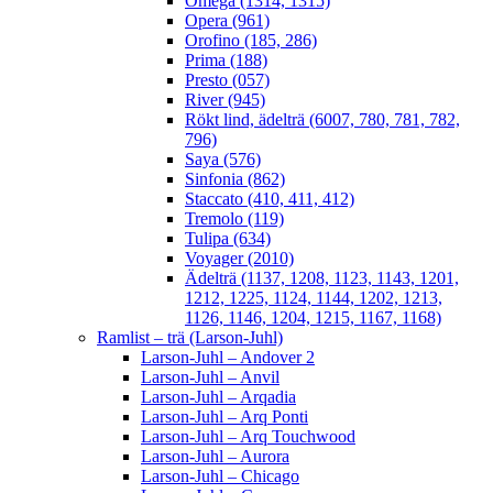
Omega (1314, 1315)
Opera (961)
Orofino (185, 286)
Prima (188)
Presto (057)
River (945)
Rökt lind, ädelträ (6007, 780, 781, 782,
796)
Saya (576)
Sinfonia (862)
Staccato (410, 411, 412)
Tremolo (119)
Tulipa (634)
Voyager (2010)
Ädelträ (1137, 1208, 1123, 1143, 1201,
1212, 1225, 1124, 1144, 1202, 1213,
1126, 1146, 1204, 1215, 1167, 1168)
Ramlist – trä (Larson-Juhl)
Larson-Juhl – Andover 2
Larson-Juhl – Anvil
Larson-Juhl – Arqadia
Larson-Juhl – Arq Ponti
Larson-Juhl – Arq Touchwood
Larson-Juhl – Aurora
Larson-Juhl – Chicago