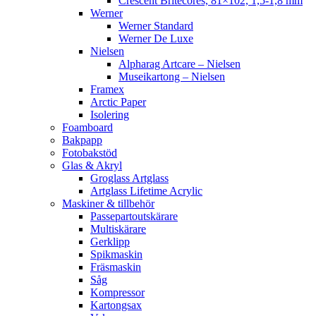
Crescent Britecores, 81×102, 1,5-1,8 mm
Werner
Werner Standard
Werner De Luxe
Nielsen
Alpharag Artcare – Nielsen
Museikartong – Nielsen
Framex
Arctic Paper
Isolering
Foamboard
Bakpapp
Fotobakstöd
Glas & Akryl
Groglass Artglass
Artglass Lifetime Acrylic
Maskiner & tillbehör
Passepartoutskärare
Multiskärare
Gerklipp
Spikmaskin
Fräsmaskin
Såg
Kompressor
Kartongsax