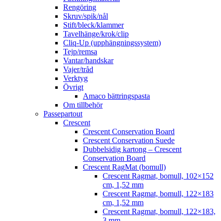
Rengöring
Skruv/spik/nål
Stift/bleck/klammer
Tavelhänge/krok/clip
Cliq-Up (upphängningssystem)
Tejp/remsa
Vantar/handskar
Vajer/tråd
Verktyg
Övrigt
Amaco bättringspasta
Om tillbehör
Passepartout
Crescent
Crescent Conservation Board
Crescent Conservation Suede
Dubbelsidig kartong – Crescent
Conservation Board
Crescent RagMat (bomull)
Crescent Ragmat, bomull, 102×152
cm, 1,52 mm
Crescent Ragmat, bomull, 122×183
cm, 1,52 mm
Crescent Ragmat, bomull, 122×183,
3 mm