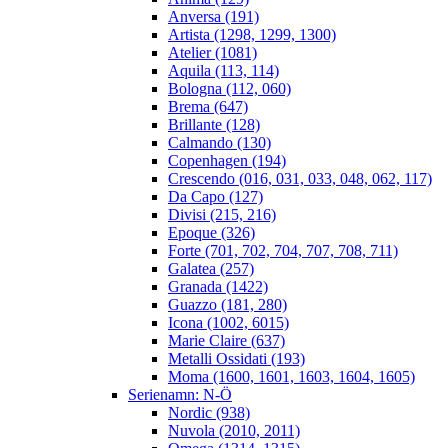
Anversa (191)
Artista (1298, 1299, 1300)
Atelier (1081)
Aquila (113, 114)
Bologna (112, 060)
Brema (647)
Brillante (128)
Calmando (130)
Copenhagen (194)
Crescendo (016, 031, 033, 048, 062, 117)
Da Capo (127)
Divisi (215, 216)
Epoque (326)
Forte (701, 702, 704, 707, 708, 711)
Galatea (257)
Granada (1422)
Guazzo (181, 280)
Icona (1002, 6015)
Marie Claire (637)
Metalli Ossidati (193)
Moma (1600, 1601, 1603, 1604, 1605)
Serienamn: N-Ö
Nordic (938)
Nuvola (2010, 2011)