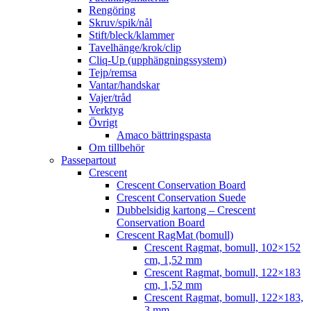
Rengöring
Skruv/spik/nål
Stift/bleck/klammer
Tavelhänge/krok/clip
Cliq-Up (upphängningssystem)
Tejp/remsa
Vantar/handskar
Vajer/tråd
Verktyg
Övrigt
Amaco bättringspasta
Om tillbehör
Passepartout
Crescent
Crescent Conservation Board
Crescent Conservation Suede
Dubbelsidig kartong – Crescent
Conservation Board
Crescent RagMat (bomull)
Crescent Ragmat, bomull, 102×152
cm, 1,52 mm
Crescent Ragmat, bomull, 122×183
cm, 1,52 mm
Crescent Ragmat, bomull, 122×183,
3 mm