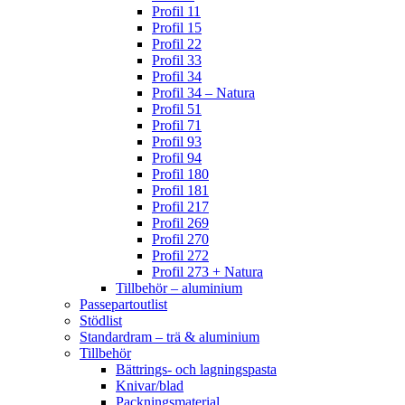
Profil 11
Profil 15
Profil 22
Profil 33
Profil 34
Profil 34 – Natura
Profil 51
Profil 71
Profil 93
Profil 94
Profil 180
Profil 181
Profil 217
Profil 269
Profil 270
Profil 272
Profil 273 + Natura
Tillbehör – aluminium
Passepartoutlist
Stödlist
Standardram – trä & aluminium
Tillbehör
Bättrings- och lagningspasta
Knivar/blad
Packningsmaterial