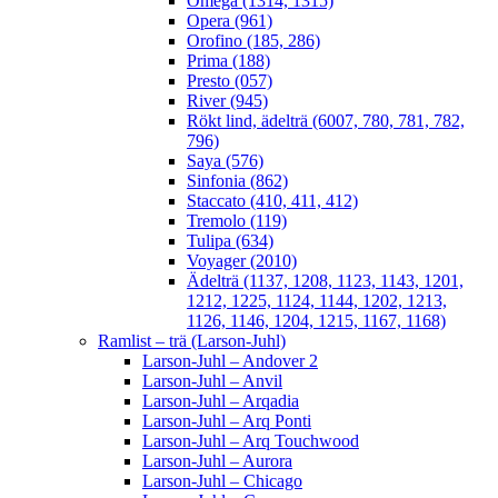
Omega (1314, 1315)
Opera (961)
Orofino (185, 286)
Prima (188)
Presto (057)
River (945)
Rökt lind, ädelträ (6007, 780, 781, 782,
796)
Saya (576)
Sinfonia (862)
Staccato (410, 411, 412)
Tremolo (119)
Tulipa (634)
Voyager (2010)
Ädelträ (1137, 1208, 1123, 1143, 1201,
1212, 1225, 1124, 1144, 1202, 1213,
1126, 1146, 1204, 1215, 1167, 1168)
Ramlist – trä (Larson-Juhl)
Larson-Juhl – Andover 2
Larson-Juhl – Anvil
Larson-Juhl – Arqadia
Larson-Juhl – Arq Ponti
Larson-Juhl – Arq Touchwood
Larson-Juhl – Aurora
Larson-Juhl – Chicago