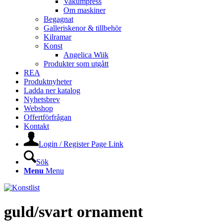
Vakumpress
Om maskiner
Begagnat
Galleriskenor & tillbehör
Kilramar
Konst
Angelica Wiik
Produkter som utgått
REA
Produktnyheter
Ladda ner katalog
Nyhetsbrev
Webshop
Offertförfrågan
Kontakt
Login / Register Page Link
Sök
Menu
Menu
guld/svart ornament