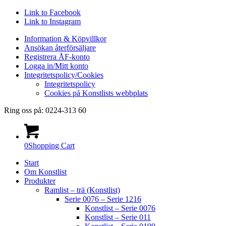
Link to Facebook
Link to Instagram
Information & Köpvillkor
Ansökan återförsäljare
Registrera ÅF-konto
Logga in/Mitt konto
Integritetspolicy/Cookies
Integritetspolicy
Cookies på Konstlists webbplats
Ring oss på: 0224-313 60
0
Shopping Cart
Start
Om Konstlist
Produkter
Ramlist – trä (Konstlist)
Serie 0076 – Serie 1216
Konstlist – Serie 0076
Konstlist – Serie 011