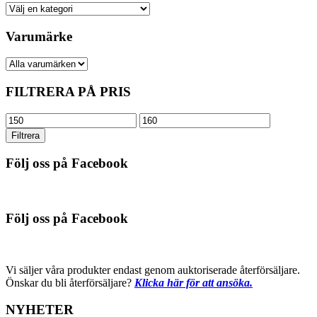
Varumärke
FILTRERA PÅ PRIS
Min
Max
pris
pris
Filtrera
Följ oss på Facebook
Följ oss på Facebook
Vi säljer våra produkter endast genom auktoriserade återförsäljare.
Önskar du bli återförsäljare?
Klicka här för att ansöka.
NYHETER