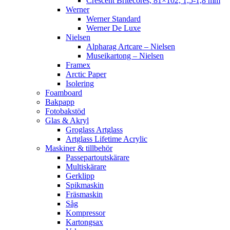
Crescent Britecores, 81×102, 1,5-1,8 mm
Werner
Werner Standard
Werner De Luxe
Nielsen
Alpharag Artcare – Nielsen
Museikartong – Nielsen
Framex
Arctic Paper
Isolering
Foamboard
Bakpapp
Fotobakstöd
Glas & Akryl
Groglass Artglass
Artglass Lifetime Acrylic
Maskiner & tillbehör
Passepartoutskärare
Multiskärare
Gerklipp
Spikmaskin
Fräsmaskin
Såg
Kompressor
Kartongsax