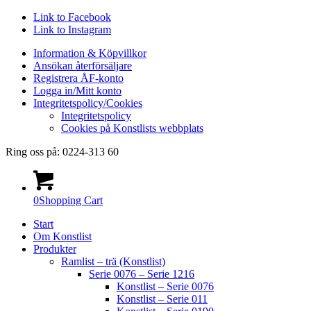
Link to Facebook
Link to Instagram
Information & Köpvillkor
Ansökan återförsäljare
Registrera ÅF-konto
Logga in/Mitt konto
Integritetspolicy/Cookies
Integritetspolicy
Cookies på Konstlists webbplats
Ring oss på: 0224-313 60
0
Shopping Cart
Start
Om Konstlist
Produkter
Ramlist – trä (Konstlist)
Serie 0076 – Serie 1216
Konstlist – Serie 0076
Konstlist – Serie 011