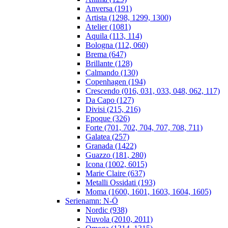
Anversa (191)
Artista (1298, 1299, 1300)
Atelier (1081)
Aquila (113, 114)
Bologna (112, 060)
Brema (647)
Brillante (128)
Calmando (130)
Copenhagen (194)
Crescendo (016, 031, 033, 048, 062, 117)
Da Capo (127)
Divisi (215, 216)
Epoque (326)
Forte (701, 702, 704, 707, 708, 711)
Galatea (257)
Granada (1422)
Guazzo (181, 280)
Icona (1002, 6015)
Marie Claire (637)
Metalli Ossidati (193)
Moma (1600, 1601, 1603, 1604, 1605)
Serienamn: N-Ö
Nordic (938)
Nuvola (2010, 2011)