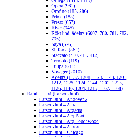
Omega (1314, 1315)
Opera (961)
Orofino (185, 286)
Prima (188)
Presto (057)
River (945)
Rökt lind, ädelträ (6007, 780, 781, 782,
796)
Saya (576)
Sinfonia (862)
Staccato (410, 411, 412)
Tremolo (119)
Tulipa (634)
Voyager (2010)
Ädelträ (1137, 1208, 1123, 1143, 1201,
1212, 1225, 1124, 1144, 1202, 1213,
1126, 1146, 1204, 1215, 1167, 1168)
Ramlist – trä (Larson-Juhl)
Larson-Juhl – Andover 2
Larson-Juhl – Anvil
Larson-Juhl – Arqadia
Larson-Juhl – Arq Ponti
Larson-Juhl – Arq Touchwood
Larson-Juhl – Aurora
Larson-Juhl – Chicago