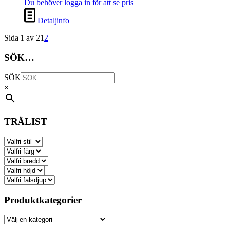
Du behöver logga in för att se pris
Detaljinfo
Sida 1 av 2
1
2
SÖK…
SÖK
×
TRÄLIST
Produktkategorier