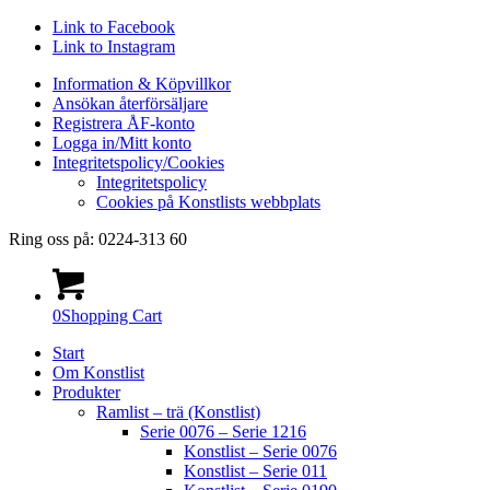
Link to Facebook
Link to Instagram
Information & Köpvillkor
Ansökan återförsäljare
Registrera ÅF-konto
Logga in/Mitt konto
Integritetspolicy/Cookies
Integritetspolicy
Cookies på Konstlists webbplats
Ring oss på: 0224-313 60
0
Shopping Cart
Start
Om Konstlist
Produkter
Ramlist – trä (Konstlist)
Serie 0076 – Serie 1216
Konstlist – Serie 0076
Konstlist – Serie 011