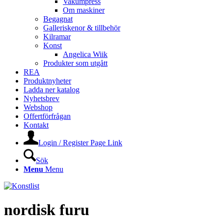
Vakumpress
Om maskiner
Begagnat
Galleriskenor & tillbehör
Kilramar
Konst
Angelica Wiik
Produkter som utgått
REA
Produktnyheter
Ladda ner katalog
Nyhetsbrev
Webshop
Offertförfrågan
Kontakt
Login / Register Page Link
Sök
Menu
Menu
nordisk furu