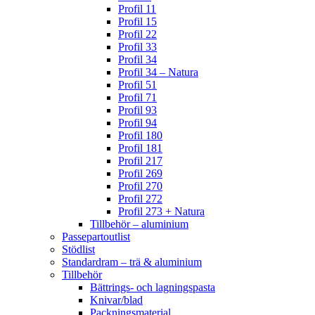
Profil 11
Profil 15
Profil 22
Profil 33
Profil 34
Profil 34 – Natura
Profil 51
Profil 71
Profil 93
Profil 94
Profil 180
Profil 181
Profil 217
Profil 269
Profil 270
Profil 272
Profil 273 + Natura
Tillbehör – aluminium
Passepartoutlist
Stödlist
Standardram – trä & aluminium
Tillbehör
Bättrings- och lagningspasta
Knivar/blad
Packningsmaterial