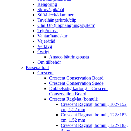
Rengöring
Skruv/spik/nål
Stift/bleck/klammer
Tavelhänge/krok/clip
Cliq-Up (upphängningssystem)
Tejp/remsa
Vantar/handskar
Vajer/tråd
Verktyg
Övrigt
Amaco bättringspasta
Om tillbehör
Passepartout
Crescent
Crescent Conservation Board
Crescent Conservation Suede
Dubbelsidig kartong – Crescent
Conservation Board
Crescent RagMat (bomull)
Crescent Ragmat, bomull, 102×152
cm, 1,52 mm
Crescent Ragmat, bomull, 122×183
cm, 1,52 mm
Crescent Ragmat, bomull, 122×183,
3 mm