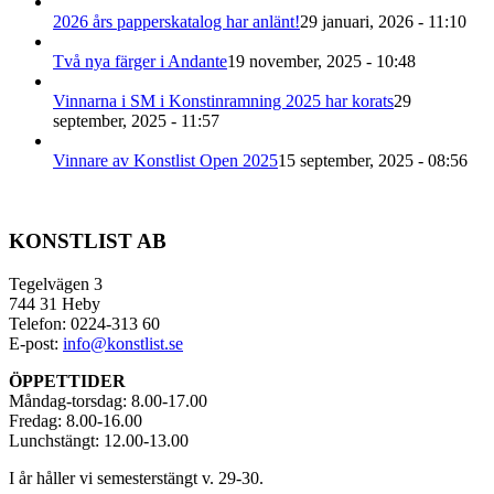
2026 års papperskatalog har anlänt!
29 januari, 2026 - 11:10
Två nya färger i Andante
19 november, 2025 - 10:48
Vinnarna i SM i Konstinramning 2025 har korats
29
september, 2025 - 11:57
Vinnare av Konstlist Open 2025
15 september, 2025 - 08:56
KONSTLIST AB
Tegelvägen 3
744 31 Heby
Telefon: 0224-313 60
E-post:
info@konstlist.se
ÖPPETTIDER
Måndag-torsdag: 8.00-17.00
Fredag: 8.00-16.00
Lunchstängt: 12.00-13.00
I år håller vi semesterstängt v. 29-30.