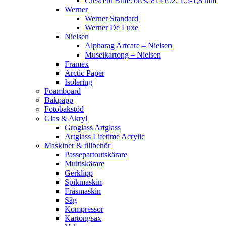
Crescent Britecores, 81×102, 1,5-1,8 mm
Werner
Werner Standard
Werner De Luxe
Nielsen
Alpharag Artcare – Nielsen
Museikartong – Nielsen
Framex
Arctic Paper
Isolering
Foamboard
Bakpapp
Fotobakstöd
Glas & Akryl
Groglass Artglass
Artglass Lifetime Acrylic
Maskiner & tillbehör
Passepartoutskärare
Multiskärare
Gerklipp
Spikmaskin
Fräsmaskin
Såg
Kompressor
Kartongsax