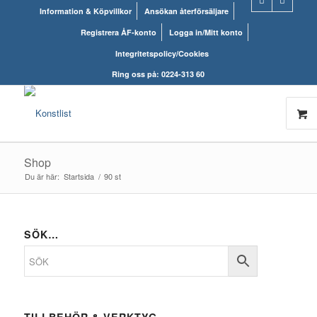
Information & Köpvillkor
Ansökan återförsäljare
Registrera ÅF-konto
Logga in/Mitt konto
Integritetspolicy/Cookies
Ring oss på: 0224-313 60
Shop
Du är här:
Startsida
/
90 st
SÖK…