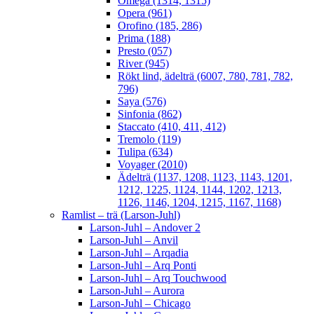
Omega (1314, 1315)
Opera (961)
Orofino (185, 286)
Prima (188)
Presto (057)
River (945)
Rökt lind, ädelträ (6007, 780, 781, 782,
796)
Saya (576)
Sinfonia (862)
Staccato (410, 411, 412)
Tremolo (119)
Tulipa (634)
Voyager (2010)
Ädelträ (1137, 1208, 1123, 1143, 1201,
1212, 1225, 1124, 1144, 1202, 1213,
1126, 1146, 1204, 1215, 1167, 1168)
Ramlist – trä (Larson-Juhl)
Larson-Juhl – Andover 2
Larson-Juhl – Anvil
Larson-Juhl – Arqadia
Larson-Juhl – Arq Ponti
Larson-Juhl – Arq Touchwood
Larson-Juhl – Aurora
Larson-Juhl – Chicago