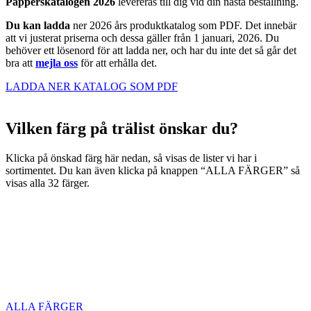
Papperskatalogen 2026
levereras till dig vid din nästa beställning.
Du kan ladda
ner 2026 års produktkatalog som PDF. Det innebär
att vi justerat priserna och dessa gäller från 1 januari, 2026. Du
behöver ett lösenord för att ladda ner, och har du inte det så går det
bra att
mejla
oss
för att erhålla det.
LADDA NER KATALOG SOM PDF
Vilken färg på trälist önskar du?
Klicka på önskad färg här nedan, så visas de lister vi har i
sortimentet. Du kan även klicka på knappen “ALLA FÄRGER” så
visas alla 32 färger.
ALLA FÄRGER