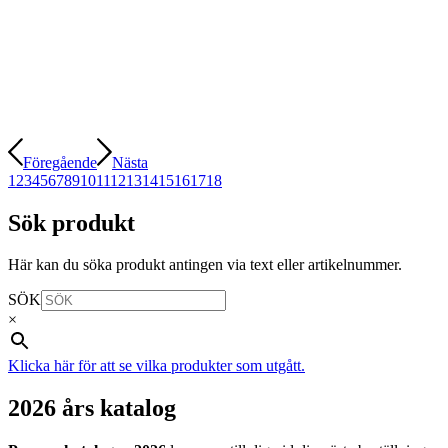
Föregående
Nästa
1
2
3
4
5
6
7
8
9
10
11
12
13
14
15
16
17
18
Sök produkt
Här kan du söka produkt antingen via text eller artikelnummer.
SÖK
×
Klicka här för att se vilka produkter som utgått.
2026 års katalog