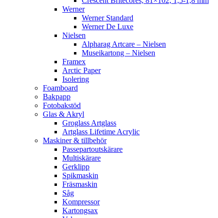
Crescent Britecores, 81×102, 1,5-1,8 mm
Werner
Werner Standard
Werner De Luxe
Nielsen
Alpharag Artcare – Nielsen
Museikartong – Nielsen
Framex
Arctic Paper
Isolering
Foamboard
Bakpapp
Fotobakstöd
Glas & Akryl
Groglass Artglass
Artglass Lifetime Acrylic
Maskiner & tillbehör
Passepartoutskärare
Multiskärare
Gerklipp
Spikmaskin
Fräsmaskin
Såg
Kompressor
Kartongsax