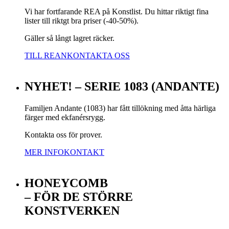
Vi har fortfarande REA på Konstlist. Du hittar riktigt fina
lister till riktgt bra priser (-40-50%).
Gäller så långt lagret räcker.
TILL REAN
KONTAKTA OSS
NYHET! – SERIE 1083 (ANDANTE)
Familjen Andante (1083) har fått tillökning med åtta härliga
färger med ekfanérsrygg.
Kontakta oss för prover.
MER INFO
KONTAKT
HONEYCOMB
– FÖR DE STÖRRE
KONSTVERKEN