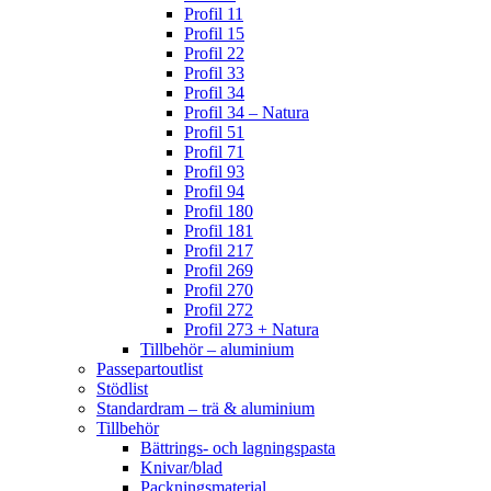
Profil 11
Profil 15
Profil 22
Profil 33
Profil 34
Profil 34 – Natura
Profil 51
Profil 71
Profil 93
Profil 94
Profil 180
Profil 181
Profil 217
Profil 269
Profil 270
Profil 272
Profil 273 + Natura
Tillbehör – aluminium
Passepartoutlist
Stödlist
Standardram – trä & aluminium
Tillbehör
Bättrings- och lagningspasta
Knivar/blad
Packningsmaterial