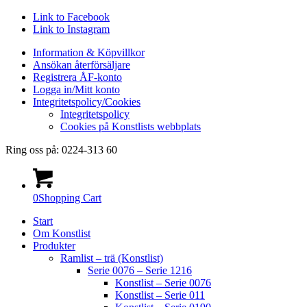
Link to Facebook
Link to Instagram
Information & Köpvillkor
Ansökan återförsäljare
Registrera ÅF-konto
Logga in/Mitt konto
Integritetspolicy/Cookies
Integritetspolicy
Cookies på Konstlists webbplats
Ring oss på: 0224-313 60
0
Shopping Cart
Start
Om Konstlist
Produkter
Ramlist – trä (Konstlist)
Serie 0076 – Serie 1216
Konstlist – Serie 0076
Konstlist – Serie 011