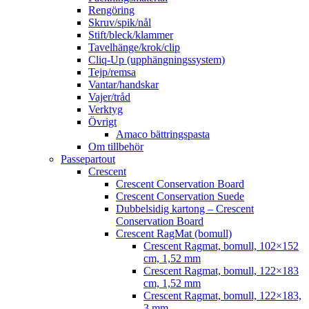
Rengöring
Skruv/spik/nål
Stift/bleck/klammer
Tavelhänge/krok/clip
Cliq-Up (upphängningssystem)
Tejp/remsa
Vantar/handskar
Vajer/tråd
Verktyg
Övrigt
Amaco bättringspasta
Om tillbehör
Passepartout
Crescent
Crescent Conservation Board
Crescent Conservation Suede
Dubbelsidig kartong – Crescent
Conservation Board
Crescent RagMat (bomull)
Crescent Ragmat, bomull, 102×152
cm, 1,52 mm
Crescent Ragmat, bomull, 122×183
cm, 1,52 mm
Crescent Ragmat, bomull, 122×183,
3 mm