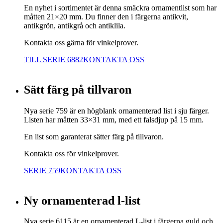
En nyhet i sortimentet är denna smäckra ornamentlist som har
måtten 21×20 mm. Du finner den i färgerna antikvit,
antikgrön, antikgrå och antiklila.
Kontakta oss gärna för vinkelprover.
TILL SERIE 6882
KONTAKTA OSS
Sätt färg på tillvaron
Nya serie 759 är en högblank ornamenterad list i sju färger.
Listen har måtten 33×31 mm, med ett falsdjup på 15 mm.
En list som garanterat sätter färg på tillvaron.
Kontakta oss för vinkelprover.
SERIE 759
KONTAKTA OSS
Ny ornamenterad l-list
Nya serie 6115 är en ornamenterad L-list i färgerna guld och