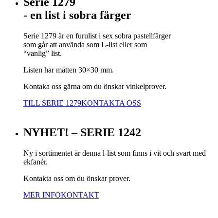
Serie 1279
- en list i sobra färger
Serie 1279 är en furulist i sex sobra pastellfärger
som går att använda som L-list eller som
“vanlig” list.
Listen har måtten 30×30 mm.
Kontaka oss gärna om du önskar vinkelprover.
TILL SERIE 1279
KONTAKTA OSS
NYHET! – SERIE 1242
Ny i sortimentet är denna l-list som finns i vit och svart med
ekfanér.
Kontakta oss om du önskar prover.
MER INFO
KONTAKT