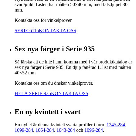
svart/guld. Listen har måtten 50×40 mm, med falsdjupet 30
mm.
Kontakta oss för vinkelprover.
SERIE 6115
KONTAKTA OSS
Sex nya färger i Serie 935
Så färska att de inte hann komma med i vår produktkatalog är
sex nya färger i Serie 935. En djup fanérad L-list med måtten
40×52 mm
Kontakta oss om du önskar vinkelprover.
HELA SERIE 935
KONTAKTA OSS
En ny kvintett i svart
En nyhet är denna kvintett svarta profiler i furu.
1245-284
,
1099-284
,
1064-284
,
1043-284
och
1096-284
.