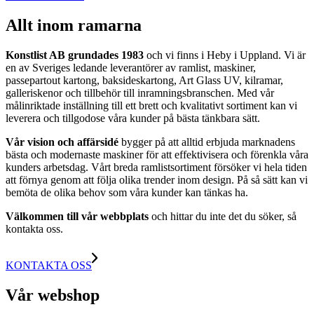
Allt inom ramarna
Konstlist AB grundades 1983
och vi finns i Heby i Uppland. Vi är
en av Sveriges ledande leverantörer av ramlist, maskiner,
passepartout kartong, baksideskartong, Art Glass UV, kilramar,
galleriskenor och tillbehör till inramningsbranschen. Med vår
målinriktade inställning till ett brett och kvalitativt sortiment kan vi
leverera och tillgodose våra kunder på bästa tänkbara sätt.
Vår vision och affärsidé
bygger på att alltid erbjuda marknadens
bästa och modernaste maskiner för att effektivisera och förenkla våra
kunders arbetsdag. Vårt breda ramlistsortiment försöker vi hela tiden
att förnya genom att följa olika trender inom design. På så sätt kan vi
bemöta de olika behov som våra kunder kan tänkas ha.
Välkommen till vår webbplats
och hittar du inte det du söker, så
kontakta oss.
KONTAKTA OSS
Vår webshop