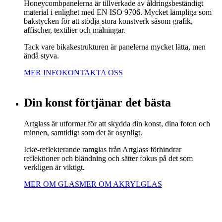
Honeycombpanelerna är tillverkade av åldringsbeständigt
material i enlighet med EN ISO 9706. Mycket lämpliga som
bakstycken för att stödja stora konstverk såsom grafik,
affischer, textilier och målningar.
Tack vare bikakestrukturen är panelerna mycket lätta, men
ändå styva.
MER INFO
KONTAKTA OSS
Din konst förtjänar det bästa
Artglass är utformat för att skydda din konst, dina foton och
minnen, samtidigt som det är osynligt.
Icke-reflekterande ramglas från Artglass förhindrar
reflektioner och bländning och sätter fokus på det som
verkligen är viktigt.
MER OM GLAS
MER OM AKRYLGLAS