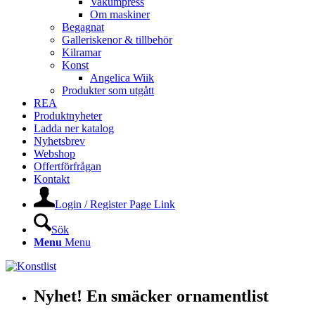
Vakumpress
Om maskiner
Begagnat
Galleriskenor & tillbehör
Kilramar
Konst
Angelica Wiik
Produkter som utgått
REA
Produktnyheter
Ladda ner katalog
Nyhetsbrev
Webshop
Offertförfrågan
Kontakt
Login / Register Page Link
Sök
Menu
Menu
Nyhet! En smäcker ornamentlist