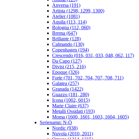
Anversa (191)
Artista (1298, 1299, 1300)
Atelier (1081)
Aquila (113, 114)
Bologna (112, 060)
Brema (647)
Brillante (128)
Calmando (130)
Copenhagen (194)
Crescendo (016, 031, 033, 048, 062, 117)
Da Capo (127)
Divisi (215, 216)
Epoque (326)
Forte (701, 702, 704, 707, 708, 711)
Galatea (257)
Granada (1422)
Guazzo (181, 280)
Icona (1002, 6015)
Marie Claire (637)
Metalli Ossidati (193)
Moma (1600, 1601, 1603, 1604, 1605)
Serienamn: N-Ö
Nordic (938)
Nuvola (2010, 2011)