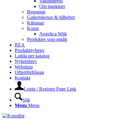
Vakumpress
Om maskiner
Begagnat
Galleriskenor & tillbehör
Kilramar
Konst
Angelica Wiik
Produkter som utgått
REA
Produktnyheter
Ladda ner katalog
Nyhetsbrev
Webshop
Offertförfrågan
Kontakt
Login / Register Page Link
Sök
Menu
Menu