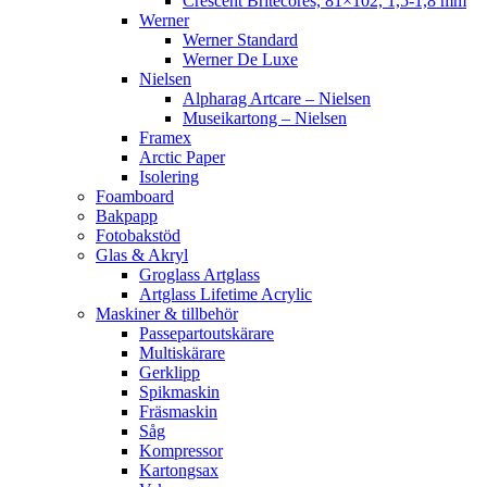
Crescent Britecores, 81×102, 1,5-1,8 mm
Werner
Werner Standard
Werner De Luxe
Nielsen
Alpharag Artcare – Nielsen
Museikartong – Nielsen
Framex
Arctic Paper
Isolering
Foamboard
Bakpapp
Fotobakstöd
Glas & Akryl
Groglass Artglass
Artglass Lifetime Acrylic
Maskiner & tillbehör
Passepartoutskärare
Multiskärare
Gerklipp
Spikmaskin
Fräsmaskin
Såg
Kompressor
Kartongsax