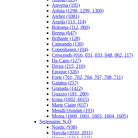
Anversa (191)
Artista (1298, 1299, 1300)
Atelier (1081)
Aquila (113, 114)
Bologna (112, 060)
Brema (647)
Brillante (128)
Calmando (130)
Copenhagen (194)
Crescendo (016, 031, 033, 048, 062, 117)
Da Capo (127)
Divisi (215, 216)
Epoque (326)
Forte (701, 702, 704, 707, 708, 711)
Galatea (257)
Granada (1422)
Guazzo (181, 280)
Icona (1002, 6015)
Marie Claire (637)
Metalli Ossidati (193)
Moma (1600, 1601, 1603, 1604, 1605)
Serienamn: N-Ö
Nordic (938)
Nuvola (2010, 2011)