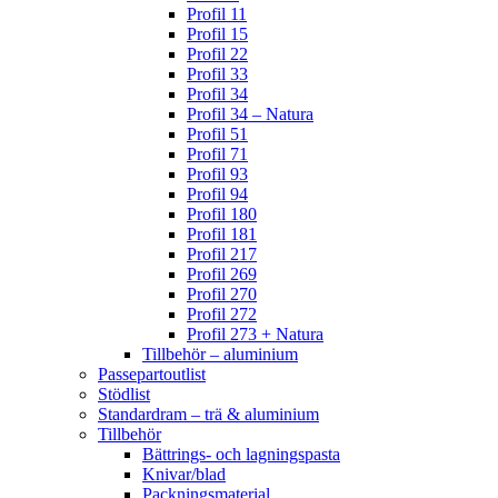
Profil 11
Profil 15
Profil 22
Profil 33
Profil 34
Profil 34 – Natura
Profil 51
Profil 71
Profil 93
Profil 94
Profil 180
Profil 181
Profil 217
Profil 269
Profil 270
Profil 272
Profil 273 + Natura
Tillbehör – aluminium
Passepartoutlist
Stödlist
Standardram – trä & aluminium
Tillbehör
Bättrings- och lagningspasta
Knivar/blad
Packningsmaterial