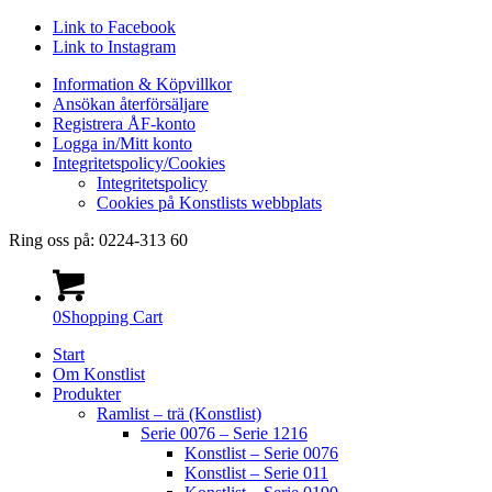
Link to Facebook
Link to Instagram
Information & Köpvillkor
Ansökan återförsäljare
Registrera ÅF-konto
Logga in/Mitt konto
Integritetspolicy/Cookies
Integritetspolicy
Cookies på Konstlists webbplats
Ring oss på: 0224-313 60
0
Shopping Cart
Start
Om Konstlist
Produkter
Ramlist – trä (Konstlist)
Serie 0076 – Serie 1216
Konstlist – Serie 0076
Konstlist – Serie 011