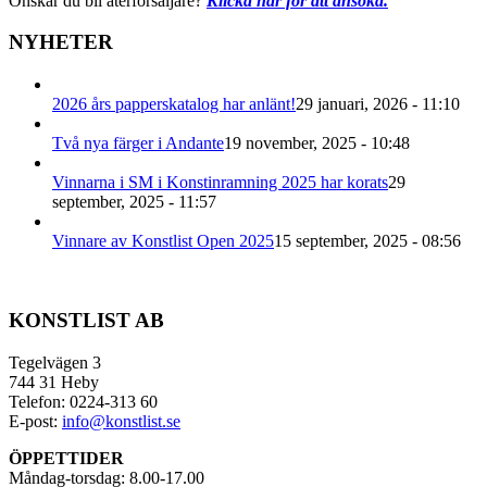
Önskar du bli återförsäljare?
Klicka här för att ansöka.
NYHETER
2026 års papperskatalog har anlänt!
29 januari, 2026 - 11:10
Två nya färger i Andante
19 november, 2025 - 10:48
Vinnarna i SM i Konstinramning 2025 har korats
29
september, 2025 - 11:57
Vinnare av Konstlist Open 2025
15 september, 2025 - 08:56
KONSTLIST AB
Tegelvägen 3
744 31 Heby
Telefon: 0224-313 60
E-post:
info@konstlist.se
ÖPPETTIDER
Måndag-torsdag: 8.00-17.00