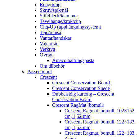
Rengöring
Skruv/spik/nål
Stift/bleck/klammer
Tavelhänge/krok/clip
Cliq-Up (upphängningssystem)
Tejp/remsa
Vantar/handskar
Vajer/tråd
Verktyg
Övrigt
Amaco bättringspasta
Om tillbehör
Passepartout
Crescent
Crescent Conservation Board
Crescent Conservation Suede
Dubbelsidig kartong – Crescent
Conservation Board
Crescent RagMat (bomull)
Crescent Ragmat, bomull, 102×152
cm, 1,52 mm
Crescent Ragmat, bomull, 122×183
cm, 1,52 mm
Crescent Ragmat, bomull, 122×183,
3 mm