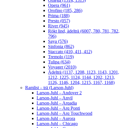
Omega (1314, 1315)
Opera (961)
Orofino (185, 286)
Prima (188)
Presto (057)
River (945)
Rökt lind, ädelträ (6007, 780, 781, 782,
796)
Saya (576)
Sinfonia (862)
Staccato (410, 411, 412)
Tremolo (119)
Tulipa (634)
Voyager (2010)
Ädelträ (1137, 1208, 1123, 1143, 1201,
1212, 1225, 1124, 1144, 1202, 1213,
1126, 1146, 1204, 1215, 1167, 1168)
Ramlist – trä (Larson-Juhl)
Larson-Juhl – Andover 2
Larson-Juhl – Anvil
Larson-Juhl – Arqadia
Larson-Juhl – Arq Ponti
Larson-Juhl – Arq Touchwood
Larson-Juhl – Aurora
Larson-Juhl – Chicago