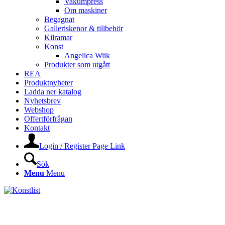
Vakumpress
Om maskiner
Begagnat
Galleriskenor & tillbehör
Kilramar
Konst
Angelica Wiik
Produkter som utgått
REA
Produktnyheter
Ladda ner katalog
Nyhetsbrev
Webshop
Offertförfrågan
Kontakt
Login / Register Page Link
Sök
Menu
Menu