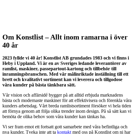
Om Konstlist – Allt inom ramarna i över
40 år
2023 fyllde vi 40 år! Konstlist AB grundades 1983
och vi finns i
Heby i Uppland. Vi är en av Sveriges ledande leverantörer av
ramlist, maskiner, passepartout-kartong och tillbehör till
inramningsbranschen. Med vår målinriktade inställning till ett
brett och kvalitativt sortiment kan vi leverera och tillgodose
våra kunder på bästa tänkbara sätt.
Vår vision och affärsidé bygger på att alltid erbjuda marknadens
bästa och modernaste maskiner för att effektivisera och förenkla våra
kunders arbetsdag. Vårt breda ramlistsortiment försöker vi hela tiden
att förnya genom att följa olika trender inom design. På så sätt kan vi
bemöta de olika behov som våra kunder kan tänkas ha.
Vi ser fram emot ett fortsatt gott samarbete med våra befintliga och
nya kunder. Tveka inte att ta
kontakt
med oss på Konstlist om ni har