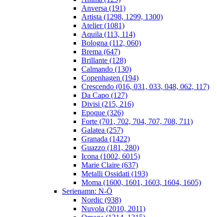
Anversa (191)
Artista (1298, 1299, 1300)
Atelier (1081)
Aquila (113, 114)
Bologna (112, 060)
Brema (647)
Brillante (128)
Calmando (130)
Copenhagen (194)
Crescendo (016, 031, 033, 048, 062, 117)
Da Capo (127)
Divisi (215, 216)
Epoque (326)
Forte (701, 702, 704, 707, 708, 711)
Galatea (257)
Granada (1422)
Guazzo (181, 280)
Icona (1002, 6015)
Marie Claire (637)
Metalli Ossidati (193)
Moma (1600, 1601, 1603, 1604, 1605)
Serienamn: N-Ö
Nordic (938)
Nuvola (2010, 2011)