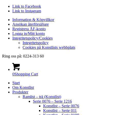
Link to Facebook
Link to Instagram
Information & Köpvillkor
Ansökan återförsäljare
Registrera ÅF-konto
Logga in/Mitt konto
Integritetspolicy/Cookies
Integritetspolicy
Cookies på Konstlists webbplats
Ring oss på: 0224-313 60
0
Shopping Cart
Start
Om Konstlist
Produkter
Ramlist – trä (Konstlist)
Serie 0076 – Serie 1216
Konstlist – Serie 0076
Konstlist – Serie 011