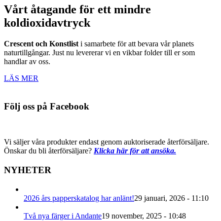
Vårt åtagande för ett mindre
koldioxidavtryck
Crescent och Konstlist
i samarbete för att bevara vår planets
naturtillgångar. Just nu levererar vi en vikbar folder till er som
handlar av oss.
LÄS MER
Följ oss på Facebook
Vi säljer våra produkter endast genom auktoriserade återförsäljare.
Önskar du bli återförsäljare?
Klicka här för att ansöka.
NYHETER
2026 års papperskatalog har anlänt!
29 januari, 2026 - 11:10
Två nya färger i Andante
19 november, 2025 - 10:48