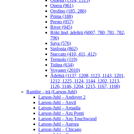
Omega (1314, 1315)
Opera (961)
Orofino (185, 286)
Prima (188)
Presto (057)
River (945)
Rökt lind, ädelträ (6007, 780, 781, 782,
796)
Saya (576)
Sinfonia (862)
Staccato (410, 411, 412)
Tremolo (119)
Tulipa (634)
Voyager (2010)
Ädelträ (1137, 1208, 1123, 1143, 1201,
1212, 1225, 1124, 1144, 1202, 1213,
1126, 1146, 1204, 1215, 1167, 1168)
Ramlist – trä (Larson-Juhl)
Larson-Juhl – Andover 2
Larson-Juhl – Anvil
Larson-Juhl – Arqadia
Larson-Juhl – Arq Ponti
Larson-Juhl – Arq Touchwood
Larson-Juhl – Aurora
Larson-Juhl – Chicago