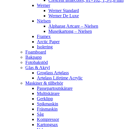
Crescent Britecores, 81×102, 1,5-1,8 mm
Werner
Werner Standard
Werner De Luxe
Nielsen
Alpharag Artcare – Nielsen
Museikartong – Nielsen
Framex
Arctic Paper
Isolering
Foamboard
Bakpapp
Fotobakstöd
Glas & Akryl
Groglass Artglass
Artglass Lifetime Acrylic
Maskiner & tillbehör
Passepartoutskärare
Multiskärare
Gerklipp
Spikmaskin
Fräsmaskin
Såg
Kompressor
Kartongsax