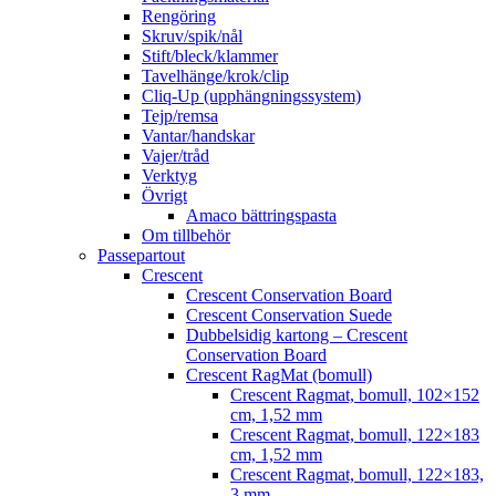
Rengöring
Skruv/spik/nål
Stift/bleck/klammer
Tavelhänge/krok/clip
Cliq-Up (upphängningssystem)
Tejp/remsa
Vantar/handskar
Vajer/tråd
Verktyg
Övrigt
Amaco bättringspasta
Om tillbehör
Passepartout
Crescent
Crescent Conservation Board
Crescent Conservation Suede
Dubbelsidig kartong – Crescent
Conservation Board
Crescent RagMat (bomull)
Crescent Ragmat, bomull, 102×152
cm, 1,52 mm
Crescent Ragmat, bomull, 122×183
cm, 1,52 mm
Crescent Ragmat, bomull, 122×183,
3 mm