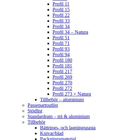
Profil 11
Profil 15
Profil 22
Profil 33
Profil 34
Profil 34 – Natura
Profil 51
Profil 71
Profil 93
Profil 94
Profil 180
Profil 181
Profil 217
Profil 269
Profil 270
Profil 272
Profil 273 + Natura
Tillbehör – aluminium
Passepartoutlist
Stödlist
Standardram – trä & aluminium
Tillbehör
Bättrings- och lagningspasta
Knivar/blad
Packningsmaterial