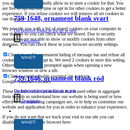
you again and again kindly allow us to store a cookie for that. You
are free to opt out any time or opt in for other cookies to get a better
experience. If you refuse cookies we will remove all set cookies in
759-1648, ornament blank svart
our domain.
We provide you with a list of stored cookies on your computer in
Du behöver logga in för att se pris
our domain so you can check what we stored. Due to security
reasons we are not able to show or modify cookies from other
Detaljinfo
domains. You can check these in your browser security settings.
Check to enable permanent hiding of message bar and refuse all
NYHET!
cookies if you do not opt in. We need 2 cookies to store this setting.
Otherwise you will be prompted again when opening a new
browser window or new a tab.
Click to enable/disable essential site cookies.
759-1646, ornament blank röd
Google Analytics Cookies
Du behöver logga in för att se pris
These cookies collect information that is used either in aggregate
form to help us understand how our website is being used or how
Detaljinfo
effective our marketing campaigns are, or to help us customize our
website and application for you in order to enhance your experience.
If you do not want that we track your visit to our site you can
NYHET!
disable tracking in your browser here: