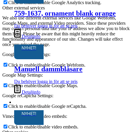
Click to enable/disable Google Analytics tracking.
Other external services
759-1637, ornament blank orange
We also use different external services like Google Webfonts,
Google Maps, and external Video providers. Since these providers
Du behöver logga in för att se pris
may collect personal data like your IP address we allow you to block
them here. Please be aware that this might heavily reduce the
Detaljinfo
functionality and appearance of our site. Changes will take effect
once you reload the page.
NYHET!
Google Webfont Settings:
Click to enable/disable Google Webfonts.
Manuell dammblåsare
Google Map Settings:
Du behöver logga in för att se pris
Click to enable/disable Google Maps.
Detaljinfo
Google reCaptcha Settings:
Click to enable/disable Google reCaptcha.
NYHET!
Vimeo and Youtube video embeds:
Click to enable/disable video embeds.