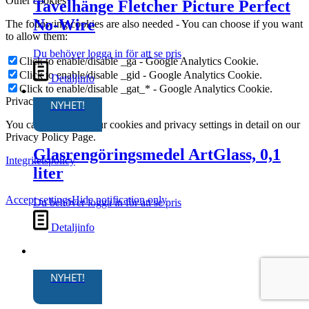
Other cookies
Tavelhänge Fletcher Picture Perfect
No-Wire
The following cookies are also needed - You can choose if you want
to allow them:
Du behöver logga in för att se pris
Click to enable/disable _ga - Google Analytics Cookie.
Click to enable/disable _gid - Google Analytics Cookie.
Detaljinfo
Click to enable/disable _gat_* - Google Analytics Cookie.
Privacy Policy
NYHET!
You can read about our cookies and privacy settings in detail on our
Privacy Policy Page.
Glasrengöringsmedel ArtGlass, 0,1
Integritetspolicy
liter
Accept settings
Hide notification only
Du behöver logga in för att se pris
Detaljinfo
NYHET!