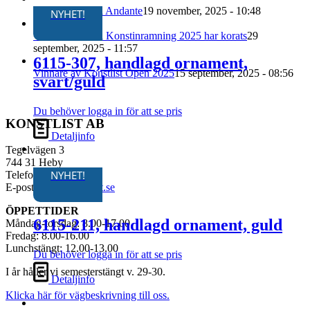
produkten
produktsidan
Två nya färger i Andante
19 november, 2025 - 10:48
har
NYHET!
flera
Vinnarna i SM i Konstinramning 2025 har korats
29
varianter.
september, 2025 - 11:57
De
6115-307, handlagd ornament,
olika
Vinnare av Konstlist Open 2025
15 september, 2025 - 08:56
alternativen
svart/guld
kan
väljas
Du behöver logga in för att se pris
på
KONSTLIST AB
produktsidan
Detaljinfo
Tegelvägen 3
744 31 Heby
NYHET!
Telefon: 0224-313 60
E-post:
info@konstlist.se
ÖPPETTIDER
6115-211, handlagd ornament, guld
Måndag-torsdag: 8.00-17.00
Fredag: 8.00-16.00
Lunchstängt: 12.00-13.00
Du behöver logga in för att se pris
I år håller vi semesterstängt v. 29-30.
Detaljinfo
Klicka här för vägbeskrivning till oss.