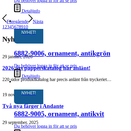
Du behöver logga in för att se pris
Detaljinfo
Föregående
Nästa
1
2
3
4
5
6
7
8
9
10
NYHET!
Nyheter
6882-9006, ornament, antikgrön
29 januari, 2026
Du behöver logga in för att se pris
2026 års papperskatalog har anlänt!
Detaljinfo
220 sidor produktkatalog har precis anlänt från tryckeriet…
NYHET!
19 november, 2025
Två nya färger i Andante
6882-9005, ornament, antikvit
29 september, 2025
Du behöver logga in för att se pris