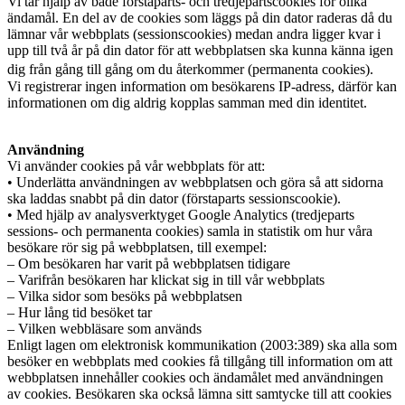
Vi tar hjälp av både förstaparts- och tredjepartscookies för olika
ändamål. En del av de cookies som läggs på din dator raderas då du
lämnar vår webbplats (sessionscookies) medan andra ligger kvar i
upp till två år på din dator för att webbplatsen ska kunna känna igen
dig från gång till gång om du återkommer (permanenta cookies).
Vi registrerar ingen information om besökarens IP-adress, därför kan
informationen om dig aldrig kopplas samman med din identitet.
Användning
Vi använder cookies på vår webbplats för att:
• Underlätta användningen av webbplatsen och göra så att sidorna
ska laddas snabbt på din dator (förstaparts sessionscookie).
• Med hjälp av analysverktyget Google Analytics (tredjeparts
sessions- och permanenta cookies) samla in statistik om hur våra
besökare rör sig på webbplatsen, till exempel:
– Om besökaren har varit på webbplatsen tidigare
– Varifrån besökaren har klickat sig in till vår webbplats
– Vilka sidor som besöks på webbplatsen
– Hur lång tid besöket tar
– Vilken webbläsare som används
Enligt lagen om elektronisk kommunikation (2003:389) ska alla som
besöker en webbplats med cookies få tillgång till information om att
webbplatsen innehåller cookies och ändamålet med användningen
av cookies. Besökaren ska också lämna sitt samtycke till att cookies