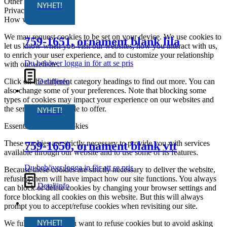
Other cookies
NYHET!
Privacy Policy
How we use cookies
We may request cookies to be set on your device. We use cookies to
759-1651, ornament blank lila
let us know when you visit our websites, how you interact with us,
to enrich your user experience, and to customize your relationship
Du behöver logga in för att se pris
with our website.
Detaljinfo
Click on the different category headings to find out more. You can
also change some of your preferences. Note that blocking some
types of cookies may impact your experience on our websites and
the services we are able to offer.
NYHET!
Essential Website Cookies
These cookies are strictly necessary to provide you with services
759-1650, ornament blank vit
available through our website and to use some of its features.
Du behöver logga in för att se pris
Because these cookies are strictly necessary to deliver the website,
refusing them will have impact how our site functions. You always
Detaljinfo
can block or delete cookies by changing your browser settings and
force blocking all cookies on this website. But this will always
prompt you to accept/refuse cookies when revisiting our site.
NYHET!
We fully respect if you want to refuse cookies but to avoid asking