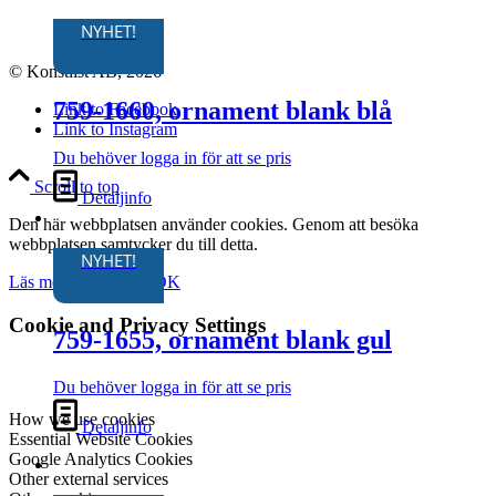
NYHET!
© Konstlist AB, 2026
759-1660, ornament blank blå
Link to Facebook
Link to Instagram
Du behöver logga in för att se pris
Scroll to top
Detaljinfo
Den här webbplatsen använder cookies. Genom att besöka
webbplatsen samtycker du till detta.
NYHET!
Läs mer om cookies.
OK
Cookie and Privacy Settings
759-1655, ornament blank gul
Du behöver logga in för att se pris
How we use cookies
Detaljinfo
Essential Website Cookies
Google Analytics Cookies
Other external services