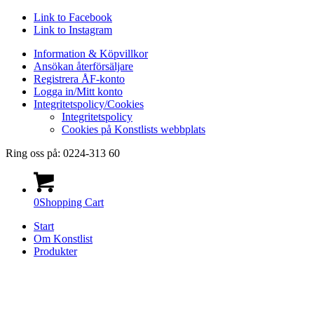
Link to Facebook
Link to Instagram
Information & Köpvillkor
Ansökan återförsäljare
Registrera ÅF-konto
Logga in/Mitt konto
Integritetspolicy/Cookies
Integritetspolicy
Cookies på Konstlists webbplats
Ring oss på: 0224-313 60
0
Shopping Cart
Start
Om Konstlist
Produkter