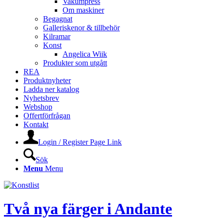
Vakumpress
Om maskiner
Begagnat
Galleriskenor & tillbehör
Kilramar
Konst
Angelica Wiik
Produkter som utgått
REA
Produktnyheter
Ladda ner katalog
Nyhetsbrev
Webshop
Offertförfrågan
Kontakt
Login / Register Page Link
Sök
Menu
Menu
Två nya färger i Andante