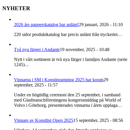
NYHETER
2026 års papperskatalog har anlänt!
29 januari, 2026 - 11:10
220 sidor produktkatalog har precis anlänt från tryckeriet…
Två nya färger i Andante
19 november, 2025 - 10:48
Nytt i vårt sortiment är två nya färger i familjen Andante (serie
1245)…
Vinnarna i SM i Konstinramning 2025 har korats
29
september, 2025 - 11:57
Under en högtidlig ceremoni den 25 september, i samband
med Glasbranschföreningens kongressmiddag på World of
Volvo i Göteborg, presenterades vinnarna i årets upplaga…
Vinnare av Konstlist Open 2025
15 september, 2025 - 08:56