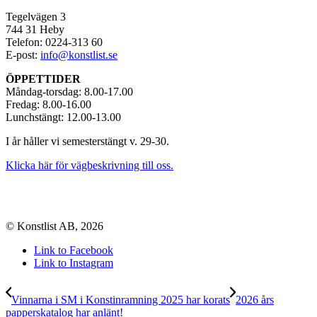
Tegelvägen 3
744 31 Heby
Telefon: 0224-313 60
E-post:
info@konstlist.se
ÖPPETTIDER
Måndag-torsdag: 8.00-17.00
Fredag: 8.00-16.00
Lunchstängt: 12.00-13.00
I år håller vi semesterstängt v. 29-30.
Klicka här för vägbeskrivning till oss.
© Konstlist AB, 2026
Link to Facebook
Link to Instagram
Vinnarna i SM i Konstinramning 2025 har korats
2026 års
papperskatalog har anlänt!