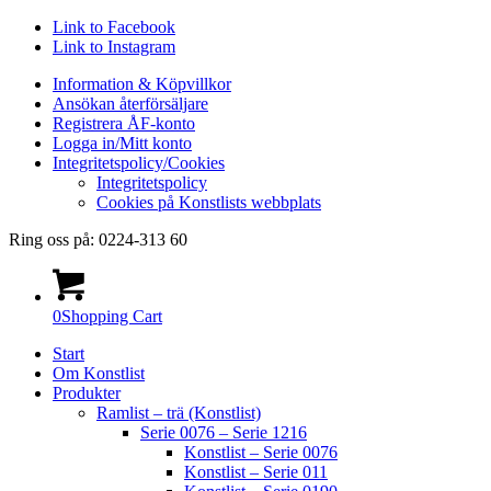
Link to Facebook
Link to Instagram
Information & Köpvillkor
Ansökan återförsäljare
Registrera ÅF-konto
Logga in/Mitt konto
Integritetspolicy/Cookies
Integritetspolicy
Cookies på Konstlists webbplats
Ring oss på: 0224-313 60
0
Shopping Cart
Start
Om Konstlist
Produkter
Ramlist – trä (Konstlist)
Serie 0076 – Serie 1216
Konstlist – Serie 0076
Konstlist – Serie 011