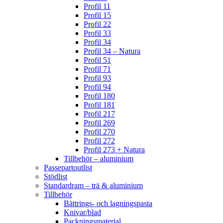
Profil 11
Profil 15
Profil 22
Profil 33
Profil 34
Profil 34 – Natura
Profil 51
Profil 71
Profil 93
Profil 94
Profil 180
Profil 181
Profil 217
Profil 269
Profil 270
Profil 272
Profil 273 + Natura
Tillbehör – aluminium
Passepartoutlist
Stödlist
Standardram – trä & aluminium
Tillbehör
Bättrings- och lagningspasta
Knivar/blad
Packningsmaterial