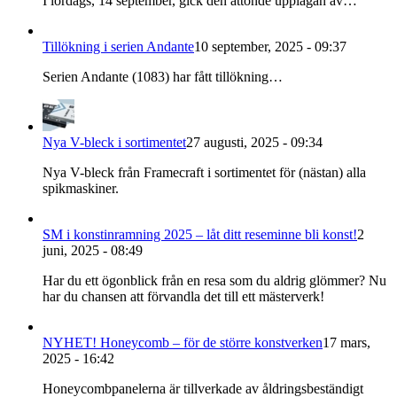
I lördags, 14 september, gick den åttonde upplagan av…
Tillökning i serien Andante
10 september, 2025 - 09:37
Serien Andante (1083) har fått tillökning…
Nya V-bleck i sortimentet
27 augusti, 2025 - 09:34
Nya V-bleck från Framecraft i sortimentet för (nästan) alla
spikmaskiner.
SM i konstinramning 2025 – låt ditt reseminne bli konst!
2
juni, 2025 - 08:49
Har du ett ögonblick från en resa som du aldrig glömmer? Nu
har du chansen att förvandla det till ett mästerverk!
NYHET! Honeycomb – för de större konstverken
17 mars,
2025 - 16:42
Honeycombpanelerna är tillverkade av åldringsbeständigt