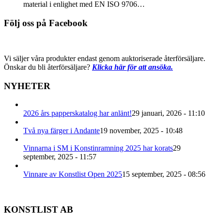
material i enlighet med EN ISO 9706…
Följ oss på Facebook
Vi säljer våra produkter endast genom auktoriserade återförsäljare.
Önskar du bli återförsäljare?
Klicka här för att ansöka.
NYHETER
2026 års papperskatalog har anlänt!
29 januari, 2026 - 11:10
Två nya färger i Andante
19 november, 2025 - 10:48
Vinnarna i SM i Konstinramning 2025 har korats
29
september, 2025 - 11:57
Vinnare av Konstlist Open 2025
15 september, 2025 - 08:56
KONSTLIST AB