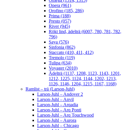
Omega (1314, 1315)
Opera (961)
Orofino (185, 286)
Prima (188)
Presto (057)
River (945)
Rökt lind, ädelträ (6007, 780, 781, 782,
796)
Saya (576)
Sinfonia (862)
Staccato (410, 411, 412)
Tremolo (119)
Tulipa (634)
Voyager (2010)
Ädelträ (1137, 1208, 1123, 1143, 1201,
1212, 1225, 1124, 1144, 1202, 1213,
1126, 1146, 1204, 1215, 1167, 1168)
Ramlist – trä (Larson-Juhl)
Larson-Juhl – Andover 2
Larson-Juhl – Anvil
Larson-Juhl – Arqadia
Larson-Juhl – Arq Ponti
Larson-Juhl – Arq Touchwood
Larson-Juhl – Aurora
Larson-Juhl – Chicago