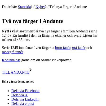
Du är här:
Startsida
1
/
Nyhet
2
/
Två nya färger i Andante
Två nya färger i Andante
Nytt i vårt sortiment
är två nya färger i familjen Andante (serie
1245). En furulist i de nya färgerna ekfanér och svart. Listen har
måtten 41×35 mm.
Serie 1245 innefattar även färgerna
brun fanér
,
grå fanér
och
mörkgrå fanér
.
Kontaka oss
gärna om du önskar vinkelprover.
TILL ANDANTE
Dela gärna denna nyhet
Dela via Facebook
Dela via X
Dela via LinkedIn
Dela via e-post