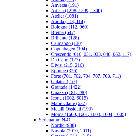
Anversa (191)
Artista (1298, 1299, 1300)
Atelier (1081)
Aquila (113, 114)
Bologna (112, 060)
Brema (647)
Brillante (128)
Calmando (130)
Copenhagen (194)
Crescendo (016, 031, 033, 048, 062, 117)
Da Capo (127)
Divisi (215, 216)
Epoque (326)
Forte (701, 702, 704, 707, 708, 711)
Galatea (257)
Granada (1422)
Guazzo (181, 280)
Icona (1002, 6015)
Marie Claire (637)
Metalli Ossidati (193)
Moma (1600, 1601, 1603, 1604, 1605)
Serienamn: N-Ö
Nordic (938)
Nuvola (2010, 2011)