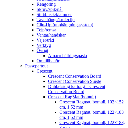
Rengöring
Skruv/spik/nål
Stift/bleck/klammer
Tavelhänge/krok/clip
Cliq-Up (upphängningssystem)
Tejp/remsa
Vantar/handskar
Vajer/tråd
Verktyg
Övrigt
Amaco bättringspasta
Om tillbehör
Passepartout
Crescent
Crescent Conservation Board
Crescent Conservation Suede
Dubbelsidig kartong – Crescent
Conservation Board
Crescent RagMat (bomull)
Crescent Ragmat, bomull, 102×152
cm, 1,52 mm
Crescent Ragmat, bomull, 122×183
cm, 1,52 mm
Crescent Ragmat, bomull, 122×183,
3 mm