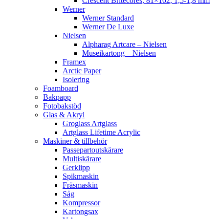
Crescent Britecores, 81×102, 1,5-1,8 mm
Werner
Werner Standard
Werner De Luxe
Nielsen
Alpharag Artcare – Nielsen
Museikartong – Nielsen
Framex
Arctic Paper
Isolering
Foamboard
Bakpapp
Fotobakstöd
Glas & Akryl
Groglass Artglass
Artglass Lifetime Acrylic
Maskiner & tillbehör
Passepartoutskärare
Multiskärare
Gerklipp
Spikmaskin
Fräsmaskin
Såg
Kompressor
Kartongsax