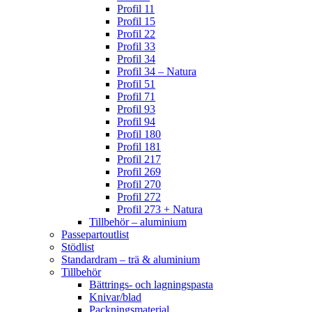
Profil 11
Profil 15
Profil 22
Profil 33
Profil 34
Profil 34 – Natura
Profil 51
Profil 71
Profil 93
Profil 94
Profil 180
Profil 181
Profil 217
Profil 269
Profil 270
Profil 272
Profil 273 + Natura
Tillbehör – aluminium
Passepartoutlist
Stödlist
Standardram – trä & aluminium
Tillbehör
Bättrings- och lagningspasta
Knivar/blad
Packningsmaterial