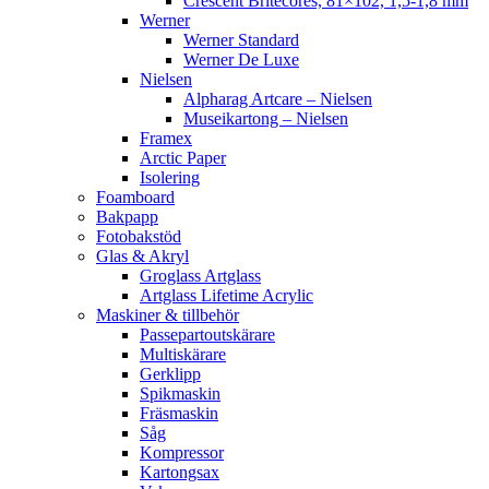
Crescent Britecores, 81×102, 1,5-1,8 mm
Werner
Werner Standard
Werner De Luxe
Nielsen
Alpharag Artcare – Nielsen
Museikartong – Nielsen
Framex
Arctic Paper
Isolering
Foamboard
Bakpapp
Fotobakstöd
Glas & Akryl
Groglass Artglass
Artglass Lifetime Acrylic
Maskiner & tillbehör
Passepartoutskärare
Multiskärare
Gerklipp
Spikmaskin
Fräsmaskin
Såg
Kompressor
Kartongsax