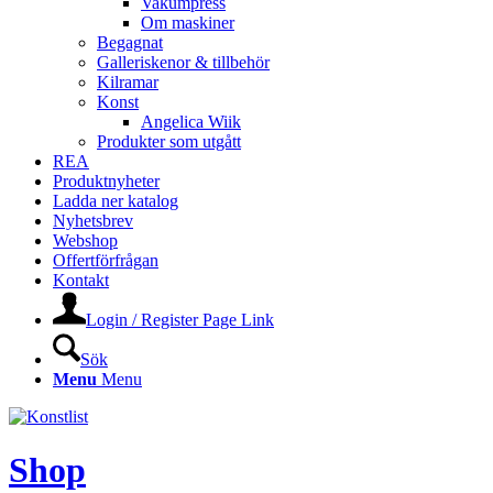
Vakumpress
Om maskiner
Begagnat
Galleriskenor & tillbehör
Kilramar
Konst
Angelica Wiik
Produkter som utgått
REA
Produktnyheter
Ladda ner katalog
Nyhetsbrev
Webshop
Offertförfrågan
Kontakt
Login / Register Page Link
Sök
Menu
Menu
Shop