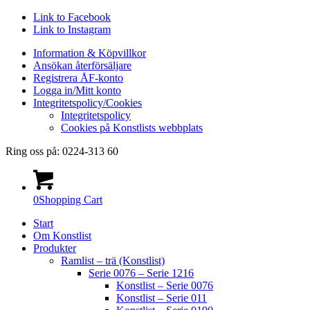
Link to Facebook
Link to Instagram
Information & Köpvillkor
Ansökan återförsäljare
Registrera ÅF-konto
Logga in/Mitt konto
Integritetspolicy/Cookies
Integritetspolicy
Cookies på Konstlists webbplats
Ring oss på: 0224-313 60
0
Shopping Cart
Start
Om Konstlist
Produkter
Ramlist – trä (Konstlist)
Serie 0076 – Serie 1216
Konstlist – Serie 0076
Konstlist – Serie 011