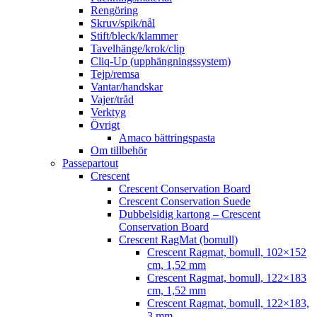
Rengöring
Skruv/spik/nål
Stift/bleck/klammer
Tavelhänge/krok/clip
Cliq-Up (upphängningssystem)
Tejp/remsa
Vantar/handskar
Vajer/tråd
Verktyg
Övrigt
Amaco bättringspasta
Om tillbehör
Passepartout
Crescent
Crescent Conservation Board
Crescent Conservation Suede
Dubbelsidig kartong – Crescent
Conservation Board
Crescent RagMat (bomull)
Crescent Ragmat, bomull, 102×152
cm, 1,52 mm
Crescent Ragmat, bomull, 122×183
cm, 1,52 mm
Crescent Ragmat, bomull, 122×183,
3 mm