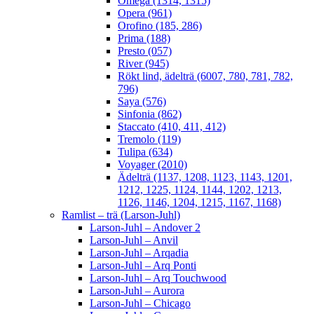
Omega (1314, 1315)
Opera (961)
Orofino (185, 286)
Prima (188)
Presto (057)
River (945)
Rökt lind, ädelträ (6007, 780, 781, 782,
796)
Saya (576)
Sinfonia (862)
Staccato (410, 411, 412)
Tremolo (119)
Tulipa (634)
Voyager (2010)
Ädelträ (1137, 1208, 1123, 1143, 1201,
1212, 1225, 1124, 1144, 1202, 1213,
1126, 1146, 1204, 1215, 1167, 1168)
Ramlist – trä (Larson-Juhl)
Larson-Juhl – Andover 2
Larson-Juhl – Anvil
Larson-Juhl – Arqadia
Larson-Juhl – Arq Ponti
Larson-Juhl – Arq Touchwood
Larson-Juhl – Aurora
Larson-Juhl – Chicago