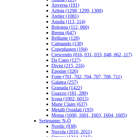
Anversa (191)
Artista (1298, 1299, 1300)
Atelier (1081)
Aquila (113, 114)
Bologna (112, 060)
Brema (647)
Brillante (128)
Calmando (130)
Copenhagen (194)
Crescendo (016, 031, 033, 048, 062, 117)
Da Capo (127)
Divisi (215, 216)
Epoque (326)
Forte (701, 702, 704, 707, 708, 711)
Galatea (257)
Granada (1422)
Guazzo (181, 280)
Icona (1002, 6015)
Marie Claire (637)
Metalli Ossidati (193)
Moma (1600, 1601, 1603, 1604, 1605)
Serienamn: N-Ö
Nordic (938)
Nuvola (2010, 2011)