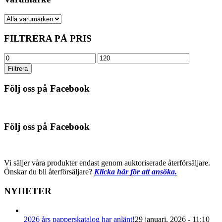
FILTRERA PÅ PRIS
Min
Max
pris
pris
Filtrera
Följ oss på Facebook
Följ oss på Facebook
Vi säljer våra produkter endast genom auktoriserade återförsäljare.
Önskar du bli återförsäljare?
Klicka här för att ansöka.
NYHETER
2026 års papperskatalog har anlänt!
29 januari, 2026 - 11:10