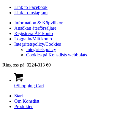
Link to Facebook
Link to Instagram
Information & Köpvillkor
Ansökan återförsäljare
Registrera ÅF-konto
Logga in/Mitt konto
Integritetspolicy/Cookies
Integritetspolicy
Cookies på Konstlists webbplats
Ring oss på: 0224-313 60
0
Shopping Cart
Start
Om Konstlist
Produkter