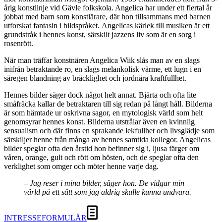
årig konstlinje vid Gävle folkskola. Angelica har under ett flertal år
jobbat med barn som konstlärare, där hon tillsammans med barnen
utforskat fantasin i bildspråket. Angelicas kärlek till musiken är ett
grundstråk i hennes konst, särskilt jazzens liv som är en sorg i
rosenrött.
När man träffar konstnären Angelica Wiik slås man av en slags
inifrån betraktande ro, en slags melankolisk värme, ett lugn i en
säregen blandning av bräcklighet och jordnära kraftfullhet.
Hennes bilder säger dock något helt annat. Bjärta och ofta lite
småfräcka kallar de betraktaren till sig redan på långt håll. Bilderna
är som hämtade ur oskrivna sagor, en mytologisk värld som helt
genomsyrar hennes konst. Bilderna utstrålar även en kvinnlig
sensualism och där finns en sprakande lekfullhet och livsglädje som
särskiljer henne från många av hennes samtida kollegor. Angelicas
bilder speglar ofta den årstid hon befinner sig i, ljusa färger om
våren, orange, gult och rött om hösten, och de speglar ofta den
verklighet som omger och möter henne varje dag.
– Jag reser i mina bilder, säger hon. De vidgar min
värld på ett sätt som jag aldrig skulle kunna undvara.
INTRESSEFORMULÄR