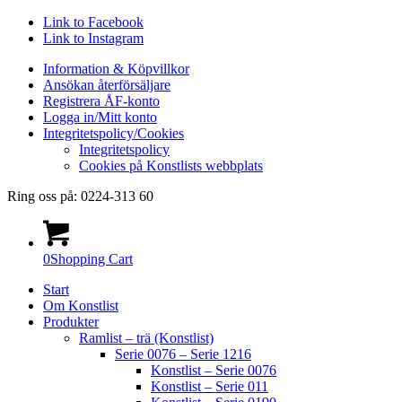
Link to Facebook
Link to Instagram
Information & Köpvillkor
Ansökan återförsäljare
Registrera ÅF-konto
Logga in/Mitt konto
Integritetspolicy/Cookies
Integritetspolicy
Cookies på Konstlists webbplats
Ring oss på: 0224-313 60
0
Shopping Cart
Start
Om Konstlist
Produkter
Ramlist – trä (Konstlist)
Serie 0076 – Serie 1216
Konstlist – Serie 0076
Konstlist – Serie 011